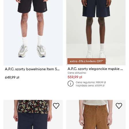
extra -5% z kodem: OFF*
A.P.C. szorty eleganckie męskie bawełniane short crew
A.P.C. szorty bawełniane Item Short
Cena aktualna:
559,99 zł
649,99 zł
Cena regularna:
989,99 zł
Najniższa cena:
619,99 zł