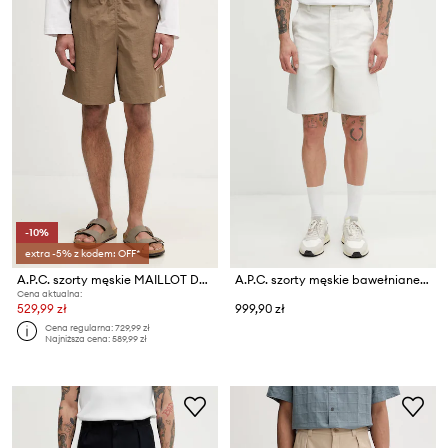
-10%
extra -5% z kodem: OFF*
A.P.C. szorty męskie MAILLOT DE BAIN
A.P.C. szorty męskie bawełniane Moleskine
Cena aktualna:
529,99 zł
999,90 zł
Cena regularna:
729,99 zł
Najniższa cena:
589,99 zł