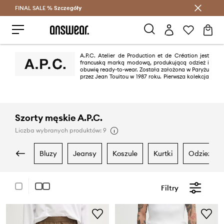
FINAL SALE %
Szczegóły
Oszczędzaj z Answear Club >
A.P.C. Atelier de Production et de Création jest
francuską marką modową, produkującą odzież i
obuwię ready-to-wear. Została założona w Paryżu
przez Jean Touitou w 1987 roku. Pierwsza kolekcja
odzieży męskiej była oznaczona metką „HIVER 1987”, dopiero w 1989 roku
została zastąpiona etykietą A.P.C. Marka kultywuje swobodę a przy tym
elegancki styl, minimalistyczne wzory i proste linie. To wszystko oferuje
wysokiej jakości, ponadczasowe produkty. Marka posiada 88 własnych
butików na całym świecie.
Szorty męskie A.P.C.
Liczba wybranych produktów: 9
bluzy
jeansy
koszule
kurtki
odzież k
Filtry