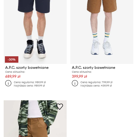
-30%
A.P.C. szorty bawełniane
A.P.C. szorty bawełniane
Cena aktualna:
Cena aktualna:
689,99 zł
399,99 zł
Cena regularna:
989,99 zł
Cena regularna:
799,99 zł
Najniższa cena:
989,99 zł
Najniższa cena:
439,99 zł