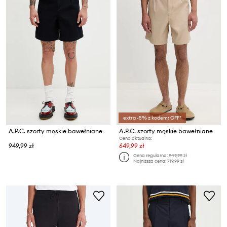
extra -5% z kodem: OFF*
A.P.C. szorty męskie bawełniane
A.P.C. szorty męskie bawełniane
Cena aktualna:
949,99 zł
649,99 zł
Cena regularna:
949,99 zł
Najniższa cena:
719,99 zł