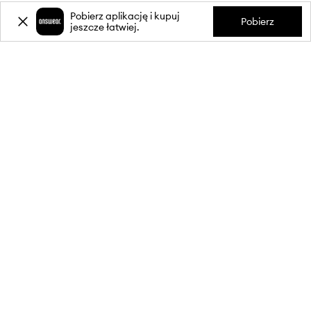
Pobierz aplikację i kupuj
Pobierz
jeszcze łatwiej.
-20%
zniżki** na pierwsze zakupy
za zapis do newslettera.
Dołącz do naszej społeczności, aby otrzymywać informacje o
najnowszych promocjach i produktach.
**Rabat jest jednorazowy, obejmuje nieprzecenione produkty i jest
ważny przy zakupach za min. 350 zł. Rabat nie łączy się z innymi
promocjami, a niektóre produkty mogą być wyłączone z rabatu.