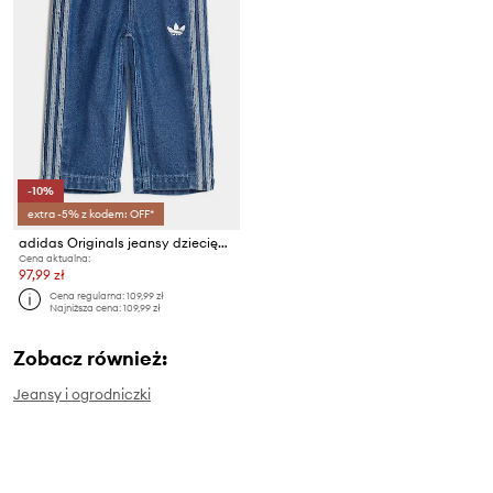
-10%
extra -5% z kodem: OFF*
adidas Originals jeansy dziecięce
Cena aktualna:
97,99 zł
Cena regularna:
109,99 zł
Najniższa cena:
109,99 zł
Zobacz również:
Jeansy i ogrodniczki