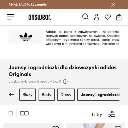
FINAL SALE %
Szczegóły
Oszczędzaj z Answear Club >
Adidas to jedna z największych i najbardziej
znanych marek sportowych na świecie. Obecnie
oficjalnym logo marki są trzy paski, jednak przez
wiele była nim trzylistna koniczynka. Dziś logo to
występuje na produktach linii adidas Originals utrzymanej w klimacie retro
i nawiązującej do najbardziej kultowych modeli marki powstałych
pomiędzy latami 40. i 80. XX wieku.
Jeansy i ogrodniczki dla dziewczynki adidas
Originals
Liczba wybranych produktów: 9
bluzy
body
dresy
jeansy i ogrodniczki
Filtry