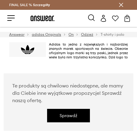
FINAL SALE %
Szczegóły
Oszczędzaj z Answear Club >
Answear
adidas Originals
On
Odzież
T-shirty i polo
Adidas to jedna z największych i najbardziej
znanych marek sportowych na świecie. Obecnie
oficjalnym logo marki są trzy paski, jednak przez
wiele była nim trzylistna koniczynka. Dziś logo to
występuje na produktach linii adidas Originals utrzymanej w klimacie retro
i nawiązującej do najbardziej kultowych modeli marki powstałych
pomiędzy latami 40. i 80. XX wieku.
Te produkty są chwilowo niedostępne, ale mamy
dla Ciebie inne wyjątkowe propozycje! Sprawdź
naszą ofertę.
Sprawdź