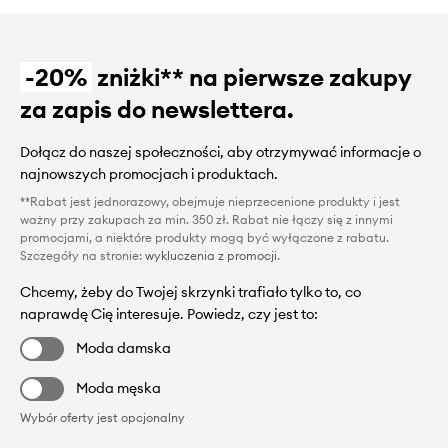
-20%
zniżki** na pierwsze zakupy
za zapis do newslettera.
Dołącz do naszej społeczności, aby otrzymywać informacje o
najnowszych promocjach i produktach.
**Rabat jest jednorazowy, obejmuje nieprzecenione produkty i jest
ważny przy zakupach za min. 350 zł. Rabat nie łączy się z innymi
promocjami, a niektóre produkty mogą być wyłączone z rabatu.
Szczegóły na stronie:
wykluczenia z promocji
.
Chcemy, żeby do Twojej skrzynki trafiało tylko to, co
naprawdę Cię interesuje. Powiedz, czy jest to:
Moda damska
Moda męska
Wybór oferty jest opcjonalny