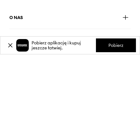
O NAS
INFORMACJE
Pobierz aplikację i kupuj
Pobierz
jeszcze łatwiej.
OBSŁUGA KLIENTA
APLIKACJA MOBILNA
OBSERWUJ NAS NA: