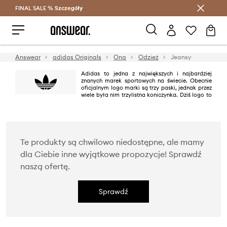
FINAL SALE %
Szczegóły
Oszczędzaj z Answear Club >
Answear
adidas Originals
Ona
Odzież
Jeansy
Adidas to jedna z największych i najbardziej
znanych marek sportowych na świecie. Obecnie
oficjalnym logo marki są trzy paski, jednak przez
wiele była nim trzylistna koniczynka. Dziś logo to
występuje na produktach linii adidas Originals utrzymanej w klimacie retro
i nawiązującej do najbardziej kultowych modeli marki powstałych
pomiędzy latami 40. i 80. XX wieku.
Te produkty są chwilowo niedostępne, ale mamy
dla Ciebie inne wyjątkowe propozycje! Sprawdź
naszą ofertę.
Sprawdź