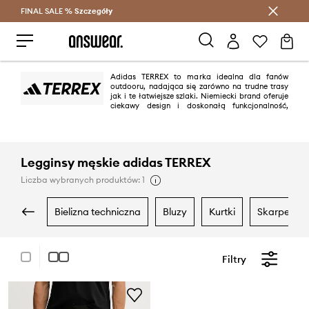
FINAL SALE %
Szczegóły
Oszczędzaj z Answear Club >
Adidas TERREX to marka idealna dla fanów
outdooru, nadająca się zarówno na trudne trasy
jak i te łatwiejsze szlaki. Niemiecki brand oferuje
ciekawy design i doskonałą funkcjonalność,
sprawdzającą się niezależnie od warunków atmosferycznych. W swoich
kolekcjach Adidas TERREX zadbał o najwyższy komfort oraz jakość -
sięgając po sprawdzone materiały takie jak Gore-Tex, ale wykorzystując
również własne technologie.
Legginsy męskie adidas TERREX
Liczba wybranych produktów: 1
bielizna techniczna
bluzy
kurtki
skarpetki
Filtry