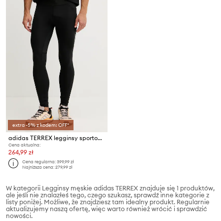
extra -5% z kodem: OFF*
adidas TERREX legginsy sportowe Xperior
Cena aktualna:
264,99 zł
Cena regularna:
399,99 zł
Najniższa cena:
279,99 zł
W kategorii Legginsy męskie adidas TERREX znajduje się 1 produktów,
ale jeśli nie znalazłeś tego, czego szukasz, sprawdź inne kategorie z
listy poniżej. Możliwe, że znajdziesz tam idealny produkt. Regularnie
aktualizujemy naszą ofertę, więc warto również wrócić i sprawdzić
nowości.