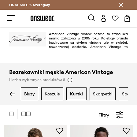
FINAL SALE %
Szczegóły
Oszczędzaj z Answear Club >
American Vintage wbrew nazwie to francuska
marka założona w 2005 roku. Kolekcje brandu
inspirowane są stylem vintage ale w świeżej,
nowoczesnej odsłonie. American Vintage to
doskonała jakość materiałów oraz ponadczasowe kroje.
Bezrękawniki męskie American Vintage
Liczba wybranych produktów: 8
bluzy
koszule
kurtki
skarpetki
spodni
Filtry