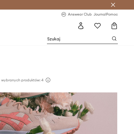
letter >
Regularne nowości >
Answear Club
Journal
Pomoc
a wybranych produktów: 4