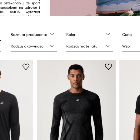
na przekonaniu, że sport
m sposobem na zdrowe i
cie. ASICS wyróżnia
gn, wysoka jakość oraz
nowszych technologii.
Rozmiar producenta
Kolor
Cena
Rodzaj aktywności
Rodzaj materiału
Wzór