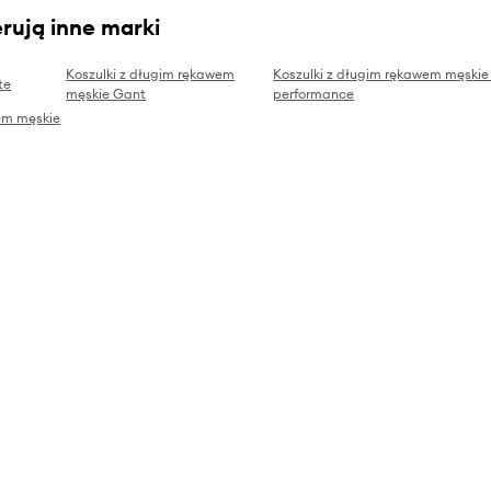
rują inne marki
Koszulki z długim rękawem
Koszulki z długim rękawem męskie
te
męskie Gant
performance
em męskie