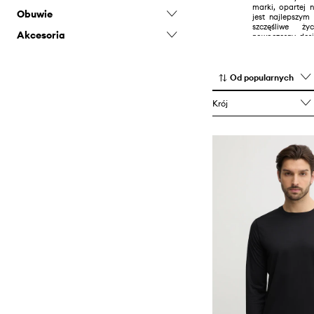
marki, opartej 
Obuwie
jest najlepszy
szczęśliwe ży
Akcesoria
Buty sportowe
nowoczesny desi
zastosowanie naj
Buty trekkingowe
Czapki i kapelusze
Sneakersy
Rękawiczki
Od popularnych
Sprzęt sportowy
Krój