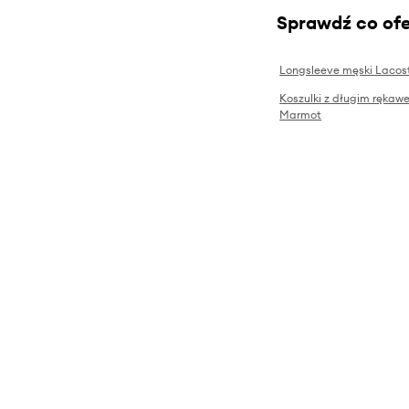
Sprawdź co ofe
Longsleeve męski Lacos
Koszulki z długim rękaw
Marmot