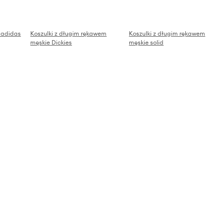
 adidas
Koszulki z długim rękawem
Koszulki z długim rękawem
męskie Dickies
męskie solid