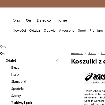
Premium Fashion Benefits >
O
Ona
On
Dziecko
Home
Nowości
Odzież
Obuwie
Akcesoria
Sport
Premium
Ona
On
Odzież
Answear
Asics
O
Koszulki z
Obuwie
Odzież
Bielizna
Akcesoria
Bluzy
Buty sportowe
Bluzy
Kurtki
Buty trekkingowe
Czapki i kapelusze
Kurtki
Skarpetki
Sneakersy
Rękawiczki
Skarpetki
Spodnie i legginsy
Sprzęt sportowy
Spodnie
Marka ASICS nar
mieście Kobe w 
Szorty
Szorty
akronimem łaciń
Sana In Corpore
Topy i t-shirty
T-shirty i polo
ciele zdrowy duc