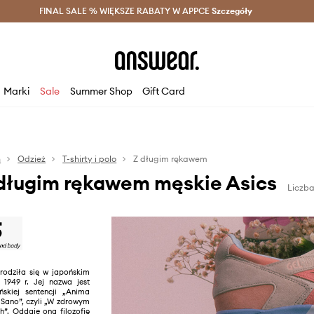
szczędzaj z Answear Club >
FINAL SALE % WIĘKSZE RABATY W APPCE
Dostawa nawet w 24h >
Szczegóły
News
Marki
Sale
Summer Shop
Gift Card
n
Odzież
T-shirty i polo
Z długim rękawem
 długim rękawem męskie Asics
Liczb
odziła się w japońskim
1949 r. Jej nazwa jest
skiej sentencji „Anima
 Sano”, czyli „W zdrowym
h”. Oddaje ona filozofię