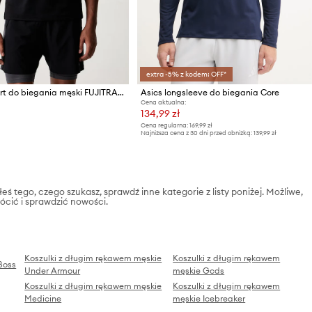
extra -5% z kodem: OFF*
Asics T-shirt do biegania męski FUJITRAIL LOGO SS TOP
Asics longsleeve do biegania Core
Cena aktualna:
134,99 zł
Cena regularna:
169,99 zł
Najniższa cena z 30 dni przed obniżką:
139,99 zł
eś tego, czego szukasz, sprawdź inne kategorie z listy poniżej. Możliwe,
ócić i sprawdzić nowości.
Koszulki z długim rękawem męskie
Koszulki z długim rękawem
Boss
Under Armour
męskie Gcds
Koszulki z długim rękawem męskie
Koszulki z długim rękawem
Medicine
męskie Icebreaker