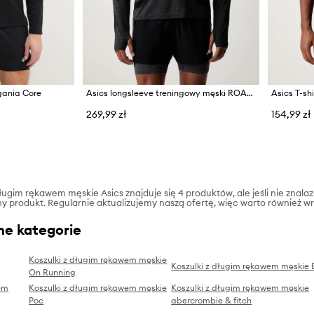
gania Core
Asics longsleeve treningowy męski ROAD SEAMLESS LS TOP
269,99 zł
154,99 zł
długim rękawem męskie Asics znajduje się 4 produktów, ale jeśli nie znalazł
ny produkt. Regularnie aktualizujemy naszą ofertę, więc warto również wr
ne kategorie
Koszulki z długim rękawem męskie
Koszulki z długim rękawem męskie 
On Running
em
Koszulki z długim rękawem męskie
Koszulki z długim rękawem męskie
Poc
abercrombie & fitch