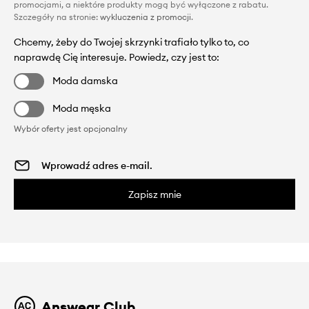
promocjami, a niektóre produkty mogą być wyłączone z rabatu.
Szczegóły na stronie:
wykluczenia z promocji
.
Chcemy, żeby do Twojej skrzynki trafiało tylko to, co
naprawdę Cię interesuje. Powiedz, czy jest to:
Moda damska
Moda męska
Wybór oferty jest opcjonalny
Zapisz mnie
Answear Club