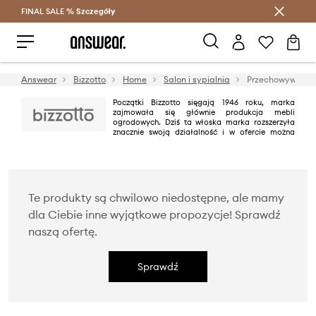
FINAL SALE %
Szczegóły
Oszczędzaj z Answear Club >
Answear
Bizzotto
Home
Salon i sypialnia
Przechowywanie 
Początki Bizzotto sięgają 1946 roku, marka
zajmowała się głównie produkcja mebli
ogrodowych. Dziś ta włoska marka rozszerzyła
znacznie swoją działalność i w ofercie można
znaleźć akcesoria oraz meble do domu. Bizzotto znana jest ze świetnej
jakości materiałów, włoskiego stylu i ponadczasowego designu.
Te produkty są chwilowo niedostępne, ale mamy
dla Ciebie inne wyjątkowe propozycje! Sprawdź
naszą ofertę.
Sprawdź