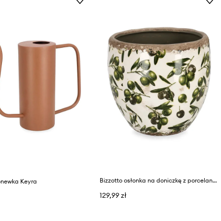
Bizzotto osłonka na doniczkę z porcelany 18 x 17 cm
konewka Keyra
129,99 zł