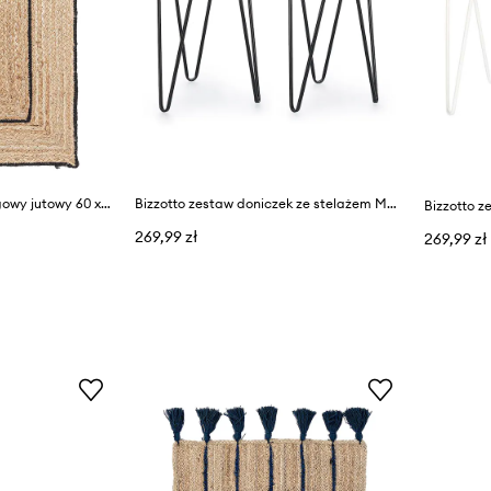
Bizzotto dywanik podłogowy jutowy 60 x 90 cm
Bizzotto zestaw doniczek ze stelażem Madelyn 23,5 x 57 / 21,5 x 46 cm 2-pack
269,99 zł
269,99 zł