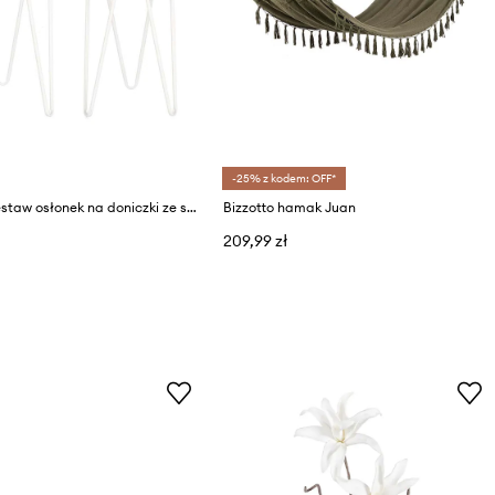
-25% z kodem: OFF*
Bizzotto zestaw osłonek na doniczki ze stelażami Madelyn 2-pack
Bizzotto hamak Juan
209,99 zł