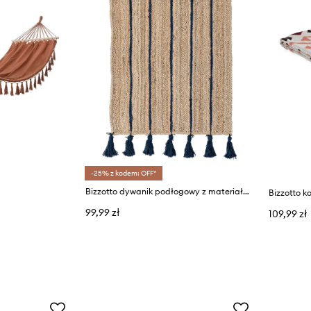
-25% z kodem: OFF*
Bizzotto dywanik podłogowy z materiału tekstylnego 60 x 90 cm
Bizzotto k
99,99 zł
109,99 zł