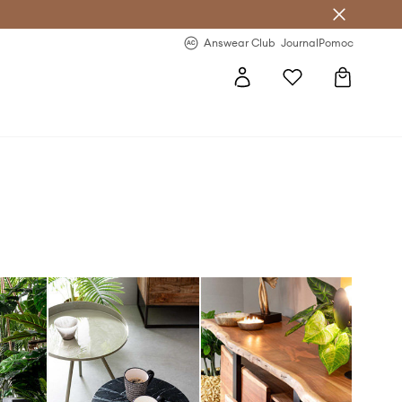
letter >
Regularne nowości >
Answear Club
Journal
Pomoc