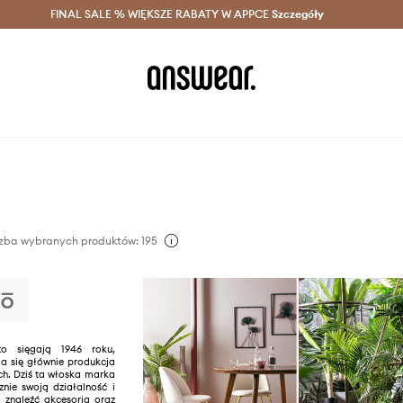
szczędzaj z Answear Club >
FINAL SALE % WIĘKSZE RABATY W APPCE
Dostawa nawet w 24h >
Szczegóły
News
zba wybranych produktów: 195
tto sięgają 1946 roku,
 się głównie produkcja
h. Dziś ta włoska marka
znie swoją działalność i
 znaleźć akcesoria oraz