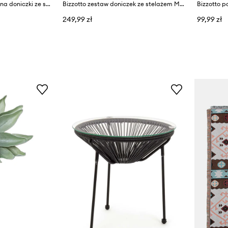
Bizzotto zestaw osłonek na doniczki ze stelażem ze stali malowanej proszkowo 28 x 65 cm; 23 x 55 cm
Bizzotto zestaw doniczek ze stelażem Madelyn 23,5 × 53/57 / 21,5 × 42/46 cm 2-pack
Bizzotto p
249,99 zł
99,99 zł