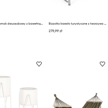
Bizzotto hamak dwuosobowy z bawełną 200 x 140 cm
Bizzotto krzesło turystyczne z tworzywa sztucznego 57 x 47 x 79 cm
279,99 zł