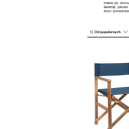
meble do domu. 
Koce i pledy
świetnej jakośc
stylu i ponadcza
Lustra
Małe meble
Oświetlenie
Od popularnych
Poduszki
Przechowywanie i organizacja
Wycieraczki do butów
Zegary