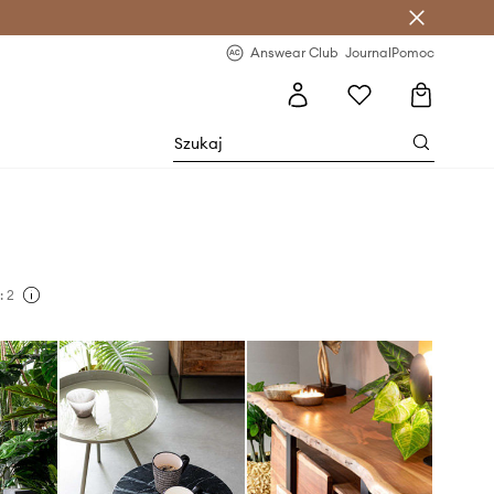
letter >
Regularne nowości >
Answear Club
Journal
Pomoc
: 2