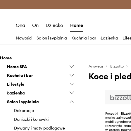
Premium Fashion Benefits >
O
Ona
On
Dziecko
Home
Nowości
Salon i sypialnia
Kuchnia i bar
Łazienka
Life
Home
Home SPA
Answear
Bizzotto
Koce i ple
Kuchnia i bar
Świeczki i zapachy
Lifestyle
Wellness
Serwowanie
Łazienka
Akcesoria dla zwierząt
Salon i sypialnia
Ogród i taras
Lusterka
Outdoor lifestyle
Ręczniki
Dekoracje
Początki Bizzo
marka zajmowała
Doniczki i konewki
mebli ogrodowyc
rozszerzyła znac
Dywany i maty podłogowe
w ofercie można