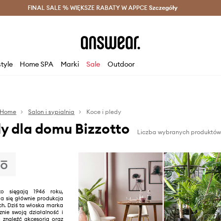
szczędzaj z Answear Club >
FINAL SALE % WIĘKSZE RABATY W APPCE
Dostawa nawet w 24h >
Szczegóły
News
style
Home SPA
Marki
Sale
Outdoor
Home
Salon i sypialnia
Koce i pledy
dy dla domu Bizzotto
Liczba wybranych produktów
tto sięgają 1946 roku,
 się głównie produkcja
h. Dziś ta włoska marka
znie swoją działalność i
 znaleźć akcesoria oraz