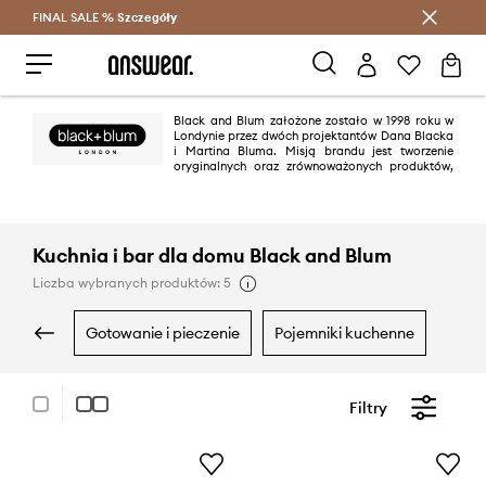
FINAL SALE %
Szczegóły
Oszczędzaj z Answear Club >
Black and Blum założone zostało w 1998 roku w
Londynie przez dwóch projektantów Dana Blacka
i Martina Bluma. Misją brandu jest tworzenie
oryginalnych oraz zrównoważonych produktów,
które będą służyły wiele lat. Black and Blum to dbałość o szczegóły oraz
koncentracja na funkcjonalności i trwałości, produkty marki są
zaprojektowane, aby działały dokładnie tak, jak tego potrzebujesz.
Kuchnia i bar dla domu Black and Blum
Liczba wybranych produktów: 5
gotowanie i pieczenie
pojemniki kuchenne
Filtry