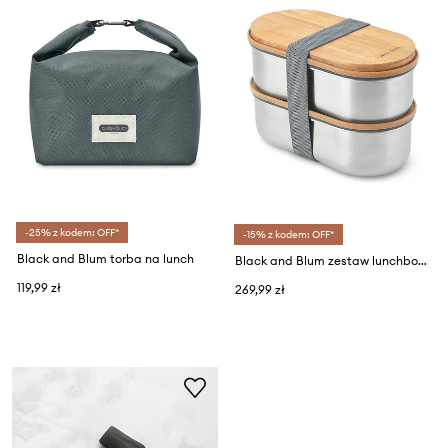
-25% z kodem: OFF*
-15% z kodem: OFF*
Black and Blum torba na lunch
Black and Blum zestaw lunchboxsów z widelcem (2-pack)
119,99 zł
269,99 zł