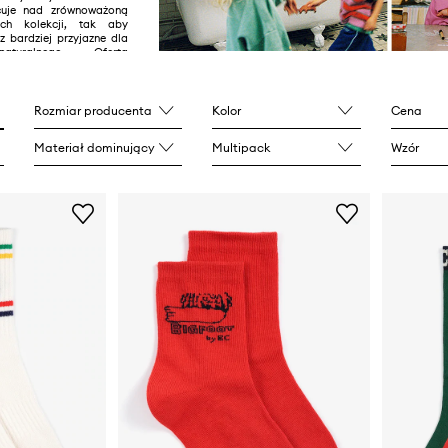
acuje nad zrównoważoną
ich kolekcji, tak aby
z bardziej przyjazne dla
aturalnego. Oferta
ania i akcesoria z nutą
moru, które nadają
harakteru stylizacjom
Rozmiar producenta
Kolor
Cena
Materiał dominujący
Multipack
Wzór