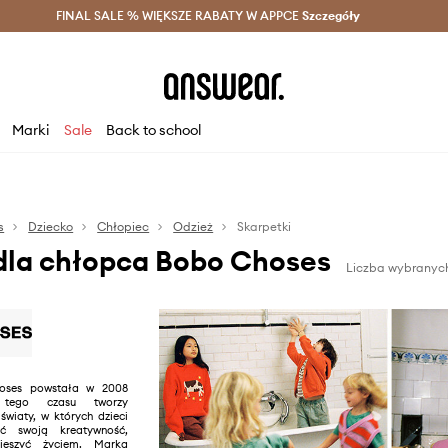
szczędzaj z Answear Club >
FINAL SALE % WIĘKSZE RABATY W APPCE
Dostawa nawet w 24h >
Szczegóły
News
Marki
Sale
Back to school
s
Dziecko
Chłopiec
Odzież
Skarpetki
dla chłopca Bobo Choses
Liczba wybranych
oses powstała w 2008
ego czasu tworzy
wiaty, w których dzieci
 swoją kreatywność,
ieszyć życiem. Marka