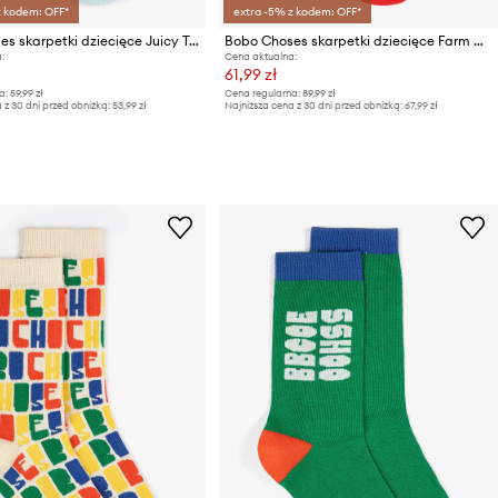
z kodem: OFF*
extra -5% z kodem: OFF*
Bobo Choses skarpetki dziecięce Juicy Tomatoes
Bobo Choses skarpetki dziecięce Farm Adventure
:
Cena aktualna:
61,99 zł
a:
59,99 zł
Cena regularna:
89,99 zł
 z 30 dni przed obniżką:
53,99 zł
Najniższa cena z 30 dni przed obniżką:
67,99 zł