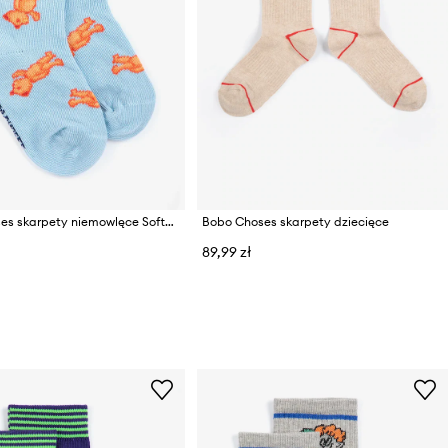
Bobo Choses skarpety niemowlęce Softpaw Monster
Bobo Choses skarpety dziecięce
89,99 zł