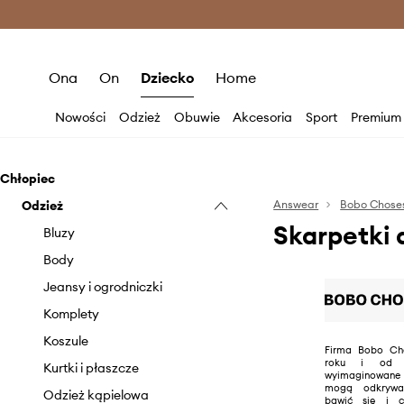
Premium Fashion Benefits >
O
Ona
On
Dziecko
Home
Nowości
Odzież
Obuwie
Akcesoria
Sport
Premium
Chłopiec
Odzież
Answear
Bobo Chose
Skarpetki 
Bluzy
Body
Jeansy i ogrodniczki
Komplety
Koszule
Firma Bobo Ch
roku i od t
Kurtki i płaszcze
wyimaginowane ś
mogą odkrywać
Odzież kąpielowa
bawić się i c