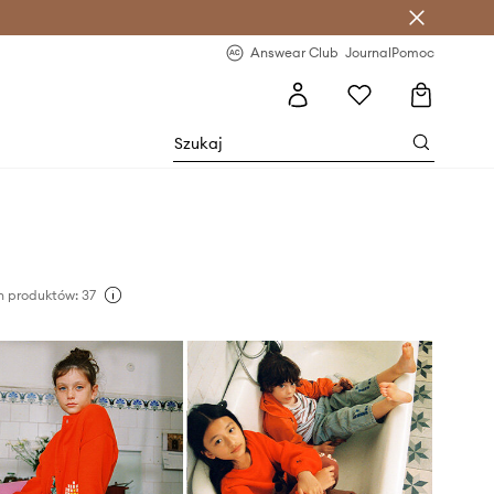
letter >
Regularne nowości >
Answear Club
Journal
Pomoc
 produktów: 37