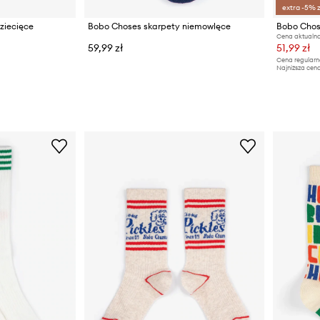
extra -5% 
ziecięce
Bobo Choses skarpety niemowlęce
Cena aktualna
59,99 zł
51,99 zł
Cena regularn
Najniższa cena