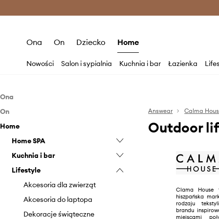
Premium Fashion Benefits >
O
Ona
On
Dziecko
Home
Nowości
Salon i sypialnia
Kuchnia i bar
Łazienka
Life
Ona
On
Akcesoria
Answear
Calma Hou
Outdoor li
Home
Akcesoria
Kosmetyczki
Home SPA
Torby i walizki
Kosmetyczki
Kuchnia i bar
Torebki
Kosmetyczki
Lifestyle
Wellness
Dzbanki i karafki
Gotowanie i pieczenie
Akcesoria dla zwierząt
Clama House t
hiszpańska mark
Kubki i filiżanki
Akcesoria do laptopa
rodzaju tekst
brandu inspirow
Pojemniki kuchenne
Dekoracje świąteczne
miejscami po