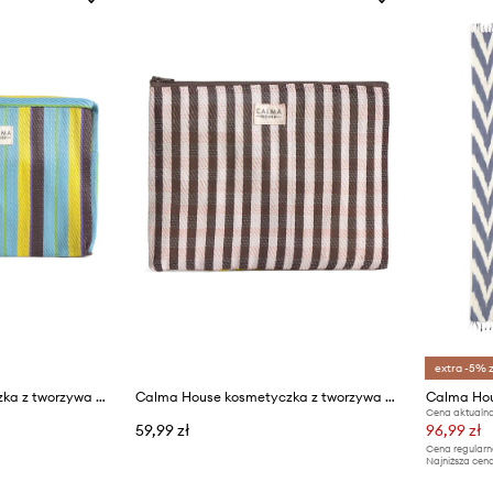
extra -5% 
Calma House kosmetyczka z tworzywa sztucznego 20 x 15 x 10 cm
Calma House kosmetyczka z tworzywa sztucznego 24 x 18 cm
Calma Hou
Cena aktualna
59,99 zł
96,99 zł
Cena regularn
Najniższa cena