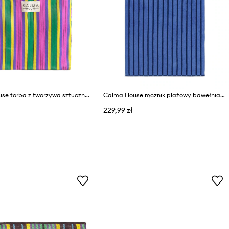
Calma House torba z tworzywa sztucznego 58 x 40 x 20 cm
Calma House ręcznik plażowy bawełniany 100 x 180 cm
229,99 zł