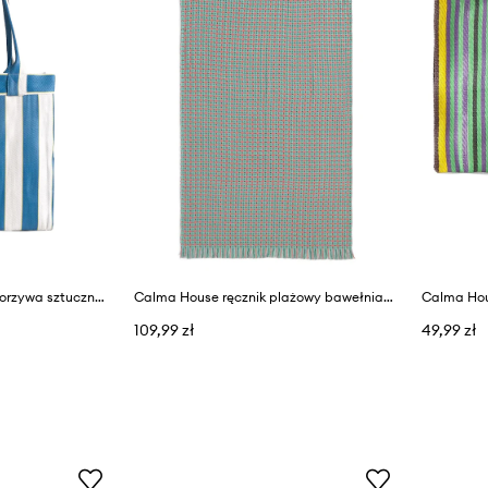
Calma House torba z tworzywa sztucznego 58 x 40 x 20 cm
Calma House ręcznik plażowy bawełniany 100 x 180 cm
Calma Hou
109,99 zł
49,99 zł