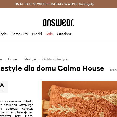
szczędzaj z Answear Club >
FINAL SALE % WIĘKSZE RABATY W APPCE
Dostawa nawet w 24h >
Szczegóły
News
style
Home SPA
Marki
Sale
Outdoor
se
Home
Lifestyle
Outdoor lifestyle
festyle dla domu Calma House
Liczb
o stosunkowo młoda,
a oferująca wszelkiego
ylia domowe. Kolekcje
ane są najpiękniejszymi
łożonymi przy Morzu