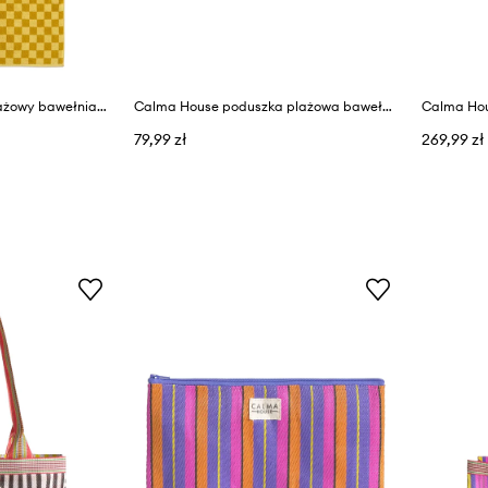
Calma House ręcznik plażowy bawełniany 100 x 180 cm
Calma House poduszka plażowa bawełniana 20 x 30 cm
79,99 zł
269,99 zł