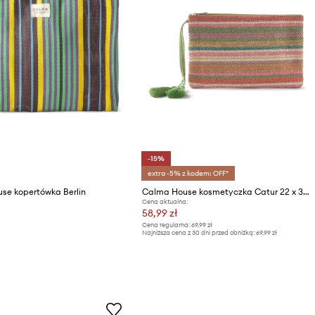
-15%
extra -5% z kodem: OFF*
se kopertówka Berlin
Calma House kosmetyczka Catur 22 x 35 cm
Cena aktualna:
58,99 zł
Cena regularna:
69,99 zł
Najniższa cena z 30 dni przed obniżką:
69,99 zł