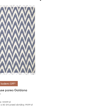
z kodem: OFF*
se pareo Galdana
:
a:
149,99 zł
 z 30 dni przed obniżką:
99,99 zł