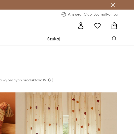
letter >
Regularne nowości >
Answear Club
Journal
Pomoc
a wybranych produktów: 15