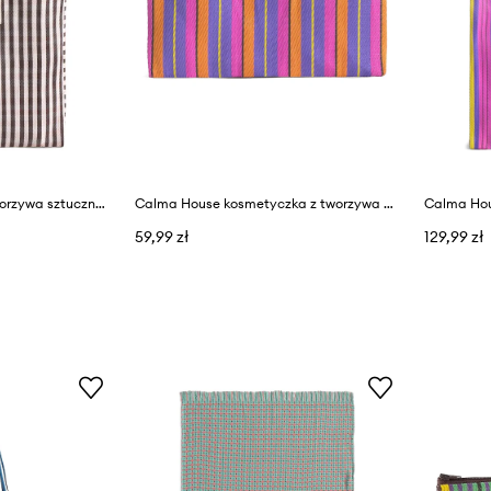
Calma House torba z tworzywa sztucznego 35 x 35 x 12 cm
Calma House kosmetyczka z tworzywa sztucznego 24 x 18 cm
59,99 zł
129,99 zł