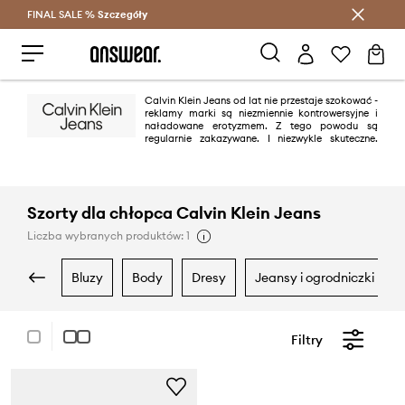
FINAL SALE %
Szczegóły
Oszczędzaj z Answear Club >
Calvin Klein Jeans od lat nie przestaje szokować -
reklamy marki są niezmiennie kontrowersyjne i
naładowane erotyzmem. Z tego powodu są
regularnie zakazywane. I niezwykle skuteczne.
Jednak dżinsy z charakterystycznym szwem „omega” na tylnych
kieszeniach to przede wszystkim świeżość, nowoczesność i minimalizm.
Zasada „mniej znaczy więcej” sprawdza się w tym przypadku znakomicie.
Szorty dla chłopca Calvin Klein Jeans
Liczba wybranych produktów: 1
bluzy
body
dresy
jeansy i ogrodniczki
Filtry