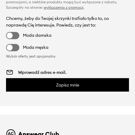
promocjami, a niektóre produkty mogą być wyłączone z rabatu.
Szczegóły na stronie:
wykluczenia z promocji
.
Chcemy, żeby do Twojej skrzynki trafiało tylko to, co
naprawdę Cię interesuje. Powiedz, czy jest to:
Moda damska
Moda męska
Wybór oferty jest opcjonalny
Zapisz mnie
Answear Club