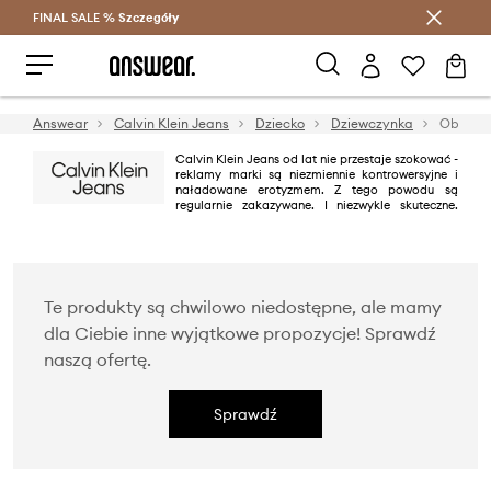
FINAL SALE %
Szczegóły
Oszczędzaj z Answear Club >
Answear
Calvin Klein Jeans
Dziecko
Dziewczynka
Obuwie
Calvin Klein Jeans od lat nie przestaje szokować -
reklamy marki są niezmiennie kontrowersyjne i
naładowane erotyzmem. Z tego powodu są
regularnie zakazywane. I niezwykle skuteczne.
Jednak dżinsy z charakterystycznym szwem „omega” na tylnych
kieszeniach to przede wszystkim świeżość, nowoczesność i minimalizm.
Zasada „mniej znaczy więcej” sprawdza się w tym przypadku znakomicie.
Te produkty są chwilowo niedostępne, ale mamy
dla Ciebie inne wyjątkowe propozycje! Sprawdź
naszą ofertę.
Sprawdź