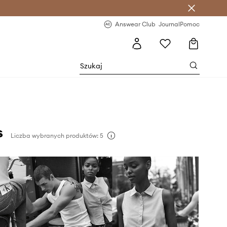
letter >
Regularne nowości >
Answear Club
Journal
Pomoc
s
Liczba wybranych produktów: 5