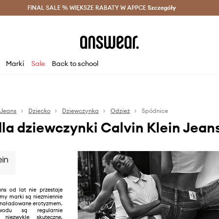
szczędzaj z Answear Club >
FINAL SALE % WIĘKSZE RABATY W APPCE
Dostawa nawet w 24h >
Szczegóły
News
Marki
Sale
Back to school
 Jeans
Dziecko
Dziewczynka
Odzież
Spódnice
la dziewczynki Calvin Klein Jean
ans od lat nie przestaje
amy marki są niezmiennie
i naładowane erotyzmem.
du są regularnie
 niezwykle skuteczne.