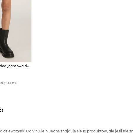
Calvin Klein Jeans spódnica jeansowa dziecięca
iżką:
144,99 zł
ż:
 dziewczynki Calvin Klein Jeans znajduje się 12 produktów, ale jeśli nie z