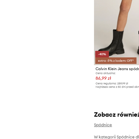
-40%
extra -5% z kodem: OFF*
Cena aktualna:
86,99 zł
Cena regularna:
289,99 zł
Najniższa cena z 30 dni przed obn
Zobacz równie
Spódnice
W kategorii Spódnice dla