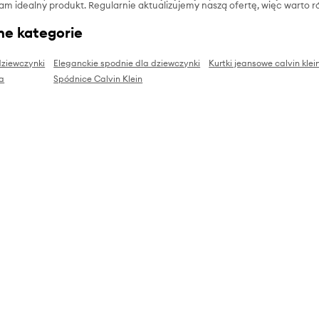
tam idealny produkt. Regularnie aktualizujemy naszą ofertę, więc warto r
ne kategorie
dziewczynki
Eleganckie spodnie dla dziewczynki
Kurtki jeansowe calvin klei
a
Spódnice Calvin Klein