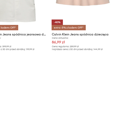
-40%
z kodem: OFF*
extra -5% z kodem: OFF*
Calvin Klein Jeans spódnica jeansowa dziecięca
Calvin Klein Jeans spódnica dziecięca
:
Cena aktualna:
86,99 zł
a:
399,99 zł
Cena regularna:
289,99 zł
 z 30 dni przed obniżką:
199,99 zł
Najniższa cena z 30 dni przed obniżką:
144,99 zł