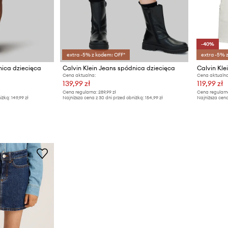
-40%
extra -5% z kodem: OFF*
extra -5% 
nica dziecięca
Calvin Klein Jeans spódnica dziecięca
Cena aktualna:
Cena aktualna
139,99 zł
119,99 zł
Cena regularna:
289,99 zł
Cena regularn
iżką:
149,99 zł
Najniższa cena z 30 dni przed obniżką:
154,99 zł
Najniższa cena