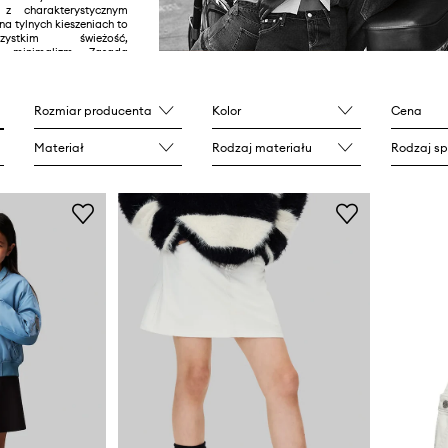
 z charakterystycznym
a tylnych kieszeniach to
ystkim świeżość,
i minimalizm. Zasada
ęcej” sprawdza się w tym
micie.
Rozmiar producenta
Kolor
Cena
Materiał
Rodzaj materiału
Rodzaj s