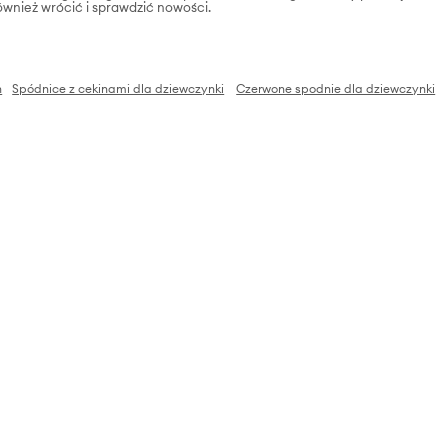
ównież wrócić i sprawdzić nowości.
n
Spódnice z cekinami dla dziewczynki
Czerwone spodnie dla dziewczynki