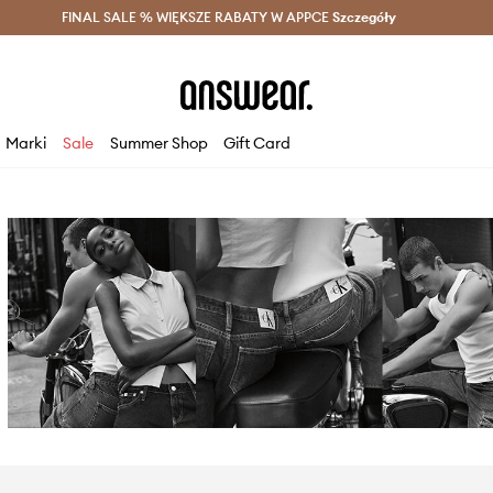
szczędzaj z Answear Club >
FINAL SALE % WIĘKSZE RABATY W APPCE
Dostawa nawet w 24h >
Szczegóły
News
Marki
Sale
Summer Shop
Gift Card