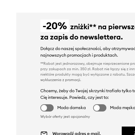
-20%
zniżki** na pierws
za zapis do newslettera.
Dołącz do naszej społeczności, aby otrzymywać
najnowszych promocjach i produktach.
**Rabat jest jednorazowy, obejmuje nieprzecenione pro
przy zakupach za min. 350 zł. Rabat nie łączy się z i
niektóre produkty mogą być wyłączone z rabatu. Szcze
wykluczenia z promocji
.
Chcemy, żeby do Twojej skrzynki trafiało tylko 
Cię interesuje. Powiedz, czy jest to:
Moda damska
Moda męsk
Wybór oferty jest opcjonalny