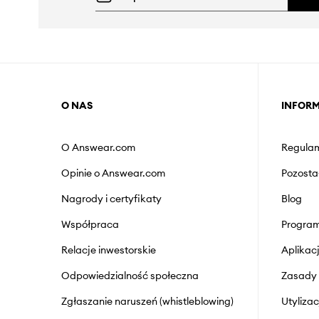
O NAS
INFOR
O Answear.com
Regulam
Opinie o Answear.com
Pozosta
Nagrody i certyfikaty
Blog
Współpraca
Program
Relacje inwestorskie
Aplika
Odpowiedzialność społeczna
Zasady 
Zgłaszanie naruszeń (whistleblowing)
Utyliza