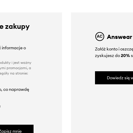
ze zakupy
Answear
 informacje o
Załóż konto i oszc
zyskujesz do
20%
s
dukty i jest ważny
nnymi promocjami, a
góły na stronie:
Dowiedz się w
to, co naprawdę
a
Zapisz mnie