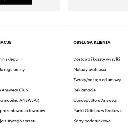
MACJE
OBSŁUGA KLIENTA
in sklepu
Dostawa i koszty wysyłki
łe regulaminy
Metody płatności
Zwroty/odstąp od umowy
 Answear Club
Reklamacje
cja mobilna ANSWEAR
Concept Store Answear
prezentowania towarów
Punkt Odbioru w Krakowie
cja zużytego sprzętu
Karty podarunkowe