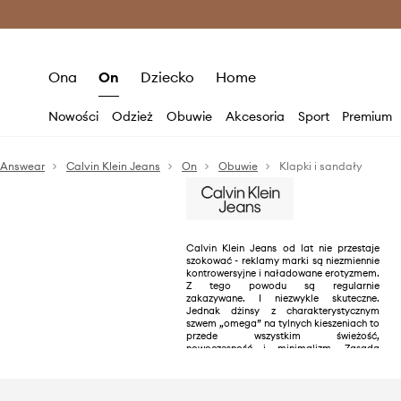
Premium Fashion Benefits >
O
Ona
On
Dziecko
Home
Nowości
Odzież
Obuwie
Akcesoria
Sport
Premium
Answear
Calvin Klein Jeans
On
Obuwie
Klapki i sandały
Calvin Klein Jeans od lat nie przestaje
szokować - reklamy marki są niezmiennie
kontrowersyjne i naładowane erotyzmem.
Z tego powodu są regularnie
zakazywane. I niezwykle skuteczne.
Jednak dżinsy z charakterystycznym
szwem „omega” na tylnych kieszeniach to
przede wszystkim świeżość,
nowoczesność i minimalizm. Zasada
„mniej znaczy więcej” sprawdza się w tym
przypadku znakomicie.