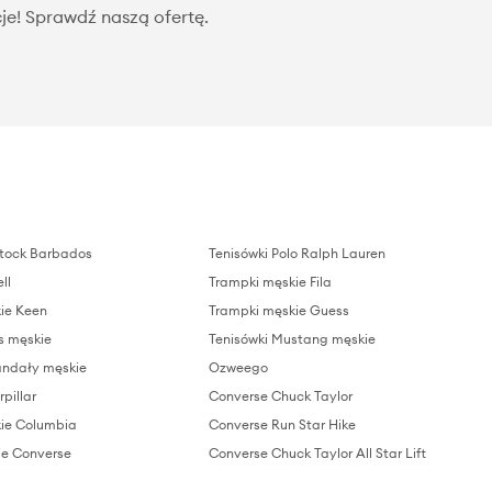
je! Sprawdź naszą ofertę.
stock Barbados
Tenisówki Polo Ralph Lauren
ll
Trampki męskie Fila
ie Keen
Trampki męskie Guess
s męskie
Tenisówki Mustang męskie
andały męskie
Ozweego
pillar
Converse Chuck Taylor
ie Columbia
Converse Run Star Hike
ie Converse
Converse Chuck Taylor All Star Lift