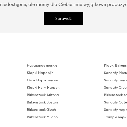
niedostępne, ale mamy dla Ciebie inne wyjątkowe propozyc
Sprawdź
Havaianas męskie
Klapki Birken
Klapki Napapijri
Sandały Merre
Geox klapki męskie
Sandały męsk
Klapki Helly Hansen
Sandały Croc
Birkenstock Arizona
Birkenstock s
Birkenstock Boston
Sandały Cater
Birkenstock Gizeh
Sandały męsk
Birkenstock Milano
Trampki męsk