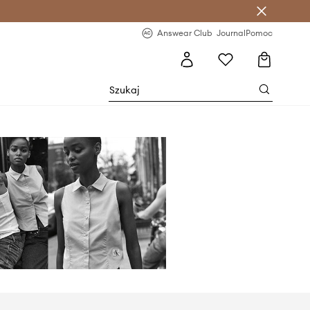
letter >
Regularne nowości >
Answear Club
Journal
Pomoc