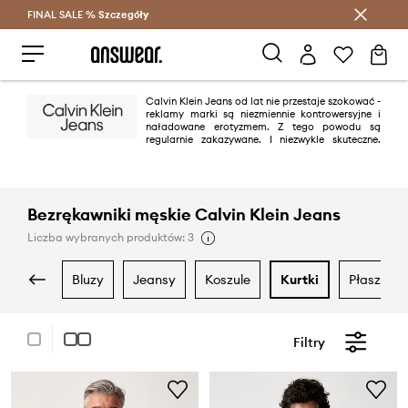
FINAL SALE %
Szczegóły
Oszczędzaj z Answear Club >
Calvin Klein Jeans od lat nie przestaje szokować -
reklamy marki są niezmiennie kontrowersyjne i
naładowane erotyzmem. Z tego powodu są
regularnie zakazywane. I niezwykle skuteczne.
Jednak dżinsy z charakterystycznym szwem „omega” na tylnych
kieszeniach to przede wszystkim świeżość, nowoczesność i minimalizm.
Zasada „mniej znaczy więcej” sprawdza się w tym przypadku znakomicie.
Bezrękawniki męskie Calvin Klein Jeans
Liczba wybranych produktów: 3
bluzy
jeansy
koszule
kurtki
płaszcze
Filtry