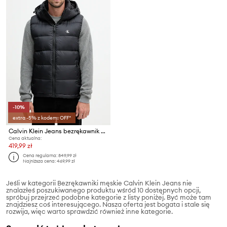
-10%
extra -5% z kodem: OFF*
Calvin Klein Jeans bezrękawnik puchowy
Cena aktualna:
419,99 zł
Cena regularna:
849,99 zł
Najniższa cena:
469,99 zł
Jeśli w kategorii Bezrękawniki męskie Calvin Klein Jeans nie
znalazłeś poszukiwanego produktu wśród 10 dostępnych opcji,
spróbuj przejrzeć podobne kategorie z listy poniżej. Być może tam
znajdziesz coś interesującego. Nasza oferta jest bogata i stale się
rozwija, więc warto sprawdzić również inne kategorie.