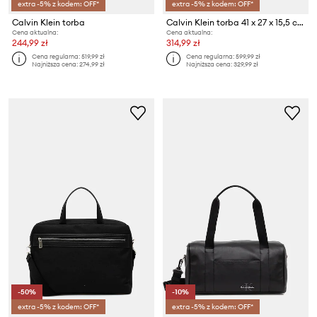
extra -5% z kodem: OFF*
extra -5% z kodem: OFF*
Calvin Klein torba
Calvin Klein torba 41 x 27 x 15,5 cm
Cena aktualna:
Cena aktualna:
244,99 zł
314,99 zł
Cena regularna:
519,99 zł
Cena regularna:
599,99 zł
Najniższa cena:
274,99 zł
Najniższa cena:
329,99 zł
-50%
-10%
extra -5% z kodem: OFF*
extra -5% z kodem: OFF*