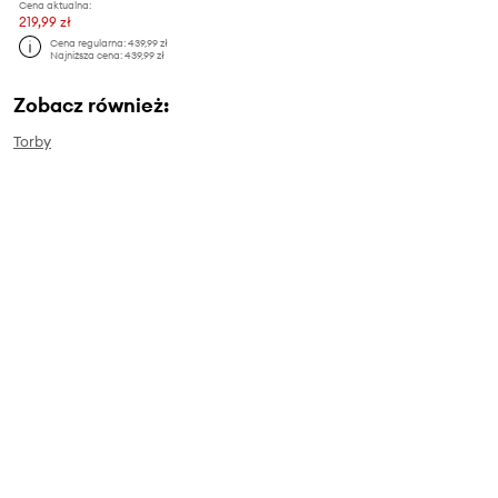
Cena aktualna:
219,99 zł
Cena regularna:
439,99 zł
Najniższa cena:
439,99 zł
Zobacz również:
Torby