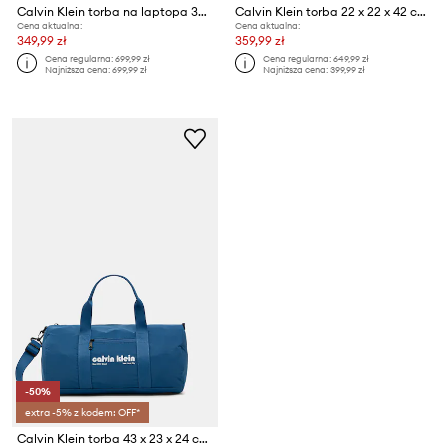
Calvin Klein torba na laptopa 39 x 29 x 8,5 cm
Calvin Klein torba 22 x 22 x 42 cm
Cena aktualna:
Cena aktualna:
349,99 zł
359,99 zł
Cena regularna:
699,99 zł
Cena regularna:
649,99 zł
Najniższa cena:
699,99 zł
Najniższa cena:
399,99 zł
-50%
extra -5% z kodem: OFF*
Calvin Klein torba 43 x 23 x 24 cm