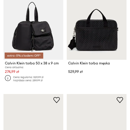
extra -5% z kodem: OFF*
Calvin Klein torba 50 x 38 x 9 cm
Calvin Klein torba męska
Cena aktualna:
274,99 zł
529,99 zł
Cena regularna:
529,99 zł
Najniższa cena:
289,99 zł