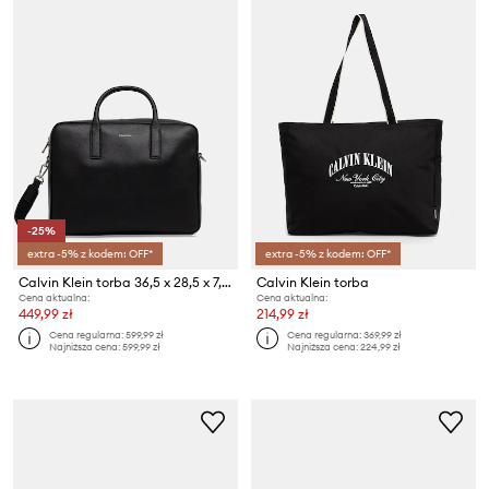
-25%
extra -5% z kodem: OFF*
extra -5% z kodem: OFF*
Calvin Klein torba 36,5 x 28,5 x 7,5 cm
Calvin Klein torba
Cena aktualna:
Cena aktualna:
449,99 zł
214,99 zł
Cena regularna:
599,99 zł
Cena regularna:
369,99 zł
Najniższa cena:
599,99 zł
Najniższa cena:
224,99 zł