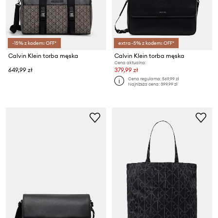
-15% z kodem: OFF*
extra -5% z kodem: OFF*
Calvin Klein torba męska
Calvin Klein torba męska
Cena aktualna:
649,99 zł
379,99 zł
Cena regularna:
569,99 zł
Najniższa cena:
399,99 zł