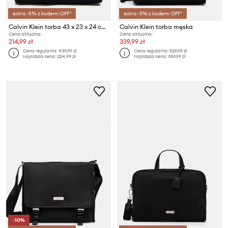
extra -5% z kodem: OFF*
extra -5% z kodem: OFF*
Calvin Klein torba 43 x 23 x 24 cm
Calvin Klein torba męska
Cena aktualna:
Cena aktualna:
214,99 zł
339,99 zł
Cena regularna:
439,99 zł
Cena regularna:
529,99 zł
Najniższa cena:
224,99 zł
Najniższa cena:
359,99 zł
-10%