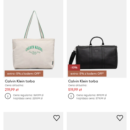
-10%
extra -5% z kodem: OFF*
extra -5% z kodem: OFF*
Calvin Klein torba
Calvin Klein torba
Cena aktualna:
Cena aktualna:
219,99 zł
519,99 zł
Cena regularna:
369,99 zł
Cena regularna:
899,99 zł
Najniższa cena:
229,99 zł
Najniższa cena:
579,99 zł