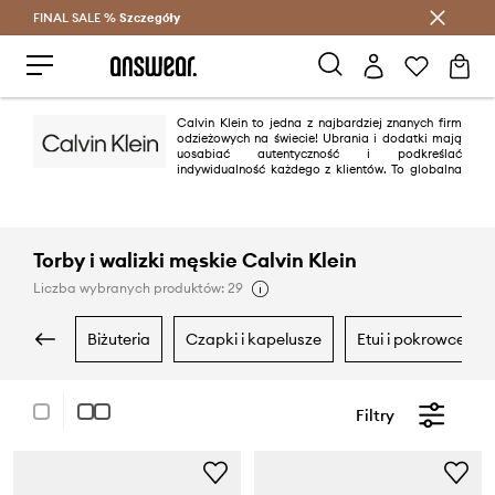
FINAL SALE %
Szczegóły
Oszczędzaj z Answear Club >
Calvin Klein to jedna z najbardziej znanych firm
odzieżowych na świecie! Ubrania i dodatki mają
uosabiać autentyczność i podkreślać
indywidualność każdego z klientów. To globalna
marka, która jest odzwierciedleniem odważnych, nowoczesnych ideałów i
uwodzicielskiej, często minimalistycznej estetyki.
Torby i walizki męskie Calvin Klein
Liczba wybranych produktów: 29
biżuteria
czapki i kapelusze
etui i pokrowce
Filtry