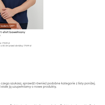
z kodem: OFF*
t-shirt bawełniany
:
a:
179,99 zł
 z 30 dni przed obniżką:
179,99 zł
, czego szukasz, sprawdź również podobne kategorie z listy poniżej.
 i stale ją uzupełniamy o nowe produkty.