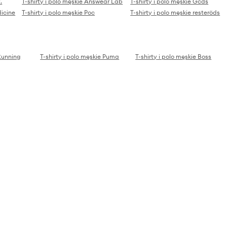
.
T-shirty i polo męskie Answear Lab
T-shirty i polo męskie Gcds
dicine
T-shirty i polo męskie Poc
T-shirty i polo męskie resteröds
 Running
T-shirty i polo męskie Puma
T-shirty i polo męskie Boss