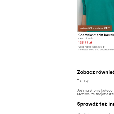
extra -5% z kodem: OFF*
Champion t-shirt baweł
Cena aktualna:
139,99 zł
Cena regularna:
179,99 zł
Najniższa cena z 30 dni przed obn
Zobacz równie
T-shirty
Jeśli na stronie katego
Możliwe, że znajdziesz 
Sprawdź też in