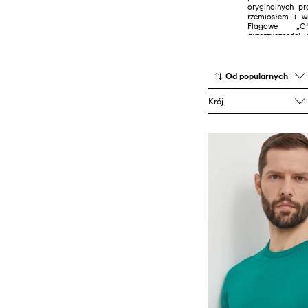
oryginalnych pr
Czapki i kapelusze
rzemiosłem i w
Flagowe „C
autentyczności,
sportowców i k
całym świecie.
Od popularnych
Krój