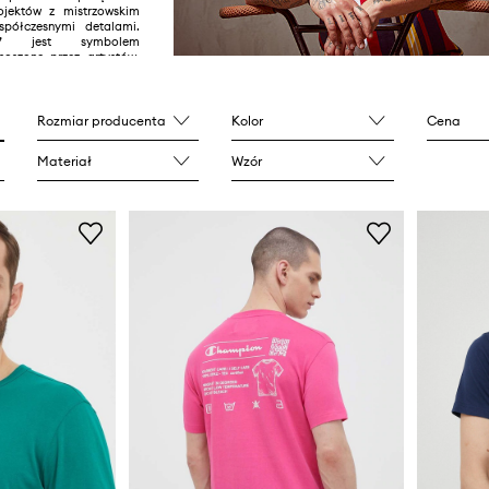
ojektów z mistrzowskim
spółczesnymi detalami.
” jest symbolem
 noszone przez artystów,
reatywnych twórców na
Rozmiar producenta
Kolor
Cena
Materiał
Wzór