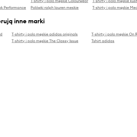
T-shirty i polo męskie Colourwear
T-shirty i polo męskie kust
eak Performance
Polówki ralph lauren meskie
T-shirty i polo męskie Me
rują inne marki
id
T-shirty i polo męskie adidas originals
T-shirty i polo męskie On
T-shirty i polo męskie The Classy Issue
Tshirt adidas