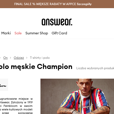
szczędzaj z Answear Club >
FINAL SALE % WIĘKSZE RABATY W APPCE
Dostawa nawet w 24h >
Szczegóły
News
Marki
Sale
Summer Shop
Gift Card
On
Odzież
T-shirty i polo
 polo męskie Champion
Liczba wybranych produk
gruntowane miejsce w
rtswear. Założony w 1919
aci Feinbloom w swoim
a wiele kultowych modeli
przez połączenie