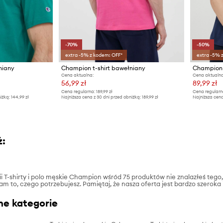
-70%
-50%
extra -5% z kodem: OFF*
extra -5% 
niany
Champion t-shirt bawełniany
Champion 
Cena aktualna:
Cena aktualna
56,99 zł
89,99 zł
Cena regularna:
189,99 zł
Cena regularn
iżką:
144,99 zł
Najniższa cena z 30 dni przed obniżką:
189,99 zł
Najniższa cena
ż:
rii T-shirty i polo męskie Champion wśród 75 produktów nie znalazłeś tego
tam to, czego potrzebujesz. Pamiętaj, że nasza oferta jest bardzo szeroka
ne kategorie