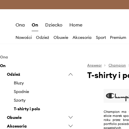
Premium Fashion Benefits >
O
Ona
On
Dziecko
Home
Nowości
Odzież
Obuwie
Akcesoria
Sport
Premium
Ona
On
Odzież
Answear
Champion
T-shirty i
Obuwie
Odzież
Bielizna
Akcesoria
Bluzy
Sneakersy
Bluzy
Kurtki
Czapki i kapelusze
Spodnie
Stroje kąpielowe
Szorty
Spodnie i legginsy
T-shirty i polo
Champion ma u
elicie marek spo
Obuwie
Szorty
roku przez br
portfolio posiad
Akcesoria
Topy i t-shirty
Sneakersy
powstałych 