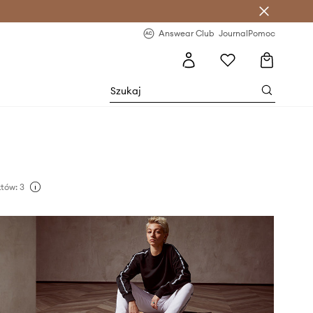
letter >
Regularne nowości >
Answear Club
Journal
Pomoc
tów: 3