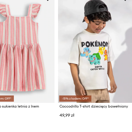
em: OFF*
-15% z kodem: OFF*
o sukienka letnia z lnem
Coccodrillo T-shirt dziecięcy bawełniany
49,99 zł