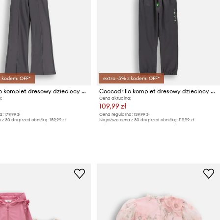
z kodem: OFF*
extra -5% z kodem: OFF*
Coccodrillo komplet dresowy dziecięcy bawełniany
Coccodrillo komplet dresowy dziecięcy bawełniany
:
Cena aktualna:
109,99 zł
a:
179,99 zł
Cena regularna:
139,99 zł
 z 30 dni przed obniżką:
159,99 zł
Najniższa cena z 30 dni przed obniżką:
119,99 zł