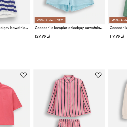
-15% z kodem: OFF*
-15% z kod
Coccodrillo komplet dziecięcy bawełniany
Coccodrillo komplet dziecięcy bawełniany
Coccodrill
129,99 zł
119,99 zł