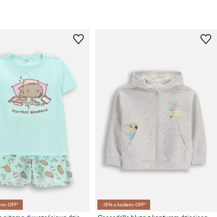
em: OFF*
-15% z kodem: OFF*