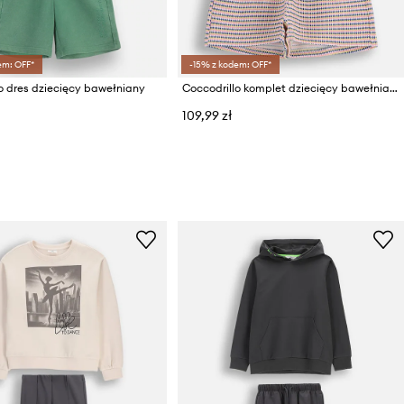
em: OFF*
-15% z kodem: OFF*
o dres dziecięcy bawełniany
Coccodrillo komplet dziecięcy bawełniany
109,99 zł