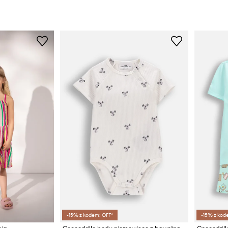
-15% z kodem: OFF*
-15% z kod