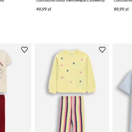
nia
Coccodrillo body niemowlęce z bawełną
49,99 zł
89,99 zł