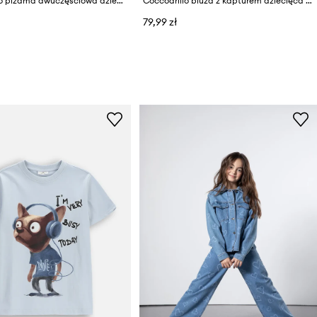
Coccodrillo piżama dwuczęściowa dziecięca bawełniana
Coccodrillo bluza z kapturem dziecięca z bawełną
79,99 zł