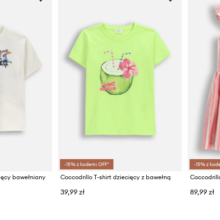
-15% z kodem: OFF*
-15% z kod
ecięcy bawełniany
Coccodrillo T-shirt dziecięcy z bawełną
Coccodrill
39,99 zł
89,99 zł