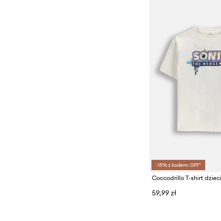
-15% z kodem: OFF*
Coccodrillo T-shirt dzi
59,99 zł