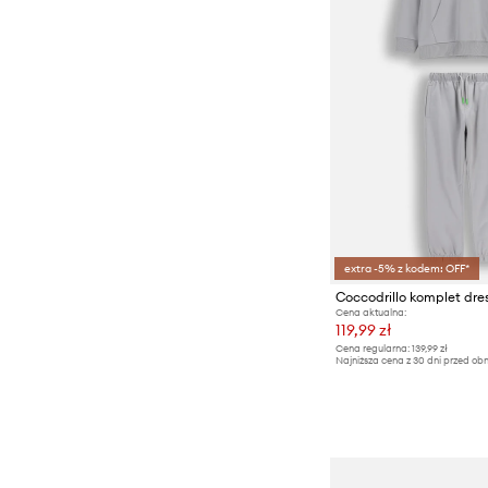
extra -5% z kodem: OFF*
Cena aktualna:
119,99 zł
Cena regularna:
139,99 zł
Najniższa cena z 30 dni przed obn