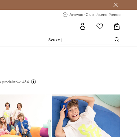
letter >
Regularne nowości >
Answear Club
Journal
Pomoc
 produktów: 454