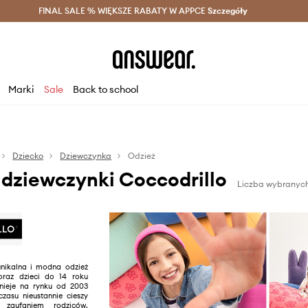
szczędzaj z Answear Club >
FINAL SALE % WIĘKSZE RABATY W APPCE
Dostawa nawet w 24h >
Szczegóły
News
Marki
Sale
Back to school
Dziecko
Dziewczynka
Odzież
 dziewczynki Coccodrillo
Liczba wybranych
unikalna i modna odzież
oraz dzieci do 14 roku
tnieje na rynku od 2003
czasu nieustannie cieszy
zaufaniem rodziców.