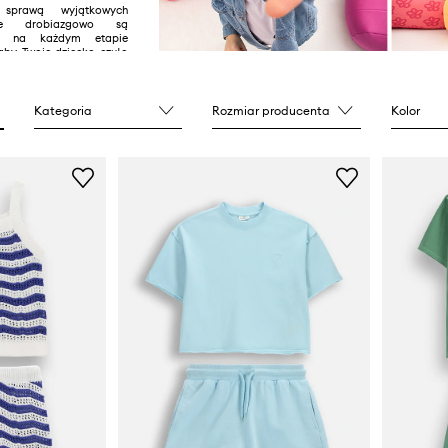
sprawą wyjątkowych
óre drobiazgowo są
ne na każdym etapie
 aby Twoje dziecko czuło
rzez cały dzień.
Kategoria
Rozmiar producenta
Kolor