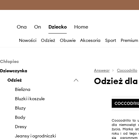
Premium Fashion Benefits >
O
Ona
On
Dziecko
Home
Nowości
Odzież
Obuwie
Akcesoria
Sport
Premium
Chłopiec
Dziewczynka
Odzież
Answear
Coccodrillo
Odzież dla
Obuwie
Odzież
Bielizna
Akcesoria
Bluzy
Klapki i sandały
Bielizna
Body
Czapki i kapelusze
Bluzki i koszule
Dresy
Okulary
Bluzy
Jeansy i ogrodniczki
Tekstylia
Body
Coccodrillo to 
dla niemowląt 
Komplety
Dresy
życia. Marka is
roku i od tego 
Koszule
Jeansy i ogrodniczki
się ogromnym 