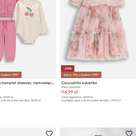
-23%
z kodem: OFF*
extra -5% z kodem: OFF*
Coccodrillo komplet dresowy niemowlęcy bawełniany
Coccodrillo sukienka
:
Cena aktualna:
114,99 zł
a:
149,99 zł
Cena regularna:
169,99 zł
 z 30 dni przed obniżką:
129,99 zł
Najniższa cena z 30 dni przed obniżką:
149,99 zł