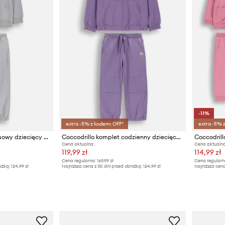
-11%
extra -5% z kodem: OFF*
extra -5% 
Coccodrillo komplet dresowy dziecięcy bawełniany
Coccodrillo komplet codzienny dziecięcy bawełniany
Cena aktualna:
Cena aktualna
119,99 zł
114,99 zł
Cena regularna:
169,99 zł
Cena regularn
iżką:
124,99 zł
Najniższa cena z 30 dni przed obniżką:
124,99 zł
Najniższa cena