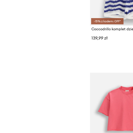
Portfele
Tekstylia
-15% z kodem: OFF*
139,99 zł