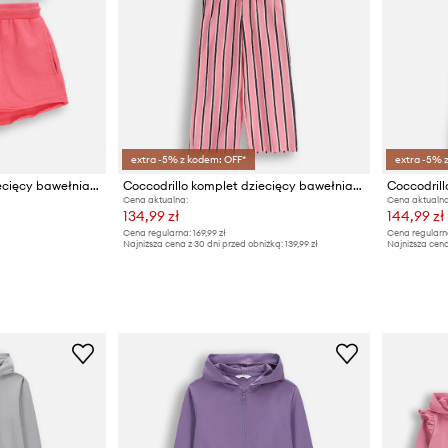
extra -5% z kodem: OFF*
extra -5% 
Coccodrillo komplet dziecięcy bawełniany
Coccodrillo komplet dziecięcy bawełniany
Cena aktualna:
Cena aktualna
134,99 zł
144,99 zł
Cena regularna:
169,99 zł
Cena regularn
Najniższa cena z 30 dni przed obniżką:
139,99 zł
Najniższa cena