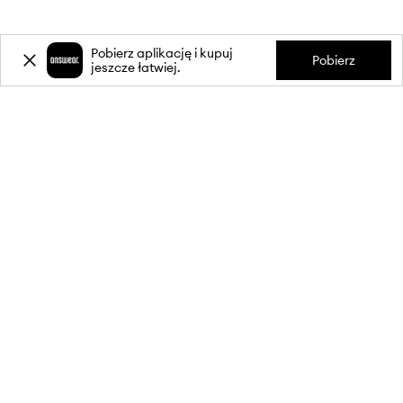
Pobierz aplikację i kupuj
Pobierz
jeszcze łatwiej.
-20%
zniżki** na pierwsze zakupy
za zapis do newslettera.
Dołącz do naszej społeczności, aby otrzymywać informacje o
najnowszych promocjach i produktach.
**Rabat jest jednorazowy, obejmuje nieprzecenione produkty i jest