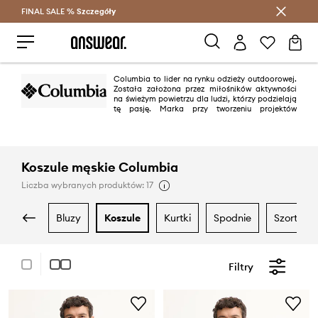
FINAL SALE %
Szczegóły
Oszczędzaj z Answear Club >
Columbia to lider na rynku odzieży outdoorowej.
Została założona przez miłośników aktywności
na świeżym powietrzu dla ludzi, którzy podzielają
tę pasję. Marka przy tworzeniu projektów
wykorzystuje najnowsze technologie i stosuje innowacyjne rozwiązania w
produkcji kurtek, spodni, bluz i butów. Wszystko po to, by aktywność na
powietrzu była wyłącznie przyjemnością!
Koszule męskie Columbia
Liczba wybranych produktów: 17
bluzy
koszule
kurtki
spodnie
szorty
Filtry