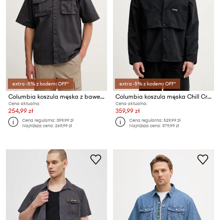
extra -5% z kodem: OFF*
extra -5% z kodem: OFF*
Columbia koszula męska z bawełną Acker Rock
Columbia koszula męska Chill Creek
Cena aktualna:
Cena aktualna:
254,99 zł
359,99 zł
Cena regularna:
399,99 zł
Cena regularna:
529,99 zł
Najniższa cena:
269,99 zł
Najniższa cena:
379,99 zł