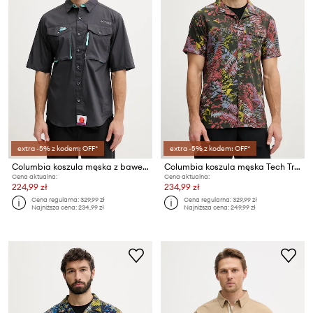
extra -5% z kodem: OFF*
extra -5% z kodem: OFF*
Columbia koszula męska z bawełny Bonefish
Columbia koszula męska Tech Trail
Cena aktualna:
Cena aktualna:
224,99 zł
234,99 zł
Cena regularna:
329,99 zł
Cena regularna:
329,99 zł
Najniższa cena:
234,99 zł
Najniższa cena:
249,99 zł