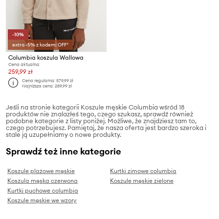
-10%
extra -5% z kodem: OFF*
Columbia koszula Wallowa
Cena aktualna:
259,99 zł
Cena regularna:
579,99 zł
Najniższa cena:
289,99 zł
Jeśli na stronie kategorii Koszule męskie Columbia wśród 18
produktów nie znalazłeś tego, czego szukasz, sprawdź również
podobne kategorie z listy poniżej. Możliwe, że znajdziesz tam to,
czego potrzebujesz. Pamiętaj, że nasza oferta jest bardzo szeroka i
stale ją uzupełniamy o nowe produkty.
Sprawdź też inne kategorie
Koszule plażowe męskie
Kurtki zimowe columbia
Koszula męska czerwona
Koszule męskie zielone
Kurtki puchowe columbia
Koszule męskie we wzory