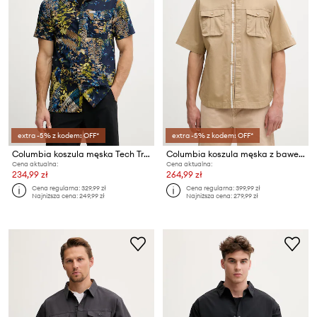
extra -5% z kodem: OFF*
extra -5% z kodem: OFF*
Columbia koszula męska Tech Trail
Columbia koszula męska z bawełną Acker Rock
Cena aktualna:
Cena aktualna:
234,99 zł
264,99 zł
Cena regularna:
329,99 zł
Cena regularna:
399,99 zł
Najniższa cena:
249,99 zł
Najniższa cena:
279,99 zł