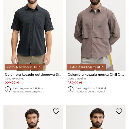
extra -5% z kodem: OFF*
extra -5% z kodem: OFF*
Columbia koszula outdoorowa Silver Ridge
Columbia koszula męska Chill Creek
Cena aktualna:
Cena aktualna:
229,99 zł
359,99 zł
Cena regularna:
299,99 zł
Cena regularna:
529,99 zł
Najniższa cena:
239,99 zł
Najniższa cena:
379,99 zł