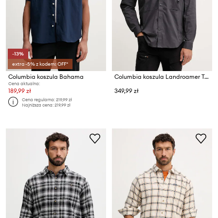
-13%
extra -5% z kodem: OFF*
Columbia koszula Bahama
Columbia koszula Landroamer Twill
Cena aktualna:
189,99 zł
349,99 zł
Cena regularna:
219,99 zł
Najniższa cena:
219,99 zł