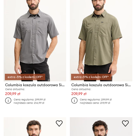
extra -5% z kodem: OFF*
extra -5% z kodem: OFF*
Columbia koszula outdoorowa Silver Ridge
Columbia koszula outdoorowa Silver Ridge
Cena aktualna:
Cena aktualna:
209,99 zł
209,99 zł
Cena regularna:
299,99 zł
Cena regularna:
299,99 zł
Najniższa cena:
216,99 zł
Najniższa cena:
219,99 zł