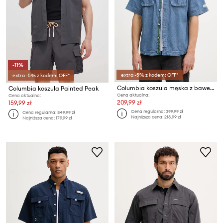
-11%
extra -5% z kodem: OFF*
extra -5% z kodem: OFF*
Columbia koszula męska z bawełną Acker Rock
Columbia koszula Painted Peak
Cena aktualna:
Cena aktualna:
209,99 zł
159,99 zł
Cena regularna:
399,99 zł
Cena regularna:
349,99 zł
Najniższa cena:
218,99 zł
Najniższa cena:
179,99 zł