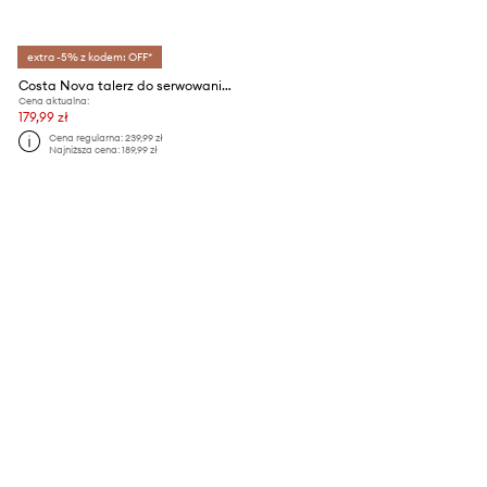
extra -5% z kodem: OFF*
Costa Nova talerz do serwowania 40 cm
Cena aktualna:
179,99 zł
Cena regularna:
239,99 zł
Najniższa cena:
189,99 zł