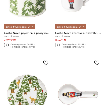
extra -5% z kodem: OFF*
extra -5% z kodem: OFF*
Costa Nova pojemnik z pokrywką 21 cm
Costa Nova zestaw kubków 320 ml 4-pack
Cena aktualna:
Cena aktualna:
249,99 zł
169,99 zł
Cena regularna:
349,99 zł
Cena regularna:
239,99 zł
Najniższa cena:
264,99 zł
Najniższa cena:
179,99 zł