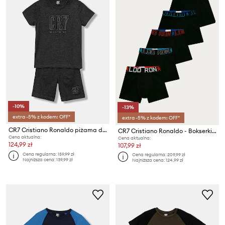
-10%
-13%
extra -5% z kodem: OFF*
extra -5% z kodem: OFF*
CR7 Cristiano Ronaldo piżama dziecięca
CR7 Cristiano Ronaldo - Bokserki dziecięce (5-pack)
Cena aktualna:
Cena aktualna:
124,99 zł
107,99 zł
Cena regularna:
159,99 zł
Cena regularna:
209,99 zł
Najniższa cena:
139,99 zł
Najniższa cena:
124,99 zł