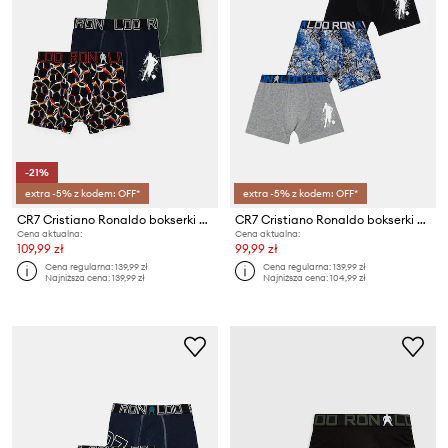
-21%
extra -5% z kodem: OFF*
extra -5% z kodem: OFF*
CR7 Cristiano Ronaldo bokserki dziecięce 3-pack
CR7 Cristiano Ronaldo bokserki dziecięce 3-pack
Cena aktualna:
Cena aktualna:
109,99 zł
99,99 zł
Cena regularna:
139,99 zł
Cena regularna:
139,99 zł
Najniższa cena:
139,99 zł
Najniższa cena:
104,99 zł