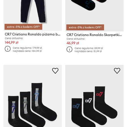
extra -5% z kodem: OFF*
extra -5% z kodem: OFF*
CR7 Cristiano Ronaldo piżama bawełniana dziecięca 2-pack
CR7 Cristiano Ronaldo Skarpetki dziecięce (3-pack)
Cena aktualna:
Cena aktualna:
144,99 zł
46,99 zł
Cena regularna:
179,99 zł
Cena regularna:
59,99 zł
Najniższa cena:
154,99 zł
Najniższa cena:
51,99 zł