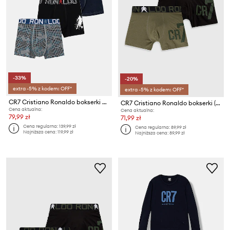
-33%
-20%
extra -5% z kodem: OFF*
extra -5% z kodem: OFF*
CR7 Cristiano Ronaldo bokserki dziecięce 3-pack
CR7 Cristiano Ronaldo bokserki (2-pack)
Cena aktualna:
Cena aktualna:
79,99 zł
71,99 zł
Cena regularna:
139,99 zł
Cena regularna:
89,99 zł
Najniższa cena:
119,99 zł
Najniższa cena:
89,99 zł