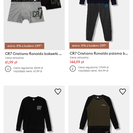
extra -5% z kodem: OFF*
extra -5% z kodem: OFF*
CR7 Cristiano Ronaldo piżama bawełniana dziecięca
CR7 Cristiano Ronaldo bokserki dziecięce (2-pack)
Cena aktualna:
Cena aktualna:
144,99 zł
61,99 zł
Cena regularna:
179,99 zł
Cena regularna:
89,99 zł
Najniższa cena:
154,99 zł
Najniższa cena:
67,99 zł