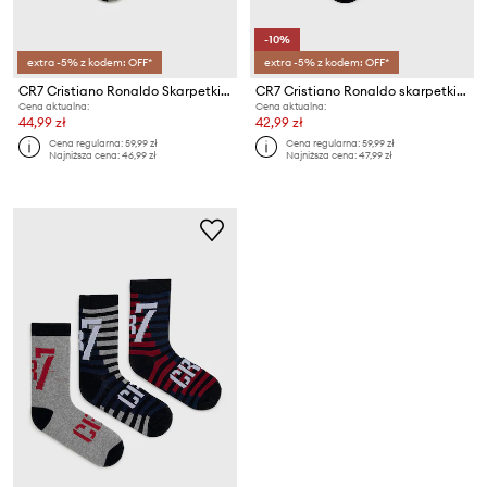
-10%
extra -5% z kodem: OFF*
extra -5% z kodem: OFF*
CR7 Cristiano Ronaldo Skarpetki dziecięce (3-pack)
CR7 Cristiano Ronaldo skarpetki dziecięce 3-pack
Cena aktualna:
Cena aktualna:
44,99 zł
42,99 zł
Cena regularna:
59,99 zł
Cena regularna:
59,99 zł
Najniższa cena:
46,99 zł
Najniższa cena:
47,99 zł