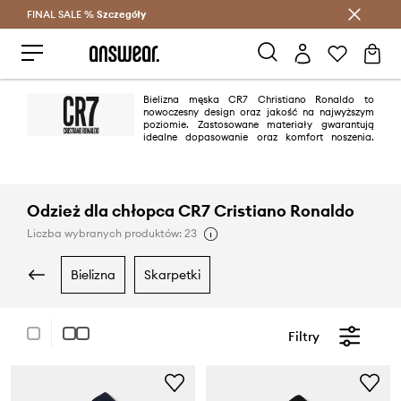
FINAL SALE %
Szczegóły
Oszczędzaj z Answear Club >
Bielizna męska CR7 Christiano Ronaldo to
nowoczesny design oraz jakość na najwyższym
poziomie. Zastosowane materiały gwarantują
idealne dopasowanie oraz komfort noszenia.
Bielizna sygnowana nazwiskiem znanego piłkarza, powstała we
współpracy z projektantem Richardem Chai.
Odzież dla chłopca CR7 Cristiano Ronaldo
Liczba wybranych produktów: 23
bielizna
skarpetki
Filtry