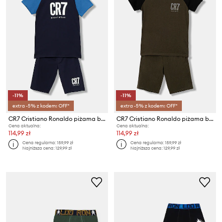
-11%
-11%
extra -5% z kodem: OFF*
extra -5% z kodem: OFF*
CR7 Cristiano Ronaldo piżama bawełniana dziecięca 2-pack
CR7 Cristiano Ronaldo piżama bawełniana dziecięca
Cena aktualna:
Cena aktualna:
114,99 zł
114,99 zł
Cena regularna:
159,99 zł
Cena regularna:
159,99 zł
Najniższa cena:
129,99 zł
Najniższa cena:
129,99 zł