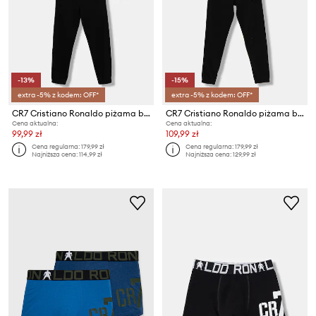
-13%
-15%
extra -5% z kodem: OFF*
extra -5% z kodem: OFF*
CR7 Cristiano Ronaldo piżama bawełniana dziecięca
CR7 Cristiano Ronaldo piżama bawełniana dziecięca 2-pack
Cena aktualna:
Cena aktualna:
99,99 zł
109,99 zł
Cena regularna:
179,99 zł
Cena regularna:
179,99 zł
Najniższa cena:
114,99 zł
Najniższa cena:
129,99 zł