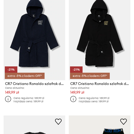
-21%
-21%
extra -5% z kodem: OFF*
extra -5% z kodem: OFF*
CR7 Cristiano Ronaldo szlafrok dziecięcy
CR7 Cristiano Ronaldo szlafrok dziecięcy
Cena aktualna:
Cena aktualna:
149,99 zł
149,99 zł
Cena regularna:
189,99 zł
Cena regularna:
189,99 zł
Najniższa cena:
189,99 zł
Najniższa cena:
189,99 zł