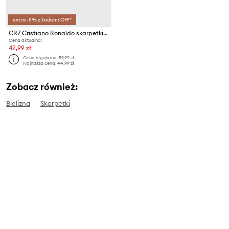
extra -5% z kodem: OFF*
CR7 Cristiano Ronaldo skarpetki dziecięce 3-pack
Cena aktualna:
42,99 zł
Cena regularna:
59,99 zł
Najniższa cena:
44,99 zł
Zobacz również:
Bielizna
Skarpetki