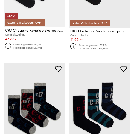
-20%
extra -5% z kodem: OFF*
extra -5% z kodem: OFF*
CR7 Cristiano Ronaldo skarpetki dziecięce 3-pack
CR7 Cristiano Ronaldo skarpety dziecięce 3-pack
Cena aktualna:
Cena aktualna:
47,99 zł
41,99 zł
Cena regularna:
59,99 zł
Cena regularna:
59,99 zł
Najniższa cena:
59,99 zł
Najniższa cena:
45,99 zł