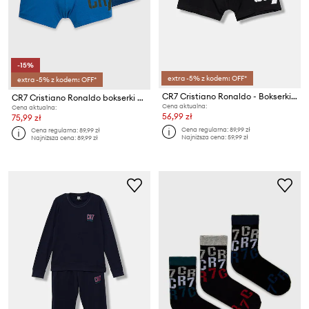
-15%
extra -5% z kodem: OFF*
extra -5% z kodem: OFF*
CR7 Cristiano Ronaldo - Bokserki dziecięce (2-pack)
CR7 Cristiano Ronaldo bokserki dziecięce (2-pack)
Cena aktualna:
Cena aktualna:
56,99 zł
75,99 zł
Cena regularna:
89,99 zł
Cena regularna:
89,99 zł
Najniższa cena:
59,99 zł
Najniższa cena:
89,99 zł