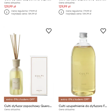
Cena aktualna:
Cena aktualna:
129,99 zł
129,99 zł
Cena regularna:
179,99 zł
Cena regularna:
179,99 zł
Najniższa cena:
134,99 zł
Najniższa cena:
134,99 zł
extra -5% z kodem: OFF*
extra -5% z kodem: OFF*
Culti dyfuzor zapachowy Quercea 500 ml
Culti uzupełnienie do dyfuzora Fuoco 1000 ml
Cena aktualna:
Cena aktualna: