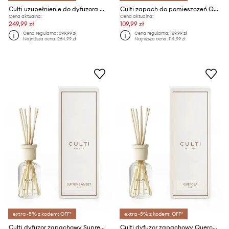
Culti uzupełnienie do dyfuzora Oderosae 1000 ml
Culti zapach do pomieszczeń Quercea 100 ml
Cena aktualna:
Cena aktualna:
249,99 zł
109,99 zł
Cena regularna:
399,99 zł
Cena regularna:
169,99 zł
Najniższa cena:
264,99 zł
Najniższa cena:
114,99 zł
extra -5% z kodem: OFF*
extra -5% z kodem: OFF*
Culti dyfuzor zapachowy Supreme Amber 100 ml
Culti dyfuzor zapachowy Quercea 100 ml