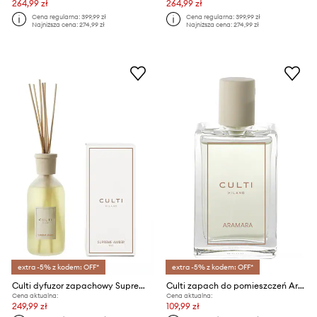
264,99 zł
264,99 zł
Cena regularna:
399,99 zł
Cena regularna:
399,99 zł
Najniższa cena:
274,99 zł
Najniższa cena:
274,99 zł
extra -5% z kodem: OFF*
extra -5% z kodem: OFF*
Culti dyfuzor zapachowy Supreme Amber 500 ml
Culti zapach do pomieszczeń Aramara 100 ml
Cena aktualna:
Cena aktualna:
249,99 zł
109,99 zł