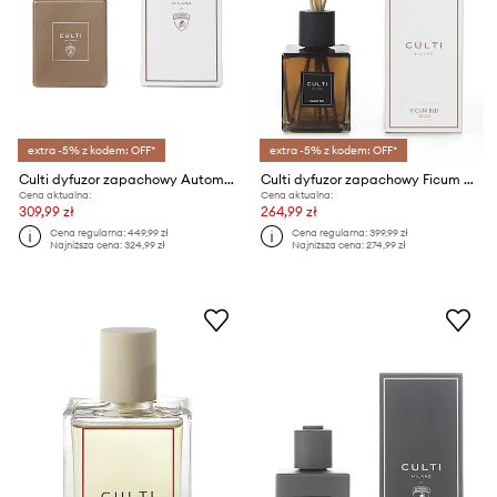
extra -5% z kodem: OFF*
extra -5% z kodem: OFF*
Culti dyfuzor zapachowy Automobili Lamborghini 500 ml
Culti dyfuzor zapachowy Ficum Blu 500 ml
Cena aktualna:
Cena aktualna:
309,99 zł
264,99 zł
Cena regularna:
449,99 zł
Cena regularna:
399,99 zł
Najniższa cena:
324,99 zł
Najniższa cena:
274,99 zł