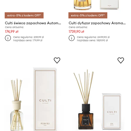
extra -5% z kodem: OFF*
extra -5% z kodem: OFF*
Culti świeca zapachowa Automobili Lamborghini 210 g
Culti dyfuzor zapachowy Aramara 4,3 L
Cena aktualna:
Cena aktualna:
174,99 zł
1739,90 zł
Cena regularna:
239,99 zł
Cena regularna:
2499,90 zł
Najniższa cena:
179,99 zł
Najniższa cena:
1829,90 zł