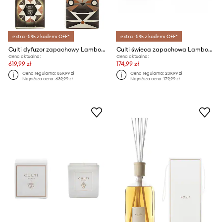
extra -5% z kodem: OFF*
extra -5% z kodem: OFF*
Culti dyfuzor zapachowy Lamborghini Limited Edition 1000 ml
Culti świeca zapachowa Lamborghini Grigio Vulcano 210 g
Cena aktualna:
Cena aktualna:
619,99 zł
174,99 zł
Cena regularna:
859,99 zł
Cena regularna:
239,99 zł
Najniższa cena:
639,99 zł
Najniższa cena:
179,99 zł