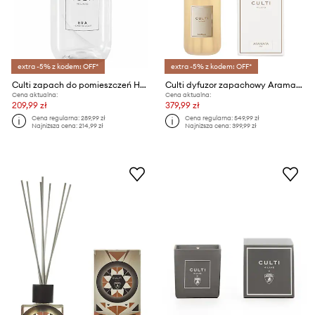
extra -5% z kodem: OFF*
extra -5% z kodem: OFF*
Culti zapach do pomieszczeń Hera 500 ml
Culti dyfuzor zapachowy Aramara 1000 ml
Cena aktualna:
Cena aktualna:
209,99 zł
379,99 zł
Cena regularna:
289,99 zł
Cena regularna:
549,99 zł
Najniższa cena:
214,99 zł
Najniższa cena:
399,99 zł