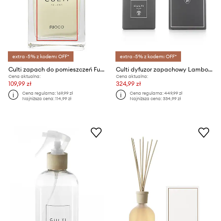
extra -5% z kodem: OFF*
extra -5% z kodem: OFF*
Culti zapach do pomieszczeń Fuoco 100 ml
Culti dyfuzor zapachowy Lamborghini Grigio Vulcano 500 ml
Cena aktualna:
Cena aktualna:
109,99 zł
324,99 zł
Cena regularna:
169,99 zł
Cena regularna:
449,99 zł
Najniższa cena:
114,99 zł
Najniższa cena:
334,99 zł