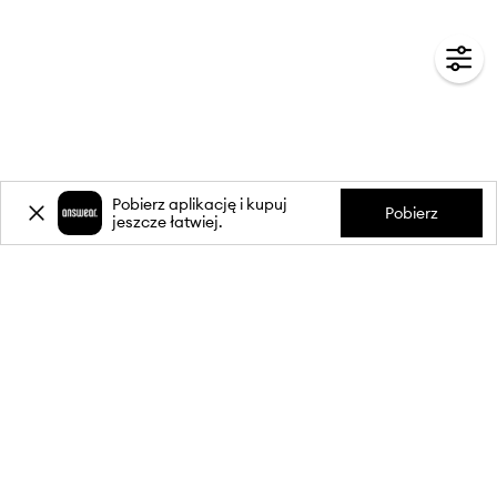
Pobierz aplikację i kupuj
Pobierz
jeszcze łatwiej.
-20%
zniżki** na pierwsze zakupy