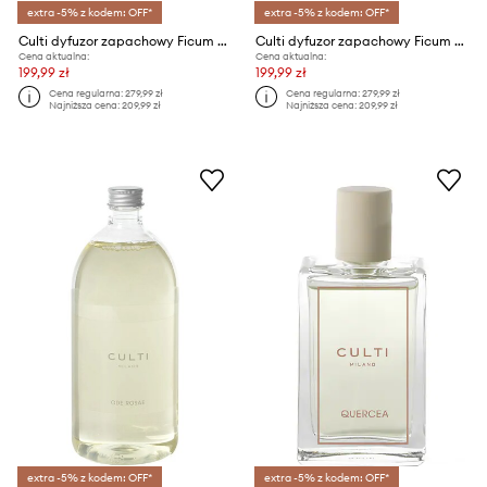
extra -5% z kodem: OFF*
extra -5% z kodem: OFF*
Culti dyfuzor zapachowy Ficum Blu 250 ml
Culti dyfuzor zapachowy Ficum Blu 250 ml
Cena aktualna:
Cena aktualna:
199,99 zł
199,99 zł
Cena regularna:
279,99 zł
Cena regularna:
279,99 zł
Najniższa cena:
209,99 zł
Najniższa cena:
209,99 zł
extra -5% z kodem: OFF*
extra -5% z kodem: OFF*