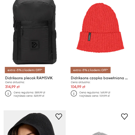
extra -5% z kodem: OFF*
extra -5% z kodem: OFF*
Didriksons plecak RAMSVIK
Didriksons czapka bawełniana DELMAR
Cena aktualna:
Cena aktualna:
314,99 zł
104,99 zł
Cena regularna:
389,99 zł
Cena regularna:
169,99 zł
Najniższa cena:
329,99 zł
Najniższa cena:
109,99 zł