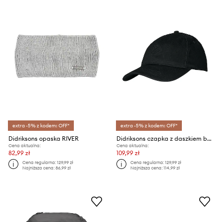
extra -5% z kodem: OFF*
extra -5% z kodem: OFF*
Didriksons opaska RIVER
Didriksons czapka z daszkiem bawełniana DERIN
Cena aktualna:
Cena aktualna:
82,99 zł
109,99 zł
Cena regularna:
129,99 zł
Cena regularna:
129,99 zł
Najniższa cena:
86,99 zł
Najniższa cena:
114,99 zł