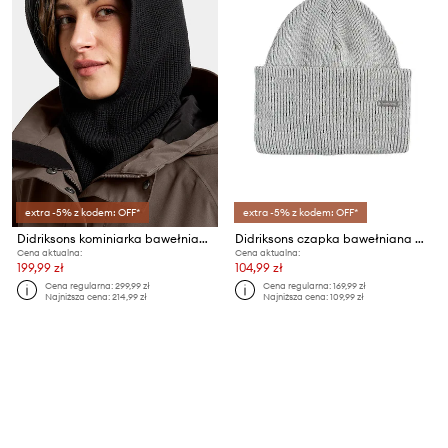
extra -5% z kodem: OFF*
extra -5% z kodem: OFF*
Didriksons kominiarka bawełniana GALIA
Didriksons czapka bawełniana RIVER
Cena aktualna:
Cena aktualna:
199,99 zł
104,99 zł
Cena regularna:
299,99 zł
Cena regularna:
169,99 zł
Najniższa cena:
214,99 zł
Najniższa cena:
109,99 zł