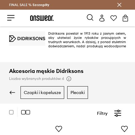
FINAL SALE %
Szczegóły
Oszczędzaj z Answear Club >
Didriksons powstał w 1913 roku z jasnym celem,
aby ułatwiać życie rybaków pracujących w
trudnych warunkach. A dzisiaj, z ponad stuletnim
doświadczeniem, nadal produkują wodoodporne
i wiatroodporne kurtki z takim samym zaangażowaniem i starannością.
Didriksons to nie tylko innowacje i funkcjonalność ale również piękny,
minimalistyczny design charakterystyczny dla skandynawskich marek.
Akcesoria męskie Didriksons
Liczba wybranych produktów: 6
czapki i kapelusze
plecaki
Filtry