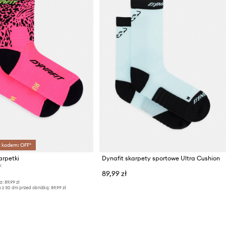
z kodem: OFF*
arpetki
Dynafit skarpety sportowe Ultra Cushion
:
89,99 zł
a:
89,99 zł
 z 30 dni przed obniżką:
89,99 zł