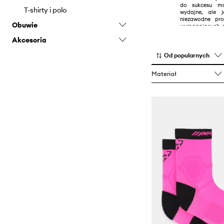
do sukcesu mar
Topy i t-shirty
Szaliki i chusty
T-shirty i polo
wydajne, ale j
niezawodne pro
Obuwie
Torby i walizki
wymagających 
czy to na narta
Akcesoria
Buty trekkingowe
wspinaczce gó
rowerze.
Czapki i kapelusze
Od popularnych
Outdoor i turystyka
Materiał
Plecaki
Rękawiczki
Sprzęt sportowy
Torby i walizki