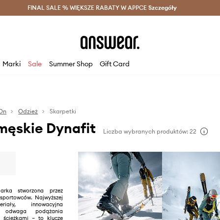
szczędzaj z Answear Club >
FINAL SALE % WIĘKSZE RABATY W APPCE
Dostawa nawet w 24h >
Szczegóły
News
Marki
Sale
Summer Shop
Gift Card
On
Odzież
Skarpetki
męskie Dynafit
Liczba wybranych produktów: 22
rka stworzona przez
sportowców. Najwyższej
riały, innowacyjna
i odwaga podążania
 ścieżkami – to klucze