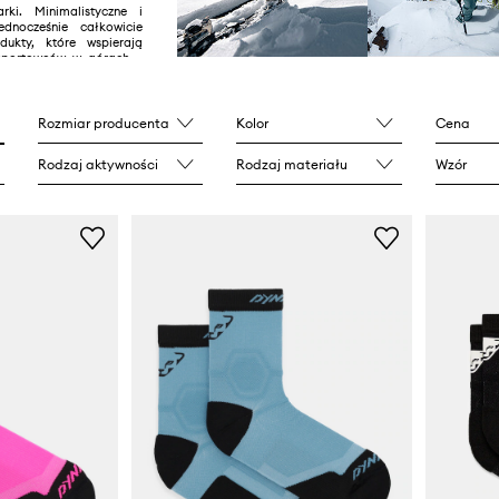
ki. Minimalistyczne i
ednocześnie całkowicie
dukty, które wspierają
sportowców w górach –
ch, bieganiu w terenie,
rskiej czy jeździe na
Rozmiar producenta
Kolor
Cena
Rodzaj aktywności
Rodzaj materiału
Wzór