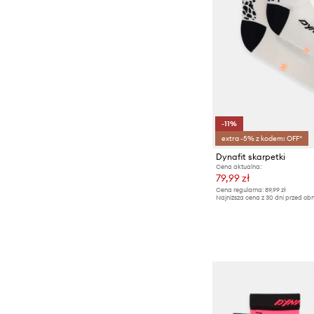
-11%
extra -5% z kodem: OFF*
Dynafit skarpetki
Cena aktualna:
79,99 zł
Cena regularna:
89,99 zł
Najniższa cena z 30 dni przed obn