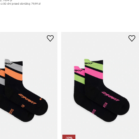
a:
79,99 zł
 z 30 dni przed obniżką:
79,99 zł
-10%