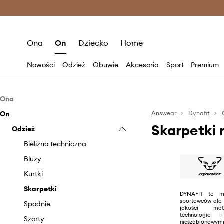
Premium Fashion Benefits >
O
Ona
On
Dziecko
Home
Nowości
Odzież
Obuwie
Akcesoria
Sport
Premium
Ona
On
Odzież
Answear
Dynafit
Skarpetki 
Obuwie
Odzież
Bielizna techniczna
Akcesoria
Bluzy
Buty trekkingowe
Bielizna techniczna
Kurtki
Śniegowce
Czapki i kapelusze
Bluzy
Skarpetki
Outdoor i turystyka
Kurtki
Spodnie i legginsy
Plecaki
Skarpetki
DYNAFIT to ma
sportowców dla 
Spódnice
Rękawiczki
Spodnie
jakości mate
technologia 
Szorty
Sprzęt sportowy
Szorty
nieszablonowymi