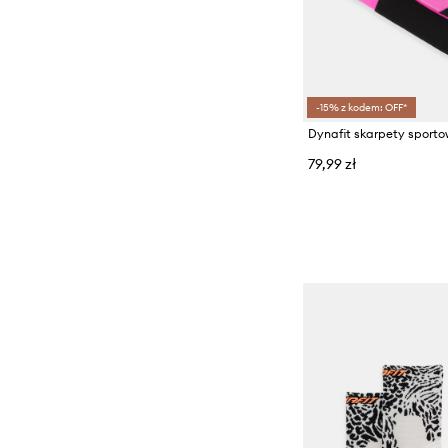
-15% z kodem: OFF*
Dynafit skarpety sporto
79,99 zł