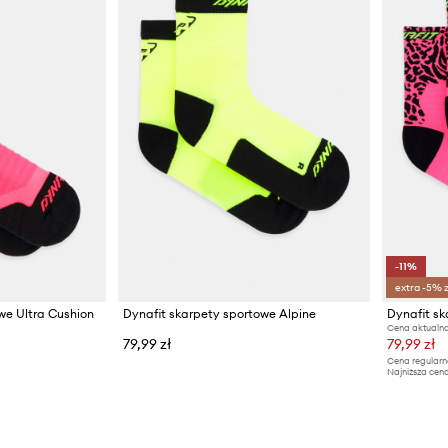
-11%
extra -5% 
we Ultra Cushion
Dynafit skarpety sportowe Alpine
Dynafit sk
Cena aktualna
79,99 zł
79,99 zł
Cena regularn
Najniższa cena