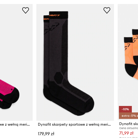
-10%
extra -5% 
Dynafit sk
Dynafit skarpety sportowe z wełną merino Tour Warm Merino
Dynafit skarpety sportowe z wełną merino Tour Warm Merino
Cena aktualna
71,99 zł
179,99 zł