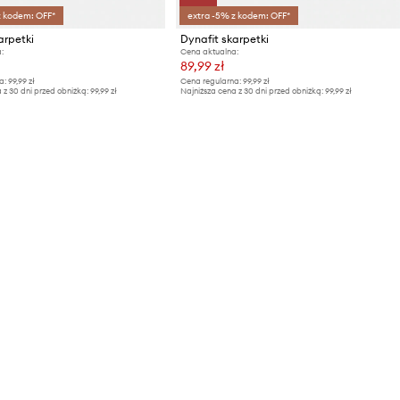
z kodem: OFF*
extra -5% z kodem: OFF*
arpetki
Dynafit skarpetki
:
Cena aktualna:
89,99 zł
a:
99,99 zł
Cena regularna:
99,99 zł
 z 30 dni przed obniżką:
99,99 zł
Najniższa cena z 30 dni przed obniżką:
99,99 zł