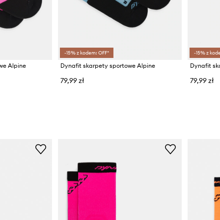
-15% z kodem: OFF*
-15% z kod
we Alpine
Dynafit skarpety sportowe Alpine
Dynafit sk
79,99 zł
79,99 zł