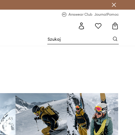
letter >
Regularne nowości >
Answear Club
Journal
Pomoc