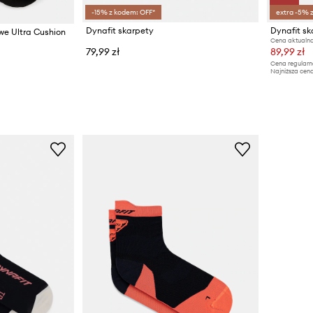
-15% z kodem: OFF*
extra -5% 
Dynafit skarpety
Dynafit sk
we Ultra Cushion
Cena aktualna
79,99 zł
89,99 zł
Cena regularn
Najniższa cena