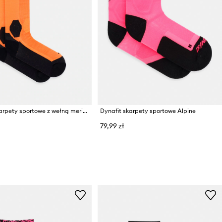
Dynafit skarpety sportowe z wełną merino Tour Warm Merino
Dynafit skarpety sportowe Alpine
79,99 zł