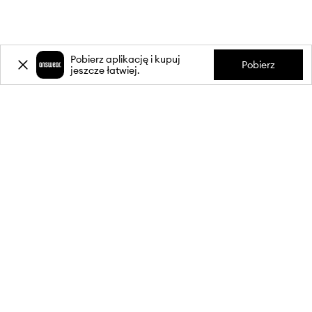
Pobierz aplikację i kupuj
Pobierz
jeszcze łatwiej.
-20%
zniżki** na pierwsze zakupy
za zapis do newslettera.
Dołącz do naszej społeczności, aby otrzymywać informacje o
najnowszych promocjach i produktach.