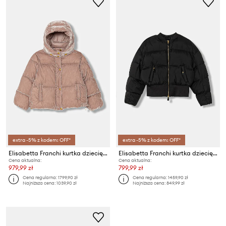
extra -5% z kodem: OFF*
extra -5% z kodem: OFF*
Elisabetta Franchi kurtka dziecięca
Elisabetta Franchi kurtka dziecięca
Cena aktualna:
Cena aktualna:
979,99 zł
799,99 zł
Cena regularna:
1799,90 zł
Cena regularna:
1459,90 zł
Najniższa cena:
1039,90 zł
Najniższa cena:
849,99 zł