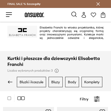
FINAL SALE %
Szczegóły
Oszczędzaj z Answear Club >
Elisabetta Franchi to włoska projektantka, której
projekty charakteryzują się oryginalną formą
oraz innowacyjnymi pomysłami. Kolekcje marki
są jednocześnie odważne i eleganckie,
przeznaczone dla kobiet lubiących bawić się modą.
Kurtki i płaszcze dla dziewczynki Elisabetta
Franchi
Liczba wybranych produktów: 3
bluzki i koszule
bluzy
body
komplety
Filtry