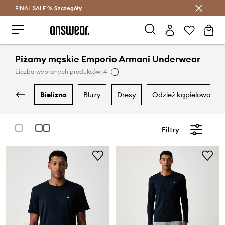
FINAL SALE %
Szczegóły
Oszczędzaj z Answear Club >
Piżamy męskie Emporio Armani Underwear
Liczba wybranych produktów: 4
bielizna
bluzy
dresy
odzież kąpielowa
Filtry