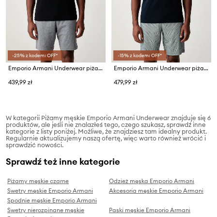
-25% z kodem: OFF*
-15% z kodem: OFF*
Emporio Armani Underwear piżama dwuczęściowa męska bawełniana z elastanem
Emporio Armani Underwear piżama męska bawełniana
439,99 zł
479,99 zł
W kategorii Piżamy męskie Emporio Armani Underwear znajduje się 6
produktów, ale jeśli nie znalazłeś tego, czego szukasz, sprawdź inne
kategorie z listy poniżej. Możliwe, że znajdziesz tam idealny produkt.
Regularnie aktualizujemy naszą ofertę, więc warto również wrócić i
sprawdzić nowości.
Sprawdź też inne kategorie
Piżamy męskie czarne
Odzież męska Emporio Armani
Swetry męskie Emporio Armani
Akcesoria męskie Emporio Armani
Spodnie męskie Emporio Armani
Swetry nierozpinane męskie
Paski męskie Emporio Armani