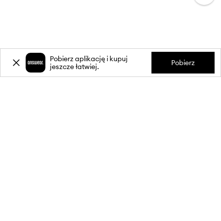
Pobierz aplikację i kupuj
Pobierz
jeszcze łatwiej.
-20%
zniżki** na pierwsze zakupy
za zapis do newslettera.
Dołącz do naszej społeczności, aby otrzymywać informacje o