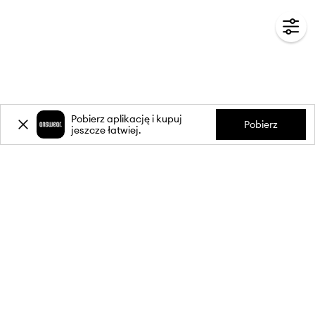
Pobierz aplikację i kupuj
Pobierz
jeszcze łatwiej.
-20%
zniżki** na pierwsze zakupy