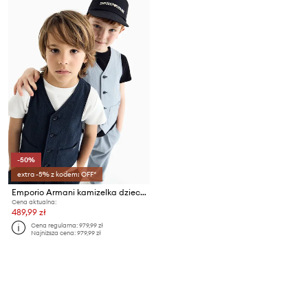
-50%
extra -5% z kodem: OFF*
Emporio Armani kamizelka dziecięca
Cena aktualna:
489,99 zł
Cena regularna:
979,99 zł
Najniższa cena:
979,99 zł