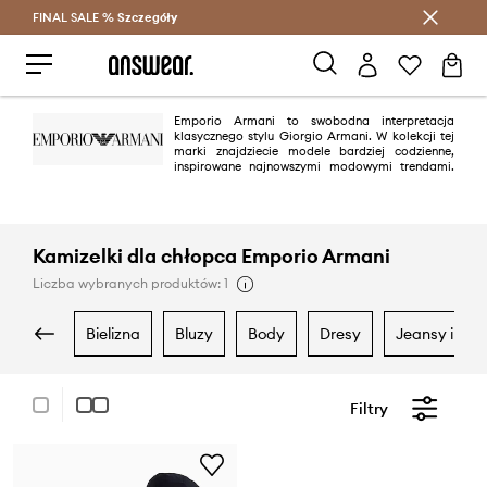
FINAL SALE %
Szczegóły
Oszczędzaj z Answear Club >
Emporio Armani to swobodna interpretacja
klasycznego stylu Giorgio Armani. W kolekcji tej
marki znajdziecie modele bardziej codzienne,
inspirowane najnowszymi modowymi trendami.
Kolekcje marki wyróżniają się grą żywych kolorów, starannym
wykończeniem i wyjątkową jakością.
Kamizelki dla chłopca Emporio Armani
Liczba wybranych produktów: 1
bielizna
bluzy
body
dresy
jeansy i ogr
Filtry