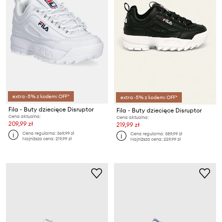
extra -5% z kodem: OFF*
extra -5% z kodem: OFF*
Fila - Buty dziecięce Disruptor
Fila - Buty dziecięce Disruptor
Cena aktualna:
Cena aktualna:
209,99 zł
219,99 zł
Cena regularna:
369,99 zł
Cena regularna:
389,99 zł
Najniższa cena:
219,99 zł
Najniższa cena:
229,99 zł