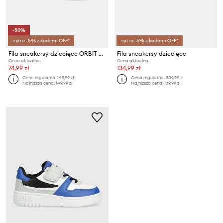
-50%
extra -5% z kodem: OFF*
extra -5% z kodem: OFF*
Fila sneakersy dziecięce ORBIT REVOLUTION velcro
Fila sneakersy dziecięce
Cena aktualna:
Cena aktualna:
74,99 zł
134,99 zł
Cena regularna:
149,99 zł
Cena regularna:
309,99 zł
Najniższa cena:
149,99 zł
Najniższa cena:
139,99 zł