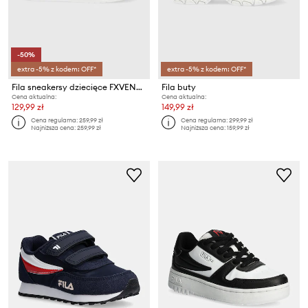
-50%
extra -5% z kodem: OFF*
extra -5% z kodem: OFF*
Fila sneakersy dziecięce FXVENTUNO VELCRO
Fila buty
Cena aktualna:
Cena aktualna:
129,99 zł
149,99 zł
Cena regularna:
259,99 zł
Cena regularna:
299,99 zł
Najniższa cena:
259,99 zł
Najniższa cena:
159,99 zł