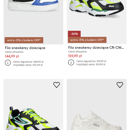
-50%
extra -5% z kodem: OFF*
extra -5% z kodem: OFF*
Fila sneakersy dziecięce CR-CW02 RAY TRACER
Fila sneakersy dziecięce
Cena aktualna:
Cena aktualna:
159,99 zł
144,99 zł
Cena regularna:
319,99 zł
Cena regularna:
329,99 zł
Najniższa cena:
319,99 zł
Najniższa cena:
154,99 zł