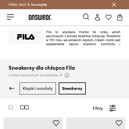
FINAL SALE %
Szczegóły
Oszczędzaj z Answear Club >
Fila to wiodąca marka na rynku ubrań
sportowych z ponad stuletnią tradycją. Powstała
w 1911 roku we włoskich Alpach. Celem marki jest
zapewnienie swoim klientom komfortu i
satysfakcji z aktywności fizycznej. Fila zdobyła szerokie uznanie na całym
świecie jako zaufany producent wysokiej jakości ubrań, które nie tylko
gwarantują wygodę noszenia, ale także wyznaczają trendy.
Sneakersy dla chłopca Fila
Liczba wybranych produktów: 21
klapki i sandały
sneakersy
Filtry