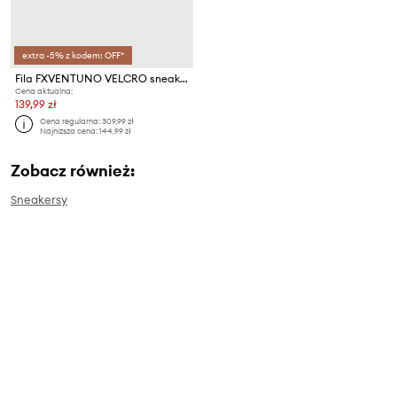
extra -5% z kodem: OFF*
Fila FXVENTUNO VELCRO sneakersy dziecięce
Cena aktualna:
139,99 zł
Cena regularna:
309,99 zł
Najniższa cena:
144,99 zł
Zobacz również:
Sneakersy