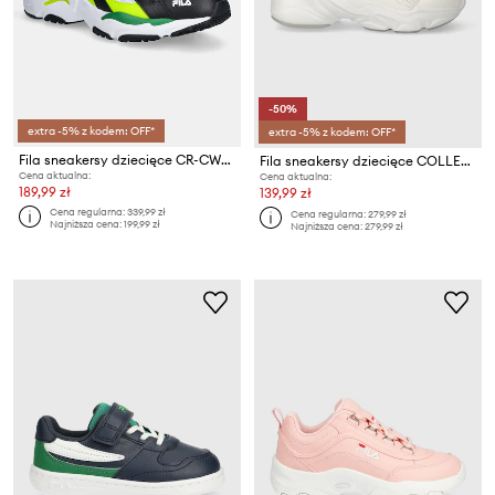
-50%
extra -5% z kodem: OFF*
extra -5% z kodem: OFF*
Fila sneakersy dziecięce CR-CW02 RAY TRACER
Fila sneakersy dziecięce COLLENE
Cena aktualna:
Cena aktualna:
189,99 zł
139,99 zł
Cena regularna:
339,99 zł
Cena regularna:
279,99 zł
Najniższa cena:
199,99 zł
Najniższa cena:
279,99 zł