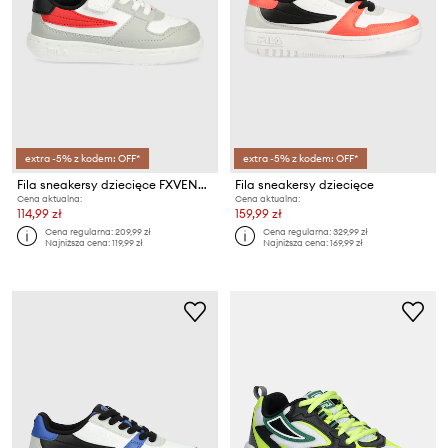
extra -5% z kodem: OFF*
extra -5% z kodem: OFF*
Fila sneakersy dziecięce FXVENTUNO VELCRO
Fila sneakersy dziecięce
Cena aktualna:
Cena aktualna:
114,99 zł
159,99 zł
Cena regularna:
209,99 zł
Cena regularna:
329,99 zł
Najniższa cena:
119,99 zł
Najniższa cena:
169,99 zł