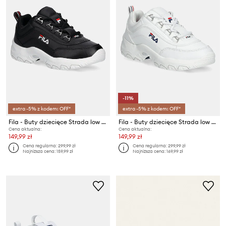
-11%
extra -5% z kodem: OFF*
extra -5% z kodem: OFF*
Fila - Buty dziecięce Strada low kids
Fila - Buty dziecięce Strada low kids
Cena aktualna:
Cena aktualna:
149,99 zł
149,99 zł
Cena regularna:
299,99 zł
Cena regularna:
299,99 zł
Najniższa cena:
159,99 zł
Najniższa cena:
169,99 zł