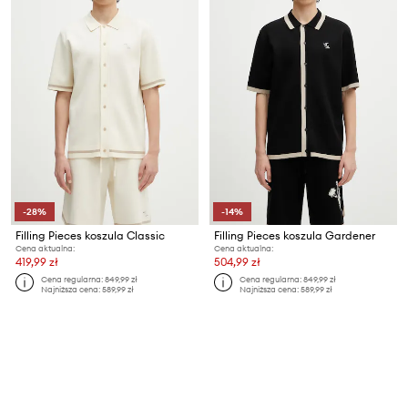
-28%
-14%
Filling Pieces koszula Classic
Filling Pieces koszula Gardener
Cena aktualna:
Cena aktualna:
419,99 zł
504,99 zł
Cena regularna:
849,99 zł
Cena regularna:
849,99 zł
Najniższa cena:
589,99 zł
Najniższa cena:
589,99 zł