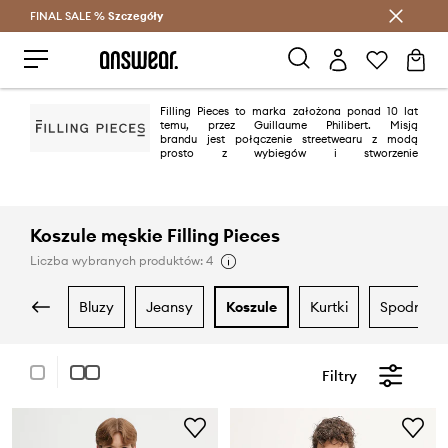
FINAL SALE %
Szczegóły
Oszczędzaj z Answear Club >
Filling Pieces to marka założona ponad 10 lat
temu, przez Guillaume Philibert. Misją
brandu jest połączenie streetwearu z modą
prosto z wybiegów i stworzenie
luksusowej oferty w przystępnej cenie.
Koszule męskie Filling Pieces
Liczba wybranych produktów: 4
bluzy
jeansy
koszule
kurtki
spodnie
Filtry