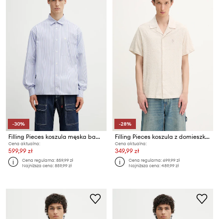
-30%
-28%
Filling Pieces koszula męska bawełniana Pinstripe
Filling Pieces koszula z domieszką lnu Resort
Cena aktualna:
Cena aktualna:
599,99 zł
349,99 zł
Cena regularna:
859,99 zł
Cena regularna:
699,99 zł
Najniższa cena:
859,99 zł
Najniższa cena:
489,99 zł