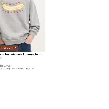
 z kodem: OFF*
Fiorucci bluza bawełniana Banana Sound Print Relaxed Fit Hoodie
:
a:
1169,90 zł
 z 30 dni przed obniżką:
1169,90 zł