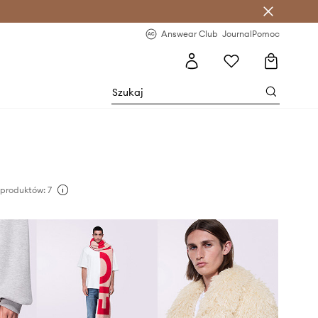
letter >
Regularne nowości >
Answear Club
Journal
Pomoc
produktów: 7