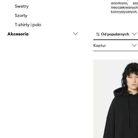
aniołkami, sz
Spodnie i legginsy
Swetry
nieoczeki
kolorystycznych.
Spódnice
Szorty
Szorty
T-shirty i polo
Akcesoria
Swetry
Od popularnych
Topy i t-shirty
Biżuteria
Kaptur
Czapki i kapelusze