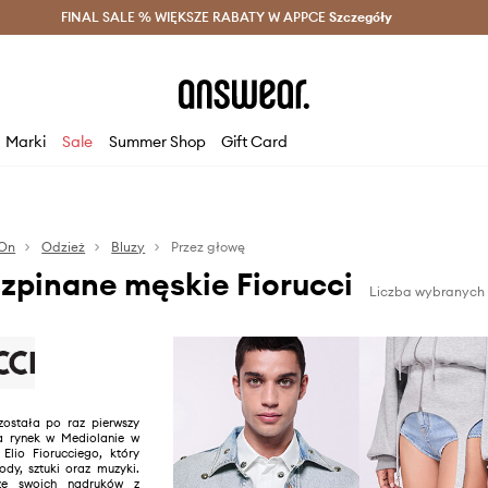
szczędzaj z Answear Club >
FINAL SALE % WIĘKSZE RABATY W APPCE
Dostawa nawet w 24h >
Szczegóły
News
Marki
Sale
Summer Shop
Gift Card
On
Odzież
Bluzy
Przez głowę
ozpinane męskie Fiorucci
Liczba wybranych 
została po raz pierwszy
 rynek w Mediolanie w
 Elio Fiorucciego, który
ody, sztuki oraz muzyki.
ze swoich nadruków z