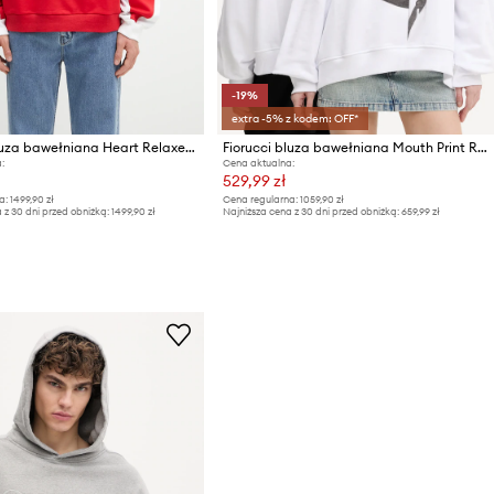
-19%
extra -5% z kodem: OFF*
Fiorucci bluza bawełniana Heart Relaxed Fit
Fiorucci bluza bawełniana Mouth Print Relaxed Fit Hoodie
:
Cena aktualna:
529,99 zł
a:
1499,90 zł
Cena regularna:
1059,90 zł
 z 30 dni przed obniżką:
1499,90 zł
Najniższa cena z 30 dni przed obniżką:
659,99 zł