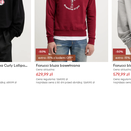
-50%
-50%
extra -15% z kodem: OFF*
extra -15%
Fiorucci bluza bawełniana Curly Lollipop Logo Relaxed Fit Sweatshirt
Fiorucci bluza bawełniana
Cena aktualna:
Cena aktualna
629,99 zł
579,99 zł
Cena regularna:
1269,90 zł
Cena regularn
iżką:
659,99 zł
Najniższa cena z 30 dni przed obniżką:
1269,90 zł
Najniższa cena