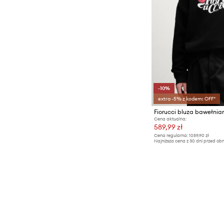
-10%
extra -5% z kodem: OFF*
Cena aktualna:
589,99 zł
Cena regularna:
1059,90 zł
Najniższa cena z 30 dni przed obn