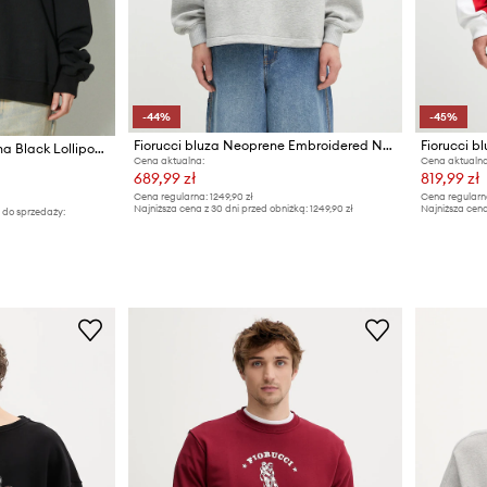
-44%
-45%
Fiorucci bluza Neoprene Embroidered Neck Relaxed Fit
Fiorucci bluza bawełniana Black Lollipop Patch Hoodie
Cena aktualna:
Cena aktualna
689,99 zł
819,99 zł
Cena regularna:
1249,90 zł
Cena regularn
Najniższa cena z 30 dni przed obniżką:
1249,90 zł
Najniższa cena
 do sprzedaży: