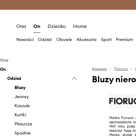
Premium Fashion Benefits >
O
Ona
On
Dziecko
Home
Nowości
Odzież
Obuwie
Akcesoria
Sport
Premium
Ona
On
Odzież
Answear
Fiorucci
Bluzy nier
Obuwie
Odzież
Bluzki i koszule
Akcesoria
Bluzy
Botki
Bluzy
Jeansy
Mokasyny i półbuty
Biżuteria
Jeansy
Kurtki
Kozaki
Czapki i kapelusze
Koszule
Marynarki i kamizelki
Okulary
Kurtki
Marka Fiorucci 
wprowadzona na
Płaszcze
Szaliki i chusty
Płaszcze
1967 roku przez
stworzył fuzję m
Sukienki
Torebki
Spodnie
Marka słynie 