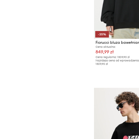
-35%
Cena aktualna:
849,99 zł
Cena regularna:
1309,90 zł
Najniższa cena od wprowadzenia
1309,90 zł