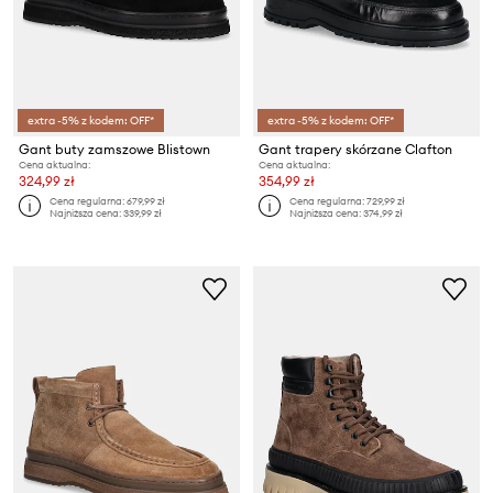
extra -5% z kodem: OFF*
extra -5% z kodem: OFF*
Gant buty zamszowe Blistown
Gant trapery skórzane Clafton
Cena aktualna:
Cena aktualna:
324,99 zł
354,99 zł
Cena regularna:
679,99 zł
Cena regularna:
729,99 zł
Najniższa cena:
339,99 zł
Najniższa cena:
374,99 zł