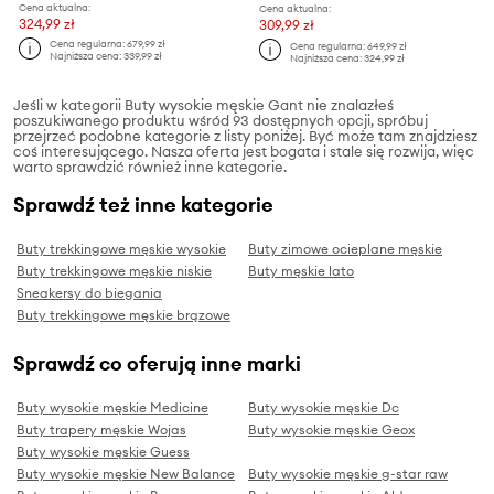
Cena aktualna:
Cena aktualna:
324,99 zł
309,99 zł
Cena regularna:
679,99 zł
Cena regularna:
649,99 zł
Najniższa cena:
339,99 zł
Najniższa cena:
324,99 zł
Jeśli w kategorii Buty wysokie męskie Gant nie znalazłeś
poszukiwanego produktu wśród 93 dostępnych opcji, spróbuj
przejrzeć podobne kategorie z listy poniżej. Być może tam znajdziesz
coś interesującego. Nasza oferta jest bogata i stale się rozwija, więc
warto sprawdzić również inne kategorie.
Sprawdź też inne kategorie
Buty trekkingowe męskie wysokie
Buty zimowe ocieplane męskie
Buty trekkingowe męskie niskie
Buty męskie lato
Sneakersy do biegania
Buty trekkingowe męskie brązowe
Sprawdź co oferują inne marki
Buty wysokie męskie Medicine
Buty wysokie męskie Dc
Buty trapery męskie Wojas
Buty wysokie męskie Geox
Buty wysokie męskie Guess
Buty wysokie męskie New Balance
Buty wysokie męskie g-star raw