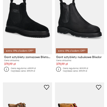
extra -5% z kodem: OFF*
extra -5% z kodem: OFF*
Gant sztyblety zamszowe Blistown
Gant sztyblety nubukowe Blisdor
Cena aktualna:
Cena aktualna:
379,99 zł
379,99 zł
Cena regularna:
639,99 zł
Cena regularna:
809,99 zł
Najniższa cena:
399,99 zł
Najniższa cena:
399,99 zł