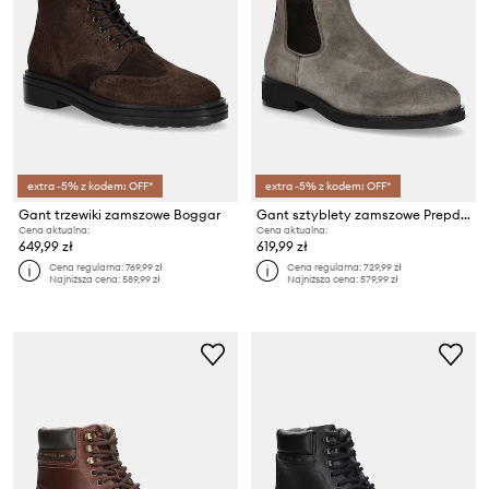
extra -5% z kodem: OFF*
extra -5% z kodem: OFF*
Gant trzewiki zamszowe Boggar
Gant sztyblety zamszowe Prepdale
Cena aktualna:
Cena aktualna:
649,99 zł
619,99 zł
Cena regularna:
769,99 zł
Cena regularna:
729,99 zł
Najniższa cena:
589,99 zł
Najniższa cena:
579,99 zł