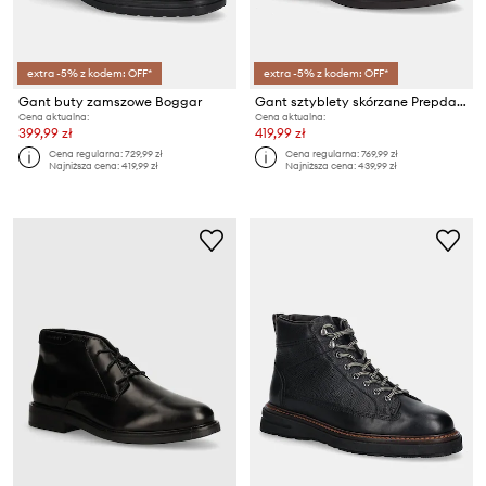
extra -5% z kodem: OFF*
extra -5% z kodem: OFF*
Gant buty zamszowe Boggar
Gant sztyblety skórzane Prepdale
Cena aktualna:
Cena aktualna:
399,99 zł
419,99 zł
Cena regularna:
729,99 zł
Cena regularna:
769,99 zł
Najniższa cena:
419,99 zł
Najniższa cena:
439,99 zł