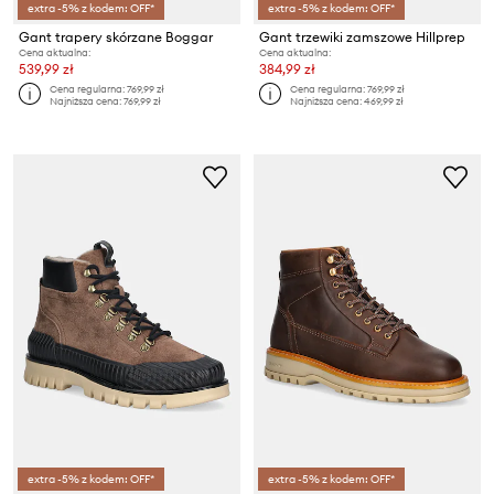
extra -5% z kodem: OFF*
extra -5% z kodem: OFF*
Gant trapery skórzane Boggar
Gant trzewiki zamszowe Hillprep
Cena aktualna:
Cena aktualna:
539,99 zł
384,99 zł
Cena regularna:
769,99 zł
Cena regularna:
769,99 zł
Najniższa cena:
769,99 zł
Najniższa cena:
469,99 zł
extra -5% z kodem: OFF*
extra -5% z kodem: OFF*