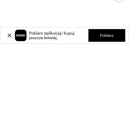
Pobierz aplikację i kupuj
Pobierz
jeszcze łatwiej.
-20%
zniżki** na pierwsze zakupy
za zapis do newslettera.
Dołącz do naszej społeczności, aby otrzymywać informacje o