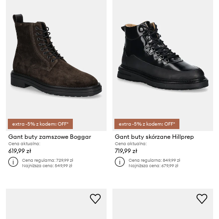
extra -5% z kodem: OFF*
extra -5% z kodem: OFF*
Gant buty zamszowe Boggar
Gant buty skórzane Hillprep
Cena aktualna:
Cena aktualna:
619,99 zł
719,99 zł
Cena regularna:
729,99 zł
Cena regularna:
849,99 zł
Najniższa cena:
549,99 zł
Najniższa cena:
679,99 zł