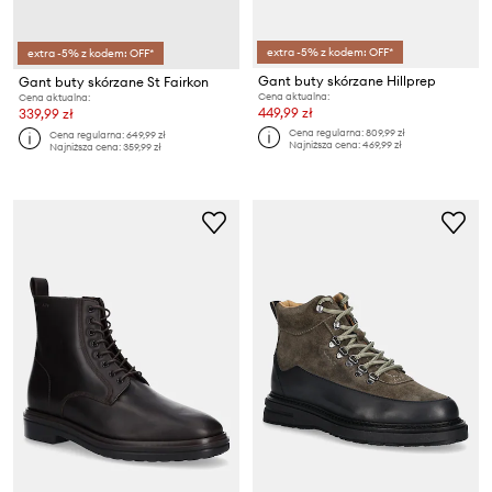
extra -5% z kodem: OFF*
extra -5% z kodem: OFF*
Gant buty skórzane Hillprep
Gant buty skórzane St Fairkon
Cena aktualna:
Cena aktualna:
449,99 zł
339,99 zł
Cena regularna:
809,99 zł
Cena regularna:
649,99 zł
Najniższa cena:
469,99 zł
Najniższa cena:
359,99 zł