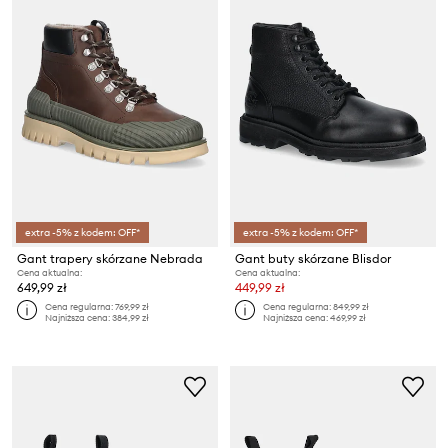
extra -5% z kodem: OFF*
extra -5% z kodem: OFF*
Gant trapery skórzane Nebrada
Gant buty skórzane Blisdor
Cena aktualna:
Cena aktualna:
649,99 zł
449,99 zł
Cena regularna:
769,99 zł
Cena regularna:
849,99 zł
Najniższa cena:
384,99 zł
Najniższa cena:
469,99 zł