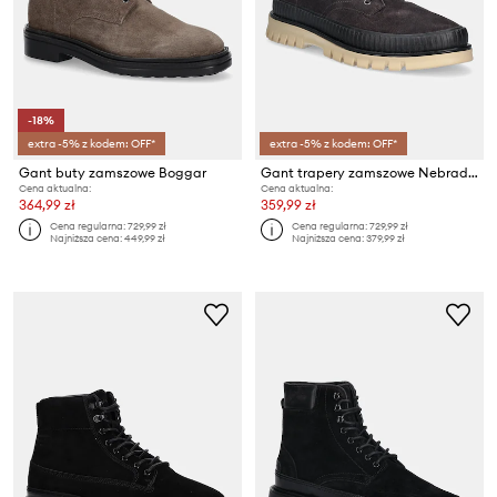
-18%
extra -5% z kodem: OFF*
extra -5% z kodem: OFF*
Gant buty zamszowe Boggar
Gant trapery zamszowe Nebrada
Cena aktualna:
Cena aktualna:
364,99 zł
359,99 zł
Cena regularna:
729,99 zł
Cena regularna:
729,99 zł
Najniższa cena:
449,99 zł
Najniższa cena:
379,99 zł