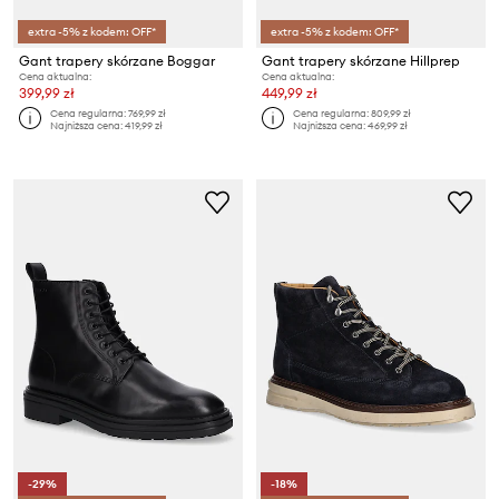
extra -5% z kodem: OFF*
extra -5% z kodem: OFF*
Gant trapery skórzane Boggar
Gant trapery skórzane Hillprep
Cena aktualna:
Cena aktualna:
399,99 zł
449,99 zł
Cena regularna:
769,99 zł
Cena regularna:
809,99 zł
Najniższa cena:
419,99 zł
Najniższa cena:
469,99 zł
-29%
-18%