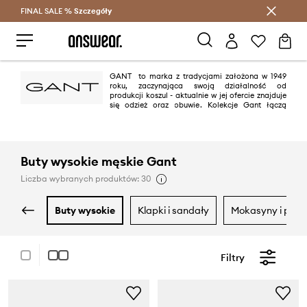
FINAL SALE %
Szczegóły
Oszczędzaj z Answear Club >
GANT to marka z tradycjami założona w 1949
roku, zaczynająca swoją działalność od
produkcji koszul - aktualnie w jej ofercie znajduje
się odzież oraz obuwie. Kolekcje Gant łączą
amerykański sportowy styl z europejskim wyrafinowaniem, a doskonałe
wykończenia oraz stosowane materiały gwarantują najwyższą jakość.
Buty wysokie męskie Gant
Liczba wybranych produktów: 30
buty wysokie
klapki i sandały
mokasyny i półb
Filtry