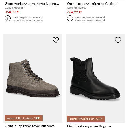
Gant workery zamszowe Nebrada
Gant trapery skórzane Clafton
Cena aktualna:
Cena aktualna:
364,99 zł
364,99 zł
Cena regularna:
769,99 zł
Cena regularna:
769,99 zł
Najniższa cena:
384,99 zł
Najniższa cena:
384,99 zł
extra -5% z kodem: OFF*
extra -5% z kodem: OFF*
Gant buty zamszowe Blistown
Gant buty wysokie Boggar