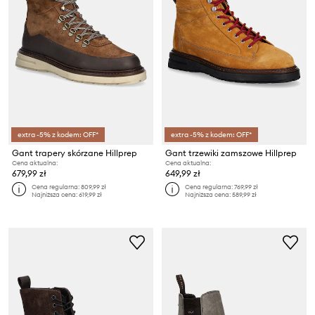
extra -5% z kodem: OFF*
extra -5% z kodem: OFF*
Gant trapery skórzane Hillprep
Gant trzewiki zamszowe Hillprep
Cena aktualna:
Cena aktualna:
679,99 zł
649,99 zł
Cena regularna:
809,99 zł
Cena regularna:
769,99 zł
Najniższa cena:
619,99 zł
Najniższa cena:
589,99 zł