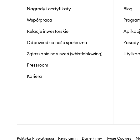
Nagrody i certyfikaty
Blog
Współpraca
Program
Relacje inwestorskie
Aplika
Odpowiedzialność społeczna
Zasady 
Zgłaszanie naruszeń (whistleblowing)
Utyliza
Pressroom
Kariera
Polityka Prywatności
Regulamin
Dane Firmy
Twoje Cookies
Ma