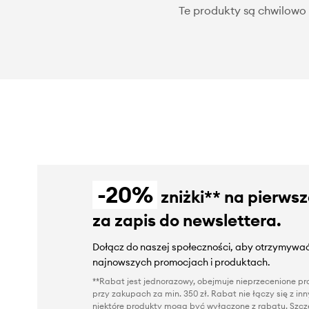
Te produkty są chwilowo 
-20%
zniżki** na pierws
za zapis do newslettera.
Dołącz do naszej społeczności, aby otrzymywać
najnowszych promocjach i produktach.
**Rabat jest jednorazowy, obejmuje nieprzecenione pro
przy zakupach za min. 350 zł. Rabat nie łączy się z i
niektóre produkty mogą być wyłączone z rabatu. Szcze