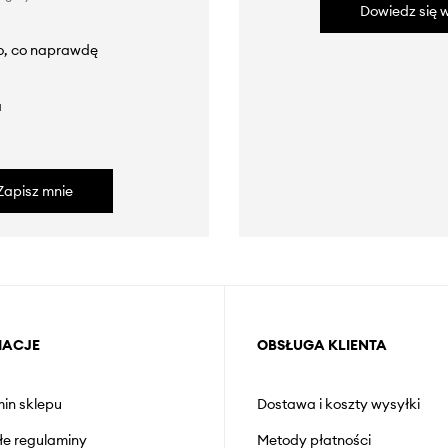
Dowiedz się w
to, co naprawdę
a
Zapisz mnie
MACJE
OBSŁUGA KLIENTA
in sklepu
Dostawa i koszty wysyłki
łe regulaminy
Metody płatności