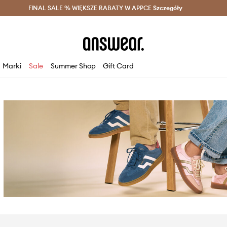
szczędzaj z Answear Club >
FINAL SALE % WIĘKSZE RABATY W APPCE
Dostawa nawet w 24h >
Szczegóły
News
Marki
Sale
Summer Shop
Gift Card