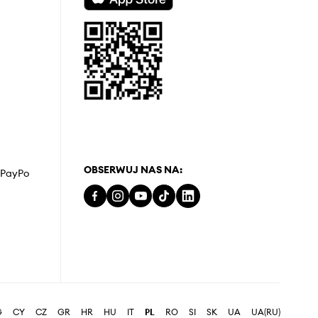
OBSERWUJ NAS NA:
z PayPo
G
CY
CZ
GR
HR
HU
IT
PL
RO
SI
SK
UA
UA(RU)