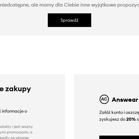
niedostępne, ale mamy dla Ciebie inne wyjątkowe propozyc
Sprawdź
ze zakupy
Answear
 informacje o
Załóż konto i oszc
zyskujesz do
20%
s
dukty i jest ważny
nnymi promocjami, a
góły na stronie: