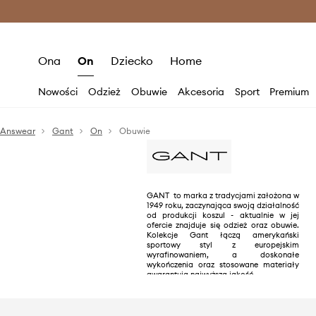
Premium Fashion Benefits >
O
Ona
On
Dziecko
Home
Nowości
Odzież
Obuwie
Akcesoria
Sport
Premium
Answear
Gant
On
Obuwie
GANT to marka z tradycjami założona w
1949 roku, zaczynająca swoją działalność
od produkcji koszul - aktualnie w jej
ofercie znajduje się odzież oraz obuwie.
Kolekcje Gant łączą amerykański
sportowy styl z europejskim
wyrafinowaniem, a doskonałe
wykończenia oraz stosowane materiały
gwarantują najwyższą jakość.