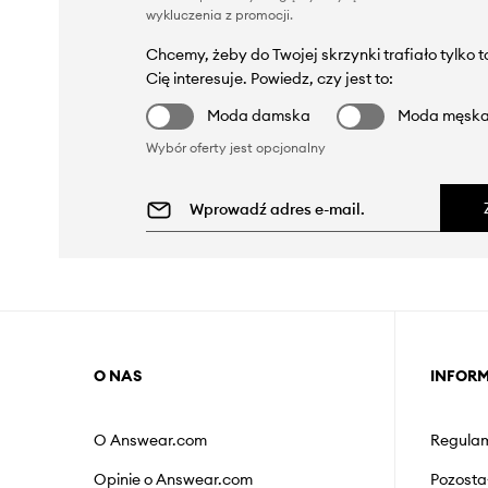
wykluczenia z promocji
.
Chcemy, żeby do Twojej skrzynki trafiało tylko 
Cię interesuje. Powiedz, czy jest to:
Moda damska
Moda męsk
Wybór oferty jest opcjonalny
O NAS
INFOR
O Answear.com
Regulam
Opinie o Answear.com
Pozosta