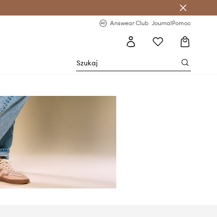
letter >
Regularne nowości >
Answear Club
Journal
Pomoc