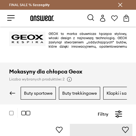
FINAL SALE %
Szczegóły
Oszczędzaj z Answear Club >
GEOX to marka obuwnicza łącząca stylowy,
włoski design z najnowszą technologią. GEOX
zasłynął stworzeniem „oddychających” butów,
które dzięki innowacyjnemu, opatentowanemu
systemowi Geox Respira® umożliwiają odpowiednią wentylację stóp,
dzięki czemu stopy pozostają ciepłe i suche zimą, a chłodne i ciepłe
latem.
Mokasyny dla chłopca Geox
Liczba wybranych produktów: 2
buty sportowe
buty trekkingowe
klapki i sanda
Filtry