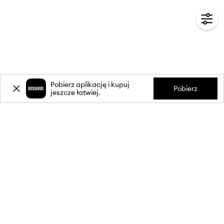
Pobierz aplikację i kupuj
Pobierz
jeszcze łatwiej.
-20%
zniżki** na pierwsze zakupy