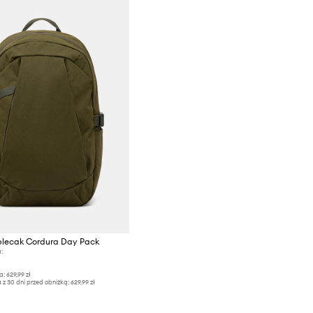
plecak Cordura Day Pack
:
a:
629,99 zł
 z 30 dni przed obniżką:
629,99 zł