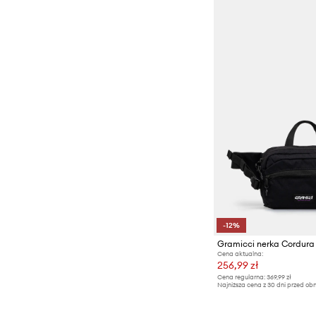
-12%
Gramicci nerka Cordura
Cena aktualna:
256,99 zł
Cena regularna:
369,99 zł
Najniższa cena z 30 dni przed obn