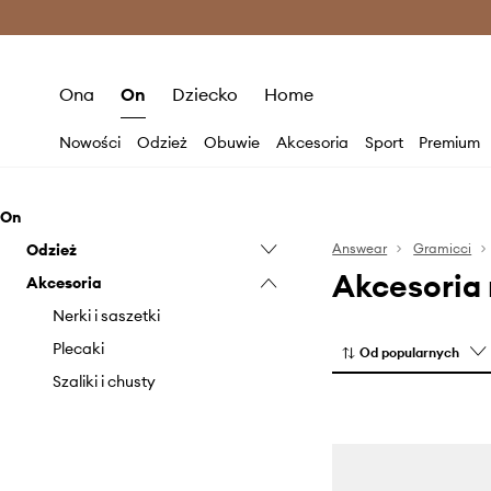
Premium Fashion Benefits >
O
Ona
On
Dziecko
Home
Nowości
Odzież
Obuwie
Akcesoria
Sport
Premium
On
Odzież
Answear
Gramicci
Akcesoria
Akcesoria
Bluzy
Kurtki
Nerki i saszetki
Odzież kąpielowa
Plecaki
Od popularnych
Spodnie
Szaliki i chusty
Szorty
T-shirty i polo