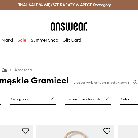
szczędzaj z Answear Club >
FINAL SALE % WIĘKSZE RABATY W APPCE
Dostawa nawet w 24h >
Szczegóły
News
Marki
Sale
Summer Shop
Gift Card
On
Akcesoria
 męskie Gramicci
Liczba wybranych produktów: 3
Kategoria
Rozmiar producenta
Kolor