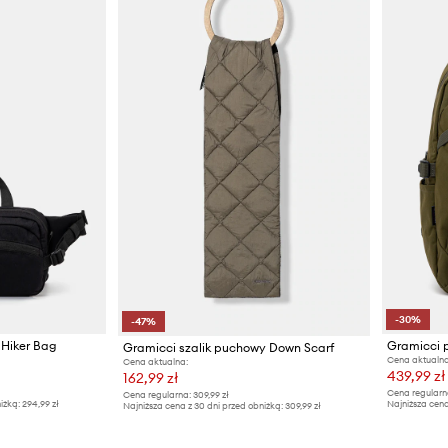
-30%
-47%
 Hiker Bag
Gramicci 
Gramicci szalik puchowy Down Scarf
Cena aktualna
Cena aktualna:
439,99 zł
162,99 zł
Cena regularn
Cena regularna:
309,99 zł
iżką:
294,99 zł
Najniższa cena
Najniższa cena z 30 dni przed obniżką:
309,99 zł