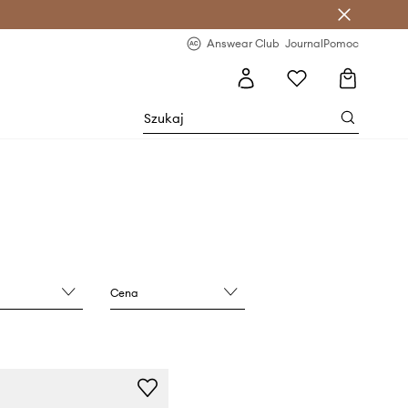
letter >
Regularne nowości >
Answear Club
Journal
Pomoc
Cena