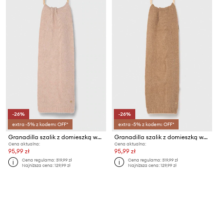
-26%
-26%
extra -5% z kodem: OFF*
extra -5% z kodem: OFF*
Granadilla szalik z domieszką wełny
Granadilla szalik z domieszką wełny
Cena aktualna:
Cena aktualna:
95,99 zł
95,99 zł
Cena regularna:
319,99 zł
Cena regularna:
319,99 zł
Najniższa cena:
129,99 zł
Najniższa cena:
129,99 zł