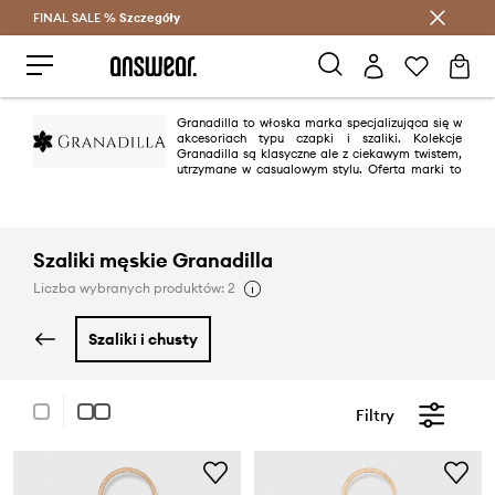
FINAL SALE %
Szczegóły
Oszczędzaj z Answear Club >
Granadilla to włoska marka specjalizująca się w
akcesoriach typu czapki i szaliki. Kolekcje
Granadilla są klasyczne ale z ciekawym twistem,
utrzymane w casualowym stylu. Oferta marki to
ponadczasowe propozycje wykonane z najlepszych materiałów.
Szaliki męskie Granadilla
Liczba wybranych produktów: 2
szaliki i chusty
Filtry