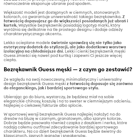
równocześnie eksponuje ubranie pod spodem.
Większość modeli jest dostępnych w ciemnych, stonowanych
kolorach, co gwarantuje uniwersalność takiego bezrękawnika.
Z
łatwością dopasujesz go do większości posiadanych już ubrań i
kurtek.
Wszystkie bezrękawniki posiadają logotyp marki, który
wyróżnia się delikatnie na tle prostego designu i dodaje odzieży
charakterystycznego akcentu.
Lekko ocieplane modele
świetnie sprawdzą się nie tylko jako
estetyczny dodatek do stylizacji, ale jako dodatkowa warstwa
izolacyjna na chłodniejsze dni
. Lekki i cienki bezrękawnik męski
Guess zmieści się nawet pod kurtką i zapewni Ci jeszcze więcej
ciepła.
Bezrękawnik Guess męski — z czym go zestawić?
Ze względu na swój nowoczesny, minimalistyczny i uniwersalny
design bezrękawnik Guess męski
z łatwością dopasuje się zarówno
do eleganckiego, jak i bardziej sportowego stylu
.
Ubierając go do biura, wystarczy, że będziesz miał na sobie
eleganckie chinosy, koszulę i na to sweter w ciemniejszym odcieniu.
Najlepiej o ciekawej fakturze albo splocie.
W sportowej wersji bezrękawnik Guess najlepiej nałożyć na do
dresów na bluzę w czarnym, granatowym, albo szarym kolorze.
Dobrze będzie pasowała również czapka z daszkiem i nerka, które
nadają całemu outfitowi zdecydowanie bardziej sportowego
charakteru. Na co dzień bezrękawnik Guess będzie świetny do
klasycznych, jasnych jeansów i sneakersów.