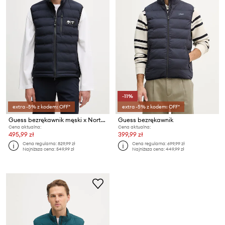
-11%
extra -5% z kodem: OFF*
extra -5% z kodem: OFF*
Guess bezrękawnik męski x North Sails
Guess bezrękawnik
Cena aktualna:
Cena aktualna:
495,99 zł
399,99 zł
Cena regularna:
829,99 zł
Cena regularna:
699,99 zł
Najniższa cena:
549,99 zł
Najniższa cena:
449,99 zł