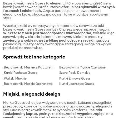
Bezrękawnik męski Guess to element, który powinien znaleźć się w
każdej wyrafinowanej szafie.
Marka oferuje bezrękawniki w różnych
fasonach i odcieniach.
Często posiadają one nowoczesne i
eleganckie kroje, chociaż znajdą się i takie w bardziej sportowym
stylu.
Wysoka jakość wykorzystywanych materiałów sprawia, że taki
bezrękawnik męski Guess posłuży Ci przez więcej niż jeden sezon.
Większość z nich jest wodoodporna i wiatroodporna
, świetnie więc
sprawdzą się w okresie jesienno-zimowym. Niektóre produkty
zawierają w sobie nawet włókna pochodzące z recyklingu
, co z
pewnością ucieszy osoby zwracające szczególną uwagę na wpływ
produkcji na środowisko.
Sprawdź też inne kategorie
Bezrękawniki Męskie Z Kapturem
Bezrękawniki Męskie Czerwone
Kurtki Puchowe Guess
Szare Paski Damskie
Walizki Miękkie
Kurtki Zimowe Guess
Bezrękawniki Męskie Granatowe
Kurtki Jeansowe Guess
Miejski, elegancki design
Marka Guess od lat jest widywana na ulicach. Lubiana szczególnie
przez osoby, które cenią sobie wygodę oraz nowoczesny, elegancki
styl. Guess bezrękawnik meski to synonim komfortu.
Posiada
funkcjonalny kaptur, praktyczne kieszenie i wygodne zapięcie na
suwak.
Jest to prosty, nieblokujący ruchów fason, który