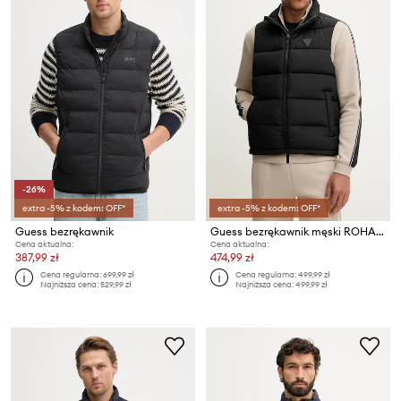
-26%
extra -5% z kodem: OFF*
extra -5% z kodem: OFF*
Guess bezrękawnik
Guess bezrękawnik męski ROHAN
Cena aktualna:
Cena aktualna:
387,99 zł
474,99 zł
Cena regularna:
699,99 zł
Cena regularna:
499,99 zł
Najniższa cena:
529,99 zł
Najniższa cena:
499,99 zł