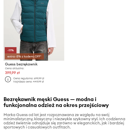
-11%
extra -5% z kodem: OFF*
Guess bezrękawnik
Cena aktualna:
399,99 zł
Cena regularna:
699,99 zł
Najniższa cena:
449,99 zł
Bezrękawnik męski Guess — modna i
funkcjonalna odzież na okres przejściowy
Marka Guess od lat jest rozpoznawana ze względu na swój
minimalistyczny, klasyczny i niezwykle szykowny styl. Ich codzienna
odzież świetnie odnajduje się zarówno w eleganckich, jak i bardziej
sportowych i casualowych outfitach.