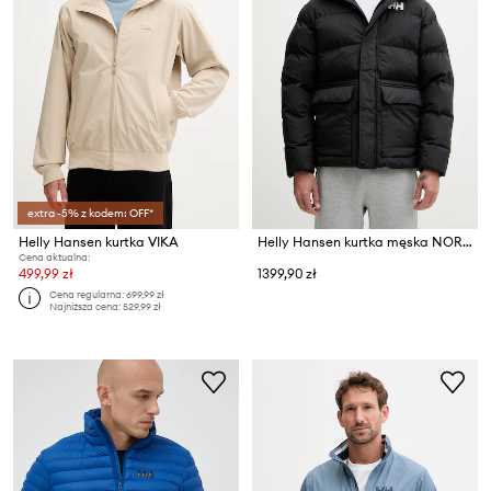
extra -5% z kodem: OFF*
Helly Hansen kurtka VIKA
Helly Hansen kurtka męska NORDIC PUFFY JACKET
Cena aktualna:
499,99 zł
1399,90 zł
Cena regularna:
699,99 zł
Najniższa cena:
529,99 zł