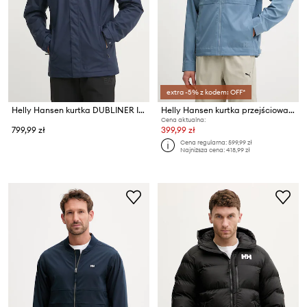
extra -5% z kodem: OFF*
Helly Hansen kurtka DUBLINER INSULATED JACKET
Helly Hansen kurtka przejściowa męska ESCAPE
Cena aktualna:
799,99 zł
399,99 zł
Cena regularna:
599,99 zł
Najniższa cena:
418,99 zł