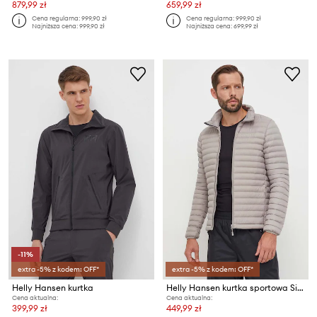
879,99 zł
659,99 zł
Cena regularna:
999,90 zł
Cena regularna:
999,90 zł
Najniższa cena:
999,90 zł
Najniższa cena:
699,99 zł
-11%
extra -5% z kodem: OFF*
extra -5% z kodem: OFF*
Helly Hansen kurtka
Helly Hansen kurtka sportowa Sirdal
Cena aktualna:
Cena aktualna:
399,99 zł
449,99 zł