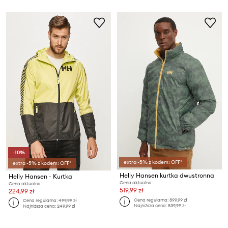
-10%
extra -5% z kodem: OFF*
extra -5% z kodem: OFF*
Helly Hansen kurtka dwustronna
Helly Hansen - Kurtka
Cena aktualna:
Cena aktualna:
519,99 zł
224,99 zł
Cena regularna:
899,99 zł
Cena regularna:
499,99 zł
Najniższa cena:
539,99 zł
Najniższa cena:
249,99 zł