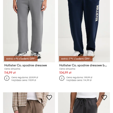
extra -5% z kodem: OFF*
extra -5% z kodem: OFF*
Hollister Co. spodnie dresowe
Hollister Co. spodnie dresowe bawełniane
Cena aktualna:
Cena aktualna:
114,99 zł
104,99 zł
Cena regularna:
209,99 zł
Cena regularna:
199,99 zł
Najniższa cena:
119,99 zł
Najniższa cena:
114,99 zł