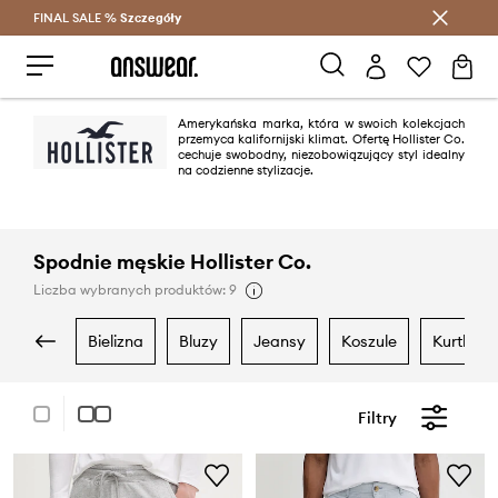
FINAL SALE %
Szczegóły
Oszczędzaj z Answear Club >
Amerykańska marka, która w swoich kolekcjach
przemyca kalifornijski klimat. Ofertę Hollister Co.
cechuje swobodny, niezobowiązujący styl idealny
na codzienne stylizacje.
Spodnie męskie Hollister Co.
Liczba wybranych produktów: 9
bielizna
bluzy
jeansy
koszule
kurtki
Filtry