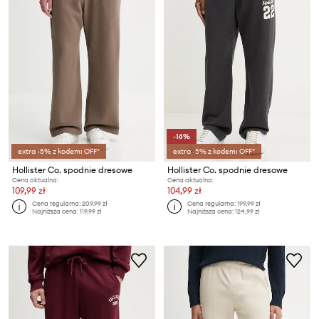
-16%
extra -5% z kodem: OFF*
extra -5% z kodem: OFF*
Hollister Co. spodnie dresowe
Hollister Co. spodnie dresowe
Cena aktualna:
Cena aktualna:
109,99 zł
104,99 zł
Cena regularna:
209,99 zł
Cena regularna:
199,99 zł
Najniższa cena:
119,99 zł
Najniższa cena:
124,99 zł