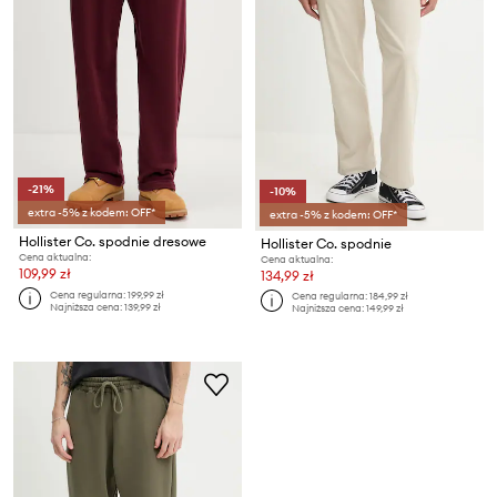
-21%
-10%
extra -5% z kodem: OFF*
extra -5% z kodem: OFF*
Hollister Co. spodnie dresowe
Hollister Co. spodnie
Cena aktualna:
Cena aktualna:
109,99 zł
134,99 zł
Cena regularna:
199,99 zł
Cena regularna:
184,99 zł
Najniższa cena:
139,99 zł
Najniższa cena:
149,99 zł