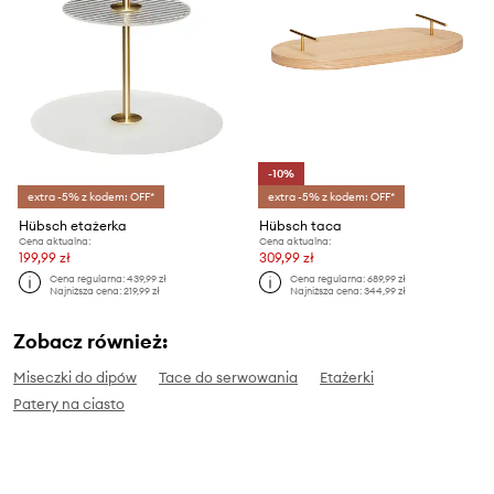
-10%
extra -5% z kodem: OFF*
extra -5% z kodem: OFF*
Hübsch etażerka
Hübsch taca
Cena aktualna:
Cena aktualna:
199,99 zł
309,99 zł
Cena regularna:
439,99 zł
Cena regularna:
689,99 zł
Najniższa cena:
219,99 zł
Najniższa cena:
344,99 zł
Zobacz również:
Miseczki do dipów
Tace do serwowania
Etażerki
Patery na ciasto