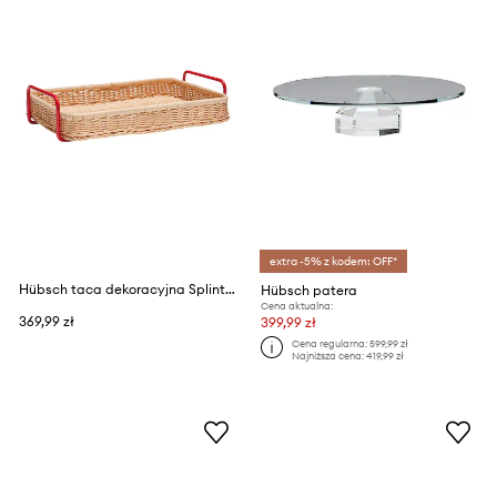
extra -5% z kodem: OFF*
Hübsch taca dekoracyjna Splint 42 x 27 x 10 cm
Hübsch patera
Cena aktualna:
369,99 zł
399,99 zł
Cena regularna:
599,99 zł
Najniższa cena:
419,99 zł