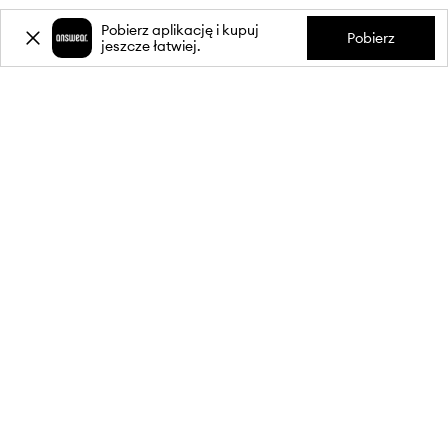
Pobierz aplikację i kupuj
Pobierz
jeszcze łatwiej.
-20%
zniżki** na pierwsze zakupy
za zapis do newslettera.
Dołącz do naszej społeczności, aby otrzymywać informacje o
najnowszych promocjach i produktach.
**Rabat jest jednorazowy, obejmuje nieprzecenione produkty i jest
ważny przy zakupach za min. 350 zł. Rabat nie łączy się z innymi
promocjami, a niektóre produkty mogą być wyłączone z rabatu.