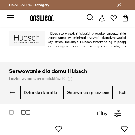
FINAL SALE %
Szczegóły
Oszczędzaj z Answear Club >
Hübsch to wysokiej jakości produkty wnętrzarskie
zachowane w minimalistycznej skandynawskiej
stylistyce. Kolekcje Hübsch tworzone są z pasją
do designu oraz ze szczególną troską o
najmniejszy detal oferując to co najlepsze dla Twojego wnętrza.
Serwowanie dla domu Hübsch
Liczba wybranych produktów: 10
dzbanki i karafki
gotowanie i pieczenie
kubki i 
Filtry