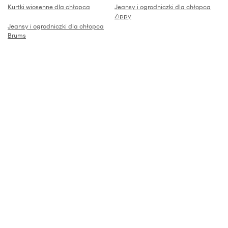
Kurtki wiosenne dla chłopca
Jeansy i ogrodniczki dla chłopca
Zippy
Jeansy i ogrodniczki dla chłopca
Brums