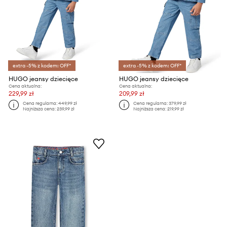
extra -5% z kodem: OFF*
extra -5% z kodem: OFF*
HUGO jeansy dziecięce
HUGO jeansy dziecięce
Cena aktualna:
Cena aktualna:
229,99 zł
209,99 zł
Cena regularna:
449,99 zł
Cena regularna:
379,99 zł
Najniższa cena:
239,99 zł
Najniższa cena:
219,99 zł