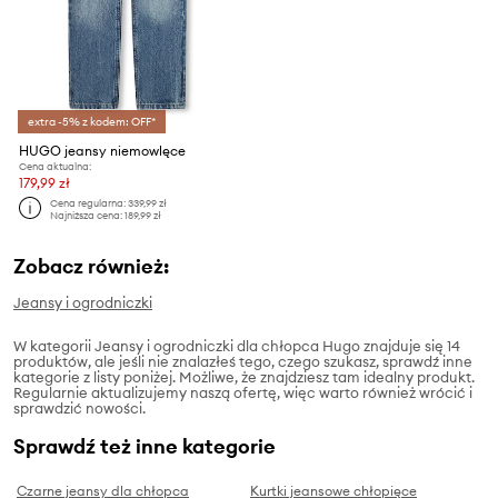
extra -5% z kodem: OFF*
HUGO jeansy niemowlęce
Cena aktualna:
179,99 zł
Cena regularna:
339,99 zł
Najniższa cena:
189,99 zł
Zobacz również:
Jeansy i ogrodniczki
W kategorii Jeansy i ogrodniczki dla chłopca Hugo znajduje się 14
produktów, ale jeśli nie znalazłeś tego, czego szukasz, sprawdź inne
kategorie z listy poniżej. Możliwe, że znajdziesz tam idealny produkt.
Regularnie aktualizujemy naszą ofertę, więc warto również wrócić i
sprawdzić nowości.
Sprawdź też inne kategorie
Czarne jeansy dla chłopca
Kurtki jeansowe chłopięce