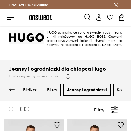
FINAL SALE %
Szczegóły
Oszczędzaj z Answear Club >
HUGO to marka ceniona w świecie mody i jedna
z linii należących do HUGO BOSS. Cechami
charakterystycznymi kolekcji słynnej marki są
klasyka, nonszalancja i elegancja. Dzięki czemu
projekty HUGO wpisują się za równo w modę casual jak i na specjalne
okazje.
Jeansy i ogrodniczki dla chłopca Hugo
Liczba wybranych produktów: 15
bielizna
bluzy
jeansy i ogrodniczki
koszul
Filtry