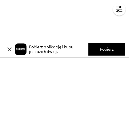
Pobierz aplikację i kupuj
Pobierz
jeszcze łatwiej.
-20%
zniżki** na pierwsze zakupy
za zapis do newslettera.