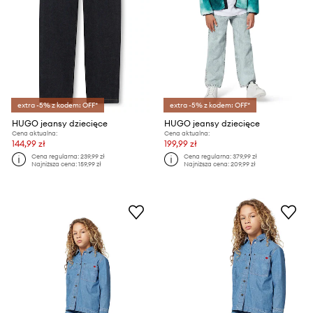
extra -5% z kodem: OFF*
extra -5% z kodem: OFF*
HUGO jeansy dziecięce
HUGO jeansy dziecięce
Cena aktualna:
Cena aktualna:
144,99 zł
199,99 zł
Cena regularna:
239,99 zł
Cena regularna:
379,99 zł
Najniższa cena:
159,99 zł
Najniższa cena:
209,99 zł