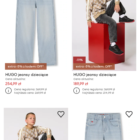
-11%
extra -5% z kodem: OFF*
extra -5% z kodem: OFF*
HUGO jeansy dziecięce
HUGO jeansy dziecięce
Cena aktualna:
Cena aktualna:
254,99 zł
189,99 zł
Cena regularna:
369,99 zł
Cena regularna:
369,99 zł
Najniższa cena:
269,99 zł
Najniższa cena:
214,99 zł