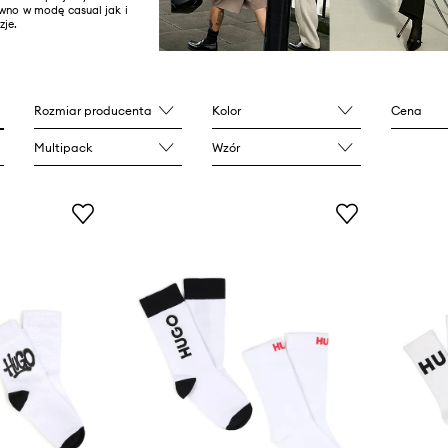
ówno w modę casual jak i
zje.
Rozmiar producenta
Kolor
Cena
Multipack
Wzór