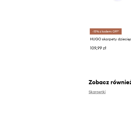
-15% z kodem: OFF*
HUGO skarpety dziecię
109,99 zł
Zobacz równie
Skarpetki