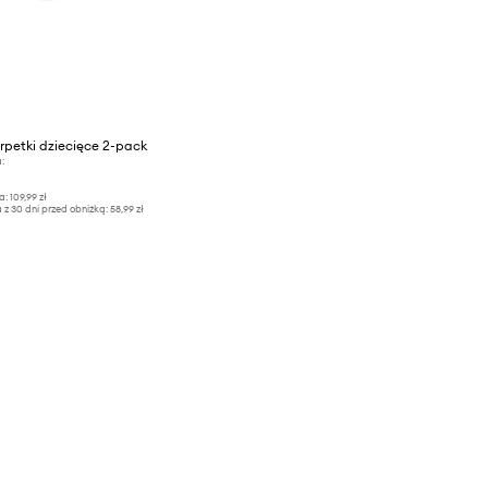
petki dziecięce 2-pack
:
a:
109,99 zł
 z 30 dni przed obniżką:
58,99 zł