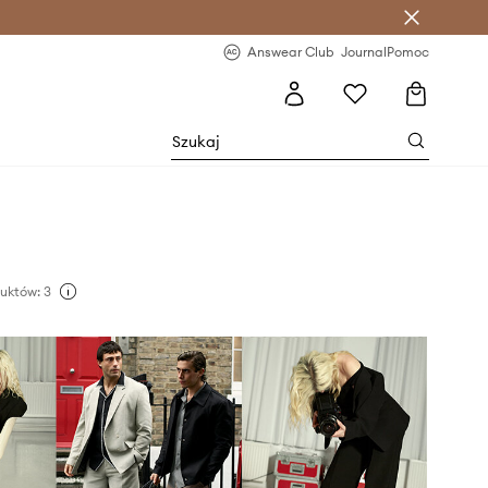
letter >
Regularne nowości >
Answear Club
Journal
Pomoc
uktów: 3