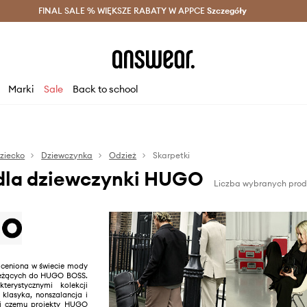
szczędzaj z Answear Club >
FINAL SALE % WIĘKSZE RABATY W APPCE
Dostawa nawet w 24h >
Szczegóły
News
Marki
Sale
Back to school
ziecko
Dziewczynka
Odzież
Skarpetki
 dla dziewczynki HUGO
Liczba wybranych prod
ceniona w świecie mody
należących do HUGO BOSS.
terystycznymi kolekcji
 klasyka, nonszalancja i
ki czemu projekty HUGO