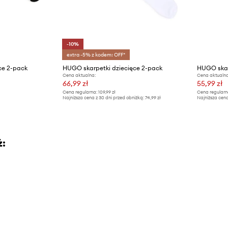
-10%
extra -5% z kodem: OFF*
ce 2-pack
HUGO skarpetki dziecięce 2-pack
HUGO skar
Cena aktualna:
Cena aktualna
66,99 zł
55,99 zł
Cena regularna:
109,99 zł
Cena regularn
Najniższa cena z 30 dni przed obniżką:
74,99 zł
Najniższa cena
ż: