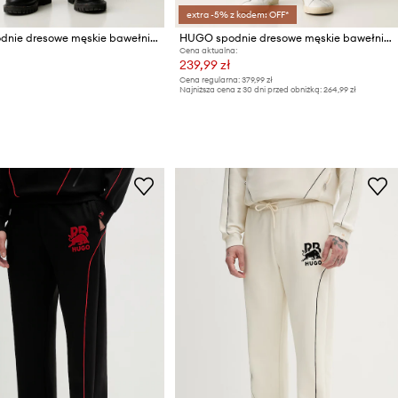
extra -5% z kodem: OFF*
HUGO spodnie dresowe męskie bawełniane Dayote232
HUGO spodnie dresowe męskie bawełniane z elastanem PALO PANTS
Cena aktualna:
239,99 zł
Cena regularna:
379,99 zł
Najniższa cena z 30 dni przed obniżką:
264,99 zł