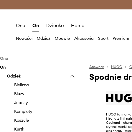
Premium Fashion Benefits >
O
Ona
On
Dziecko
Home
Nowości
Odzież
Obuwie
Akcesoria
Sport
Premium
Ona
On
Odzież
Answear
HUGO
O
Spodnie d
Obuwie
Odzież
Bielizna
Akcesoria
Bluzki i koszule
Baleriny
Bielizna
Bluzy
Botki
Czapki i kapelusze
Bluzy
Jeansy
Kalosze
Okulary
Jeansy
Kurtki
Mokasyny i półbuty
Paski
Komplety
HUGO to marka 
i jedna z linii 
Marynarki i kamizelki
Klapki i sandały
Portfele
Koszule
Cechami charak
słynnej marki są
Płaszcze
Kozaki
Rękawiczki
Kurtki
elegancja. Dzię