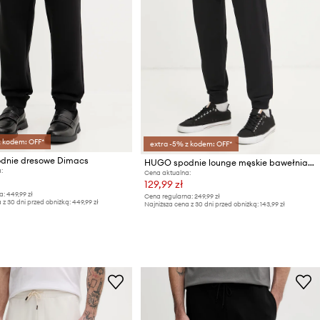
z kodem: OFF*
extra -5% z kodem: OFF*
dnie dresowe Dimacs
HUGO spodnie lounge męskie bawełniane z elastanem Laze Pants CW
:
Cena aktualna:
129,99 zł
a:
449,99 zł
Cena regularna:
249,99 zł
 z 30 dni przed obniżką:
449,99 zł
Najniższa cena z 30 dni przed obniżką:
143,99 zł