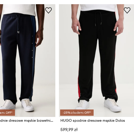
em: OFF*
-25% z kodem: OFF*
HUGO spodnie dresowe męskie bawełniane Demsipant
HUGO spodnie dresowe męskie Dolos
599,99 zł