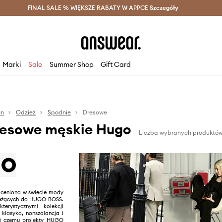
szczędzaj z Answear Club >
FINAL SALE % WIĘKSZE RABATY W APPCE
Dostawa nawet w 24h >
Szczegóły
News
Marki
Sale
Summer Shop
Gift Card
n
Odzież
Spodnie
Dresowe
resowe męskie Hugo
Liczba wybranych produktów
ceniona w świecie mody
należących do HUGO BOSS.
terystycznymi kolekcji
 klasyka, nonszalancja i
ki czemu projekty HUGO