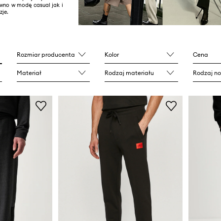
ówno w modę casual jak i
zje.
Rozmiar producenta
Kolor
Cena
Materiał
Rodzaj materiału
Rodzaj n