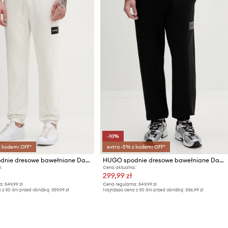
-10%
z kodem: OFF*
extra -5% z kodem: OFF*
HUGO spodnie dresowe bawełniane Daylony
HUGO spodnie dresowe bawełniane Daylony
:
Cena aktualna:
299,99 zł
a:
549,99 zł
Cena regularna:
549,99 zł
 z 30 dni przed obniżką:
359,99 zł
Najniższa cena z 30 dni przed obniżką:
336,99 zł