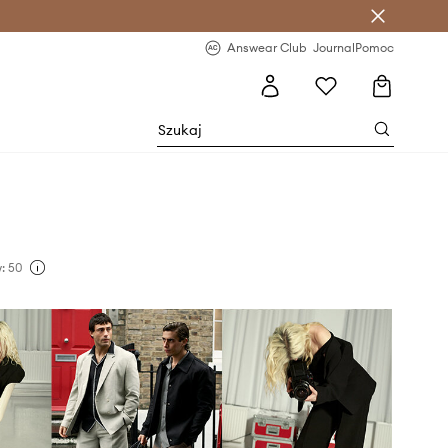
letter >
Regularne nowości >
Answear Club
Journal
Pomoc
: 50