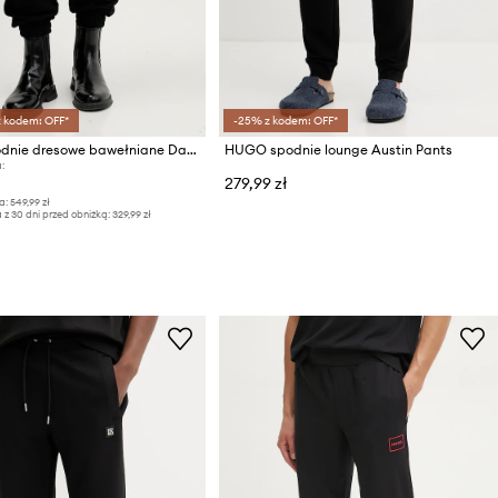
z kodem: OFF*
-25% z kodem: OFF*
HUGO spodnie dresowe bawełniane Danopan
HUGO spodnie lounge Austin Pants
:
279,99 zł
a:
549,99 zł
 z 30 dni przed obniżką:
329,99 zł