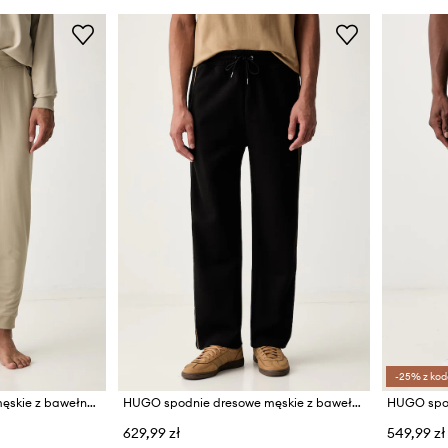
-25% z kod
HUGO spodnie lounge męskie z bawełną NOAH PANTS
HUGO spodnie dresowe męskie z bawełną Dislano
629,99 zł
549,99 zł