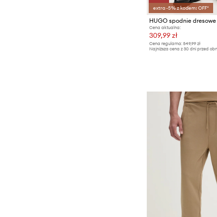
extra -5% z kodem: OFF*
Cena aktualna:
309,99 zł
Cena regularna:
549,99 zł
Najniższa cena z 30 dni przed obn