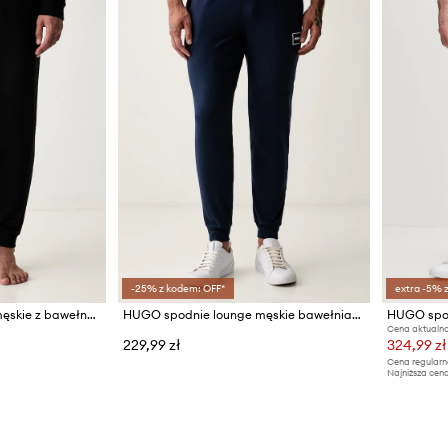
-25% z kodem: OFF*
extra -5% 
HUGO spodnie lounge męskie z bawełną NOAH PANTS
HUGO spodnie lounge męskie bawełniane z elastanem Laze Pants CW
Cena aktualna
229,99 zł
324,99 zł
Cena regularn
Najniższa cena