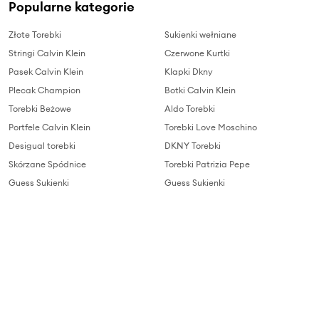
Popularne kategorie
Złote Torebki
Sukienki wełniane
Stringi Calvin Klein
Czerwone Kurtki
Pasek Calvin Klein
Klapki Dkny
Plecak Champion
Botki Calvin Klein
Torebki Beżowe
Aldo Torebki
Portfele Calvin Klein
Torebki Love Moschino
Desigual torebki
DKNY Torebki
Skórzane Spódnice
Torebki Patrizia Pepe
Guess Sukienki
Guess Sukienki