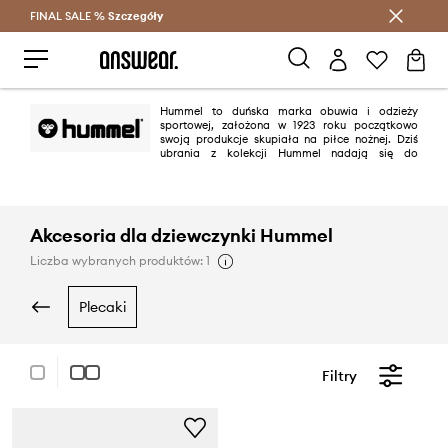
FINAL SALE %
Szczegóły
Oszczędzaj z Answear Club >
Hummel to duńska marka obuwia i odzieży
sportowej, założona w 1923 roku początkowo
swoją produkcje skupiała na piłce nożnej. Dziś
ubrania z kolekcji Hummel nadają się do
uprawiania aktywności fizycznej z różnych dziedzin. Marka udowadnia, że
funkcjonalność oraz modny design mogą iść w parze.
Akcesoria dla dziewczynki Hummel
Liczba wybranych produktów: 1
plecaki
Filtry