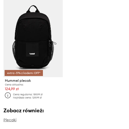
extra -5% z kodem: OFF*
Hummel plecak
Cena aktualna:
124,99 zł
Cena regularna:
189,99 zł
Najniższa cena:
129,99 zł
Zobacz również:
Plecaki