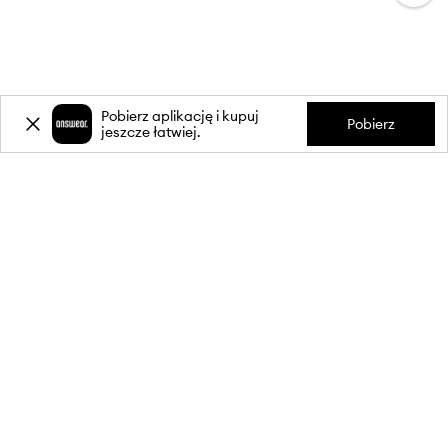
Pobierz aplikację i kupuj
Pobierz
jeszcze łatwiej.
-20%
zniżki** na pierwsze zakupy
za zapis do newslettera.
Dołącz do naszej społeczności, aby otrzymywać informacje o