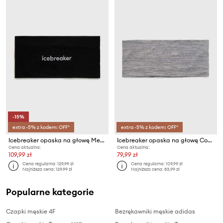
-15%
extra -5% z kodem: OFF*
extra -5% z kodem: OFF*
Icebreaker opaska na głowę Mer 200 Oasis
Icebreaker opaska na głowę Cool-Lite Merino Flexi
Cena aktualna:
Cena aktualna:
109,99 zł
79,99 zł
Cena regularna:
129,99 zł
Cena regularna:
109,99 zł
Najniższa cena:
129,99 zł
Najniższa cena:
83,99 zł
Popularne kategorie
Czapki męskie 4F
Bezrękawniki męskie adidas