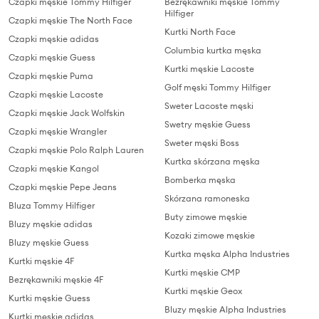
Czapki męskie Tommy Hilfiger
Bezrękawniki męskie Tommy
Hilfiger
Czapki męskie The North Face
Kurtki North Face
Czapki męskie adidas
Columbia kurtka męska
Czapki męskie Guess
Kurtki męskie Lacoste
Czapki męskie Puma
Golf męski Tommy Hilfiger
Czapki męskie Lacoste
Sweter Lacoste męski
Czapki męskie Jack Wolfskin
Swetry męskie Guess
Czapki męskie Wrangler
Sweter męski Boss
Czapki męskie Polo Ralph Lauren
Kurtka skórzana męska
Czapki męskie Kangol
Bomberka męska
Czapki męskie Pepe Jeans
Skórzana ramoneska
Bluza Tommy Hilfiger
Buty zimowe męskie
Bluzy męskie adidas
Kozaki zimowe męskie
Bluzy męskie Guess
Kurtka męska Alpha Industries
Kurtki męskie 4F
Kurtki męskie CMP
Bezrękawniki męskie 4F
Kurtki męskie Geox
Kurtki męskie Guess
Bluzy męskie Alpha Industries
Kurtki męskie adidas