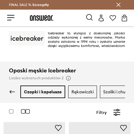
FINAL SALE %
Szczegóły
Oszczędzaj z Answear Club >
Icebreaker to słynąca z doskonałej jakości
odzieży wykonanej z wełny merynosów. Marka
została założona w 1994 roku i zyskała uznanie
dzięki wyjątkowemu komfortowi, właściwościom
termicznym swoich materiałów oraz prostej, ponadczasowej estetyce.
Opaski męskie Icebreaker
Liczba wybranych produktów: 2
czapki i kapelusze
rękawiczki
szaliki i chusty
Filtry