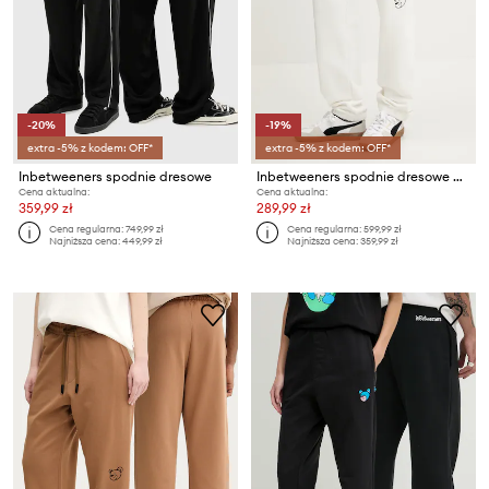
-20%
-19%
extra -5% z kodem: OFF*
extra -5% z kodem: OFF*
Inbetweeners spodnie dresowe
Inbetweeners spodnie dresowe bawełniane
Cena aktualna:
Cena aktualna:
359,99 zł
289,99 zł
Cena regularna:
749,99 zł
Cena regularna:
599,99 zł
Najniższa cena:
449,99 zł
Najniższa cena:
359,99 zł