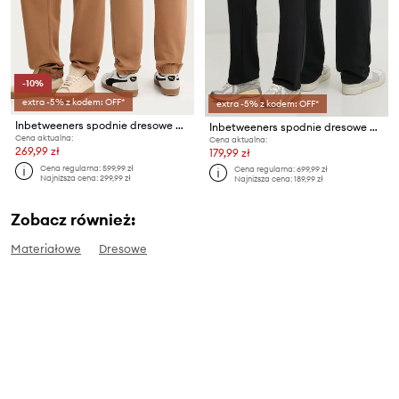
-10%
extra -5% z kodem: OFF*
extra -5% z kodem: OFF*
Inbetweeners spodnie dresowe bawełniane
Inbetweeners spodnie dresowe bawełniane
Cena aktualna:
Cena aktualna:
269,99 zł
179,99 zł
Cena regularna:
599,99 zł
Cena regularna:
699,99 zł
Najniższa cena:
299,99 zł
Najniższa cena:
189,99 zł
Zobacz również:
Materiałowe
Dresowe