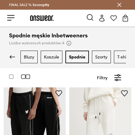
FINAL SALE %
Szczegóły
Oszczędzaj z Answear Club >
Spodnie męskie Inbetweeners
Liczba wybranych produktów: 4
bluzy
koszule
spodnie
szorty
t-shirty i
Filtry