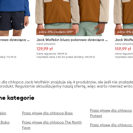
extra -5% z kodem: OFF*
extra -5% 
Jack Wolfskin bluza polarowa dziecięca TAUNUS 100 HZ K
Jack Wolfskin bluza polarowa dziecięca COLORBLOCK TAUNUS HZ K
Cena aktualna:
Cena aktualna
129,99 zł
159,99 zł
Cena regularna:
189,99 zł
Cena regularn
iżką:
114,99 zł
Najniższa cena z 30 dni przed obniżką:
134,99 zł
Najniższa cena
dla chłopca Jack Wolfskin znajduje się 4 produktów, ale jeśli nie znalazłe
produkt. Regularnie aktualizujemy naszą ofertę, więc warto również wróc
ne kategorie
Przez głowę dla chłopca
skin
Przez głowę dla chłopca Boss
Protest
a Bobo
Przez głowę dla chłopca The North
Przez głowę dla chłopca
Face