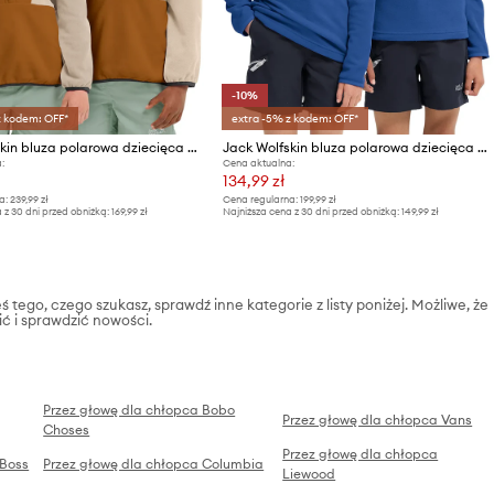
-10%
z kodem: OFF*
extra -5% z kodem: OFF*
Jack Wolfskin bluza polarowa dziecięca COLORBLOCK TAUNUS HZ K
Jack Wolfskin bluza polarowa dziecięca TAUNUS 100 HZ K
:
Cena aktualna:
134,99 zł
a:
239,99 zł
Cena regularna:
199,99 zł
 z 30 dni przed obniżką:
169,99 zł
Najniższa cena z 30 dni przed obniżką:
149,99 zł
ś tego, czego szukasz, sprawdź inne kategorie z listy poniżej. Możliwe, że
ić i sprawdzić nowości.
Przez głowę dla chłopca Bobo
Przez głowę dla chłopca Vans
Choses
Przez głowę dla chłopca
 Boss
Przez głowę dla chłopca Columbia
Liewood