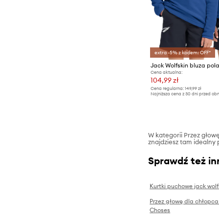
extra -5% z kodem: OFF*
Cena aktualna:
104,99 zł
Cena regularna:
149,99 zł
Najniższa cena z 30 dni przed obn
W kategorii Przez głowę 
znajdziesz tam idealny 
Sprawdź też in
Kurtki puchowe jack wolf
Przez głowę dla chłopc
Choses