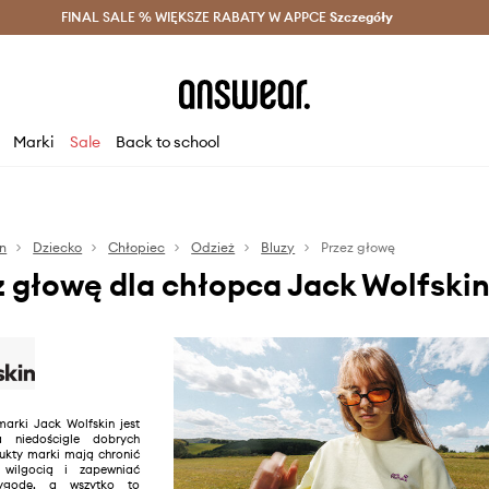
szczędzaj z Answear Club >
FINAL SALE % WIĘKSZE RABATY W APPCE
Dostawa nawet w 24h >
Szczegóły
News
Marki
Sale
Back to school
in
Dziecko
Chłopiec
Odzież
Bluzy
Przez głowę
z głowę dla chłopca Jack Wolfski
arki Jack Wolfskin jest
a niedościgle dobrych
ukty marki mają chronić
 wilgocią i zapewniać
wygodę, a wszytko to