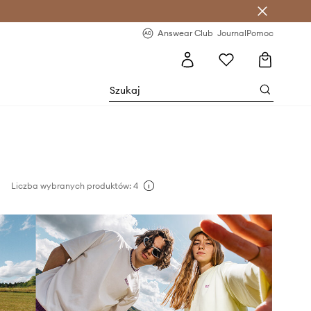
letter >
Regularne nowości >
Answear Club
Journal
Pomoc
n
Liczba wybranych produktów: 4