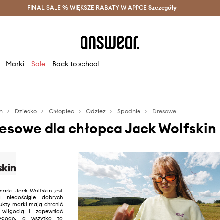
szczędzaj z Answear Club >
FINAL SALE % WIĘKSZE RABATY W APPCE
Dostawa nawet w 24h >
Szczegóły
News
Marki
Sale
Back to school
in
Dziecko
Chłopiec
Odzież
Spodnie
Dresowe
esowe dla chłopca Jack Wolfskin
arki Jack Wolfskin jest
a niedościgle dobrych
ukty marki mają chronić
 wilgocią i zapewniać
wygodę, a wszytko to