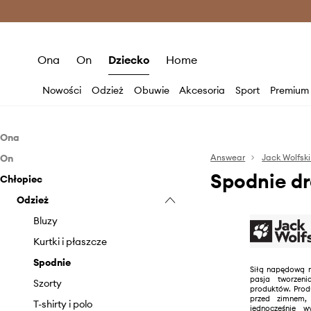
Premium Fashion Benefits >
O
Ona
On
Dziecko
Home
Nowości
Odzież
Obuwie
Akcesoria
Sport
Premium
Ona
On
Odzież
Answear
Jack Wolfsk
Spodnie dr
Chłopiec
Obuwie
Odzież
Bielizna techniczna
Akcesoria
Obuwie
Odzież
Bluzy
Buty sportowe
Bluzy
Akcesoria
Kurtki
Buty trekkingowe
Butelki i termosy
Kurtki
Buty trekkingowe
Bluzy
Pielęgnacja odzieży
Klapki i sandały
Czapki i kapelusze
Pielęgnacja odzieży
Klapki i sandały
Butelki i termosy
Kurtki i płaszcze
Płaszcze
Pielęgnacja obuwia
Kosmetyczki
Płaszcze
Pielęgnacja obuwia
Czapki i kapelusze
Spodnie
Siłą napędową m
pasja tworzeni
Skarpetki
Śniegowce
Outdoor i turystyka
Skarpetki
Kosmetyczki
Szorty
produktów. Prod
przed zimnem,
Sukienki
Paski
Spodnie
Nerki i saszetki
T-shirty i polo
jednocześnie 