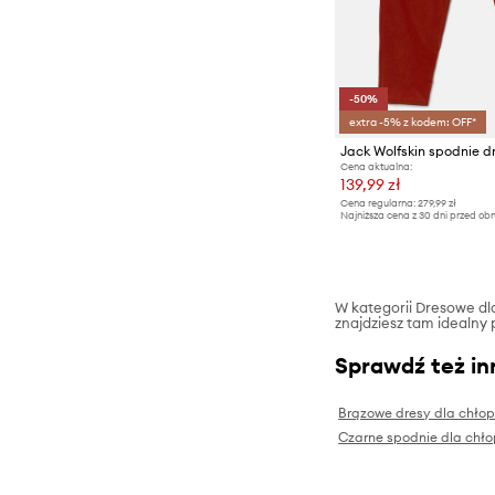
-50%
extra -5% z kodem: OFF*
Jack Wolfskin spodnie d
Cena aktualna:
139,99 zł
Cena regularna:
279,99 zł
Najniższa cena z 30 dni przed obn
W kategorii Dresowe dla 
znajdziesz tam idealny 
Sprawdź też in
Brązowe dresy dla chło
Czarne spodnie dla chł