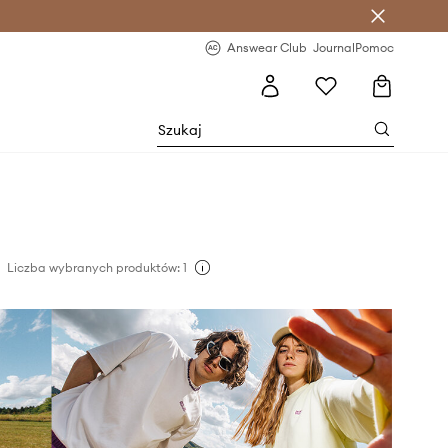
letter >
Regularne nowości >
Answear Club
Journal
Pomoc
Liczba wybranych produktów: 1