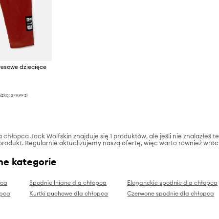
resowe dziecięce
iżką:
279,99 zł
chłopca Jack Wolfskin znajduje się 1 produktów, ale jeśli nie znalazłeś te
produkt. Regularnie aktualizujemy naszą ofertę, więc warto również wróc
ne kategorie
pca
Spodnie lniane dla chłopca
Eleganckie spodnie dla chłopca
opca
Kurtki puchowe dla chłopca
Czerwone spodnie dla chłopca